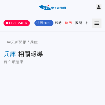
LIVE 24HR
決戰2026
即時
熱門
要聞
社會
娛樂
中天新聞網
兵庫
兵庫
相關報導
有
9
項結果