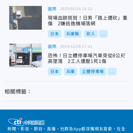
國際
2025/01/16 13:12
現場血跡斑斑！日男「路上遭砍」重
傷 2嫌逃逸機場落網
日本
兵庫縣
砍人
...
國際
2024/12/28 17:41
恐怖！日立體停車場汽車突從8公尺
高墜落 2工人遭壓1死1傷
日本
兵庫
立體停車場
...
相關標籤：
新聞、影音、節目、直播、社群及App都深獲網友喜愛，在全