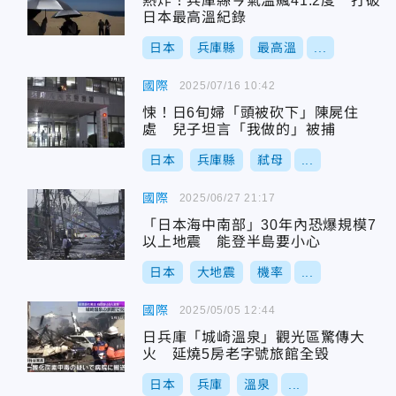
熱炸！兵庫縣今氣溫飆41.2度 打破
日本最高溫紀錄
日本
兵庫縣
最高溫
...
國際
2025/07/16 10:42
悚！日6旬婦「頭被砍下」陳屍住
處 兒子坦言「我做的」被捕
日本
兵庫縣
弒母
...
國際
2025/06/27 21:17
「日本海中南部」30年內恐爆規模7
以上地震 能登半島要小心
日本
大地震
機率
...
國際
2025/05/05 12:44
日兵庫「城崎溫泉」觀光區驚傳大
火 延燒5房老字號旅館全毁
日本
兵庫
溫泉
...