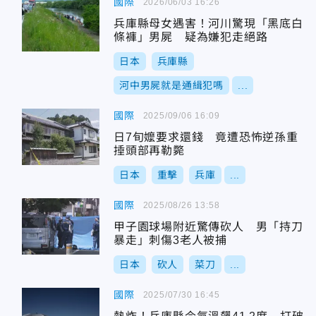
國際
2026/06/03 16:26
兵庫縣母女遇害！河川驚現「黑底白
條褲」男屍 疑為嫌犯走絕路
日本
兵庫縣
河中男屍就是通緝犯嗎
...
國際
2025/09/06 16:09
日7旬嬤要求還錢 竟遭恐怖逆孫重
捶頭部再勒斃
日本
重擊
兵庫
...
國際
2025/08/26 13:58
甲子園球場附近驚傳砍人 男「持刀
暴走」刺傷3老人被捕
日本
砍人
菜刀
...
國際
2025/07/30 16:45