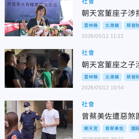
社會
朝天宮董座子涉
雲林縣
北港鎮
蔡晉
2026/05/12 11:22
社會
朝天宮董座之子
雲林縣
北港鎮
蔡晉
2026/05/12 10:54
社會
曾蔡美佐遭惡煞
朝天宮
曾蔡美佐
圍