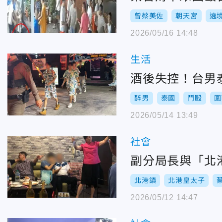
曾蔡美佐
朝天宮
遶
2026/05/16 14:48
生活
酒後失控！台男
醉男
泰國
鬥毆
圍
2026/05/14 13:49
社會
副分局長與「北
北港鎮
北港皇太子
2026/05/12 14:47