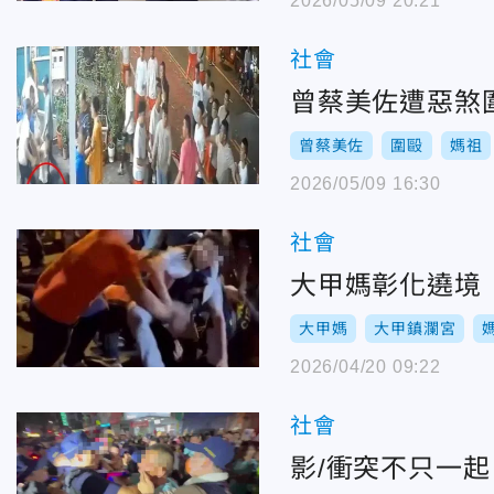
2026/05/09 20:21
社會
曾蔡美佐遭惡煞
曾蔡美佐
圍毆
媽祖
2026/05/09 16:30
社會
大甲媽彰化遶境
大甲媽
大甲鎮瀾宮
2026/04/20 09:22
社會
影/衝突不只一