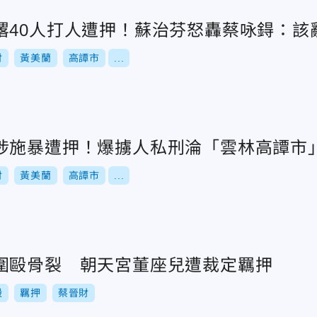
撂40人打人遭押！蘇治芬怒轟蔡咏鍀：該
財
黃美蘭
高譚市
...
涉施暴遭押！爆擄人私刑淪「雲林高譚市
財
黃美蘭
高譚市
...
圍毆骨裂 朝天宮董座兒遭裁定羈押
毆
羈押
蔡晉財