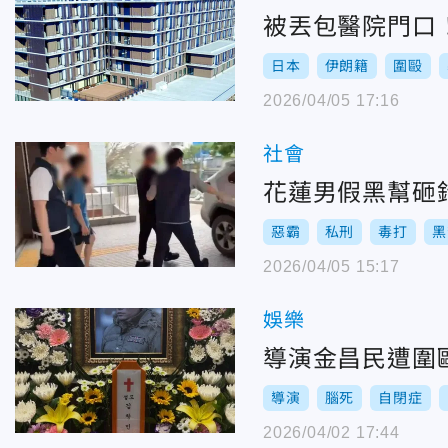
被丟包醫院門口
日本
伊朗籍
圍毆
2026/04/05 17:16
社會
花蓮男假黑幫砸
惡霸
私刑
毒打
黑
2026/04/05 15:17
娛樂
導演金昌民遭圍
導演
腦死
自閉症
2026/04/02 17:44