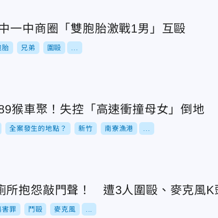
台中一中商圈「雙胞胎激戰1男」互毆
胞胎
兄弟
圍毆
...
見89猴車聚！失控「高速衝撞母女」倒地
全案發生的地點？
新竹
南寮漁港
...
廁所抱怨敲門聲！ 遭3人圍毆、麥克風K
傷害罪
鬥毆
麥克風
...