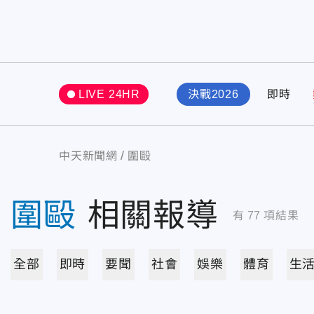
LIVE 24HR
決戰2026
即時
中天新聞網
圍毆
圍毆
相關報導
有
77
項結果
全部
即時
要聞
社會
娛樂
體育
生