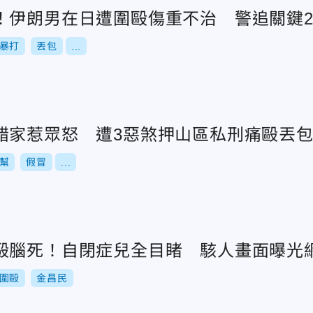
！伊朗男在日遭圍毆傷重不治 警追關鍵
暴打
丟包
...
錯家惹眾怒 遭3惡煞押山區私刑痛毆丟
幫
假冒
...
毆腦死！自閉症兒全目睹 駭人畫面曝光
圍毆
金昌民