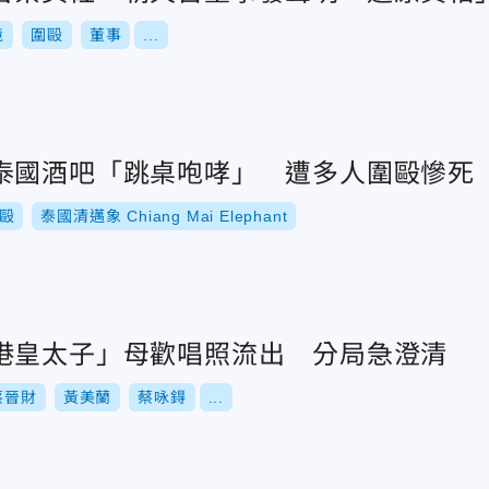
境
圍毆
董事
...
泰國酒吧「跳桌咆哮」 遭多人圍毆慘死
毆
泰國清邁象 Chiang Mai Elephant
港皇太子」母歡唱照流出 分局急澄清
蔡晉財
黃美蘭
蔡咏鍀
...