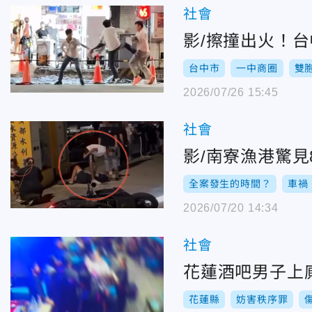
社會
影/擦撞出火！
台中市
一中商圈
雙
2026/07/26 15:45
社會
影/南寮漁港驚
全案發生的時間？
車禍
2026/07/20 14:34
社會
花蓮酒吧男子上
花蓮縣
妨害秩序罪