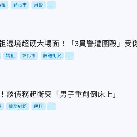
媽祖
彰化市
員警
...
媽祖遶境超硬大場面！「3員警遭圍毆」受
媽祖
彰化市
肢體衝突
...
血！談債務起衝突「男子重創倒床上」
鐵
債務糾紛
毆打
...