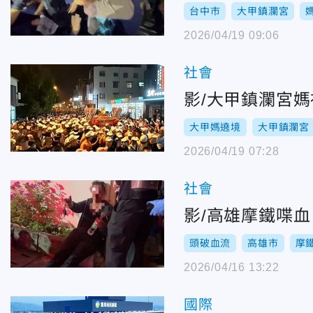
台中市
大甲鎮瀾宮
2026/04/19 09:06
社會
影/大甲鎮瀾宮
大甲媽遶境
大甲鎮瀾宮
2026/04/19 07:28
社會
影/高雄摩鐵喋
頭破血流
高雄市
摩
2026/04/16 13:22
國際