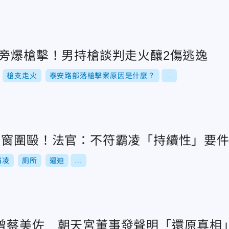
家旁爆槍擊！男持槍談判走火釀2傷逃逸
槍支走火
泰安路部落槍擊案原因是什麼？
...
同窗圍毆！法官：不符霸凌「持續性」要件
霸凌
廁所
逼迫
...
曾蔡美佐 朝天宮董事發聲明「還原真相