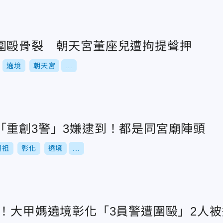
圍毆骨裂 朝天宮董座兒遭拘提聲押
遶境
朝天宮
...
「重創3警」3嫌逮到！都是同宮廟陣頭
媽祖
彰化
遶境
...
起！大甲媽遶境彰化「3員警遭圍毆」2人被