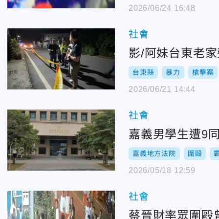
2026/06/24 16:48
社會
影/阿妹台東老
台東縣
暴力
槍擊案
2026/06/21 14:44
社會
嘉義男學生遭9
嘉義地方法院
圍毆
2026/05/18 12:59
社會
蔡晉財率眾圍毆