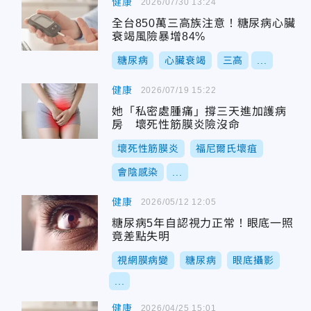
健康
2026/07/30 13:24
全台850萬三高族注意！糖尿病心臟
衰竭風險暴增84%
糖尿病
心臟衰竭
三高
...
健康
2026/07/19 15:22
她「私密處腫痛」撐三天進加護病
房 壞死性筋膜炎險沒命
壞死性筋膜炎
福尼爾氏壞疽
會陰感染
...
健康
2026/05/12 12:05
糖尿病5年自認視力正常！眼底一照
竟差點失明
視網膜病變
糖尿病
眼底攝影
...
健康
2026/04/25 15:01