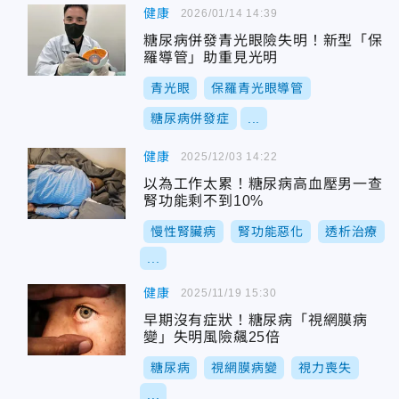
健康
2026/01/14 14:39
糖尿病併發青光眼險失明！新型「保
羅導管」助重見光明
青光眼
保羅青光眼導管
糖尿病併發症
...
健康
2025/12/03 14:22
以為工作太累！糖尿病高血壓男一查
腎功能剩不到10%
慢性腎臟病
腎功能惡化
透析治療
...
健康
2025/11/19 15:30
早期沒有症狀！糖尿病「視網膜病
變」失明風險飆25倍
糖尿病
視網膜病變
視力喪失
...