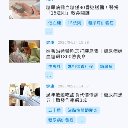
糖尿病翁血糖僅40昏迷送醫！醫揭
「15法則」救命關鍵
低血糖
15法則
糖尿病併發症
...
健康
2026/04/24 15:38
進香沿途猛吃忘打胰島素！糖尿病婦
血糖飆1800險喪命
中央社
媽祖進香行程
糖尿病
...
健康
2026/02/26 14:37
過年放縱吃甜食代價慘痛！糖尿病患
五十肩發作率飆3成
五十肩
沾黏性關節囊炎
糖尿病併發症
...