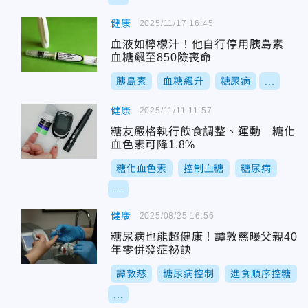
健康
2025/11/17 16:45
血液如檸檬汁！他自行停用胰島素
血糖飆至850險喪命
胰島素
血糖飆升
糖尿病
...
健康
2025/11/11 11:57
糖友嚴格執行飲食調整、運動 糖化
血色素可降1.8%
糖化血色素
控制血糖
糖尿病
...
健康
2025/08/25 16:56
糖尿病也能超健康！譚敦慈曝父親40
年零併發症祕訣
譚敦慈
糖尿病控制
進食順序控糖
...