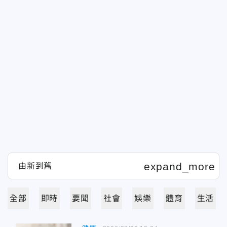
全部
即時
要聞
社會
娛樂
體育
生活