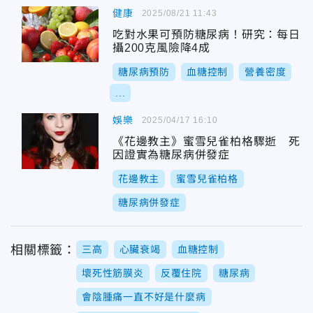
健康
2025/08/21 11:43
吃對水果可預防糖尿病！研究：每日
攝200克風險降4成
糖尿病預防
血糖控制
營養密度
...
娛樂
2025/04/17 16:10
《花邊教主》蜜雪兒雀柏格驟逝 死
因證實為糖尿病併發症
花邊教主
蜜雪兒雀柏格
糖尿病併發症
相關標籤：
三高
心臟衰竭
血糖控制
壞死性筋膜炎
反覆住院
糖尿病
會陰腫痛一直不好是什麼病