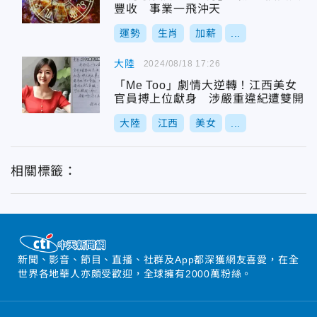
豐收 事業一飛沖天
運勢
生肖
加薪
...
大陸
2024/08/18 17:26
「Me Too」劇情大逆轉！江西美女
官員搏上位獻身 涉嚴重違紀遭雙開
大陸
江西
美女
...
相關標籤：
新聞、影音、節目、直播、社群及App都深獲網友喜愛，在全
世界各地華人亦頗受歡迎，全球擁有2000萬粉絲。