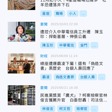
11月犯小人！4星座職場危機多 牡
羊恐遭落井下石
星座
職場
小人
...
要聞
2025/10/03 22:00
遭控介入中華電信員工升遷 陳玉
珍：捍衛基層、伸張公義
陳玉珍
中華電信
金門
...
財經
2025/06/08 11:24
總座遭爆霸凌下屬！還有「偽造文
書」黑歷史 台銀人壽回應了
霸凌
偽造文書罪
台銀人壽
...
要聞
2025/05/21 18:38
民進黨獎賞「鷹犬」？柯案檢察官林
俊言獲薦升官 白委怒轟：司法信任
崩壞
林俊言
柯文哲
檢察官
...