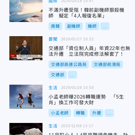
國際
2026/03/18 15:47
不滿升遷受阻！韓前副機師狠殺機
師 擬定「4人報復名單」
南韓
副機師
機師
...
要聞
2026/01/27 10:32
交通部「資位制人員」年資22年也無
法升遷 立法院完成修法解套了！
交通部高速公路局
交通部航港局
交通部
...
生活
2026/01/26 10:50
小孟老師曝2026轉職運勢 「5生
肖」換工作可發大財
小孟老師
轉職
升遷
...
生活
2025/11/08 13:17