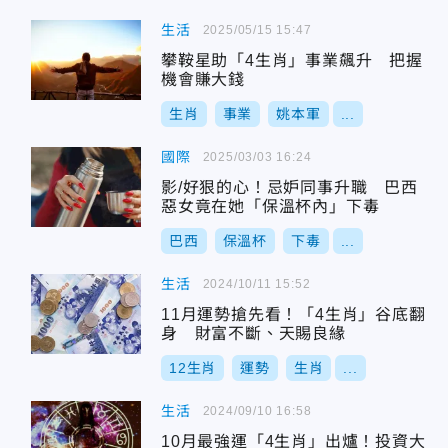
生活
2025/05/15 15:47
攀鞍星助「4生肖」事業飆升 把握
機會賺大錢
生肖
事業
姚本軍
...
國際
2025/03/03 16:24
影/好狠的心！忌妒同事升職 巴西
惡女竟在她「保溫杯內」下毒
巴西
保溫杯
下毒
...
生活
2024/10/11 15:52
11月運勢搶先看！「4生肖」谷底翻
身 財富不斷、天賜良緣
12生肖
運勢
生肖
...
生活
2024/09/10 16:58
10月最強運「4生肖」出爐！投資大