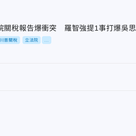
院關稅報告爆衝突 羅智強提1事打爆吳
川普關稅
立法院
...