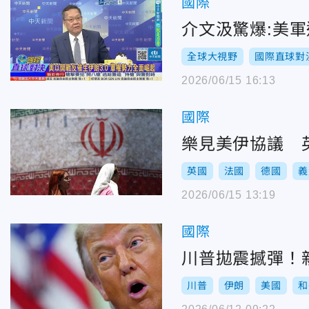
國際
介文汲驚爆:美軍
全球大視野
國際直球對
2026/06/15 16:13
國際
樂見美伊協議 
英國
法國
德國
義
2026/06/15 13:19
國際
川普拋震撼彈！
川普
伊朗
美國
和