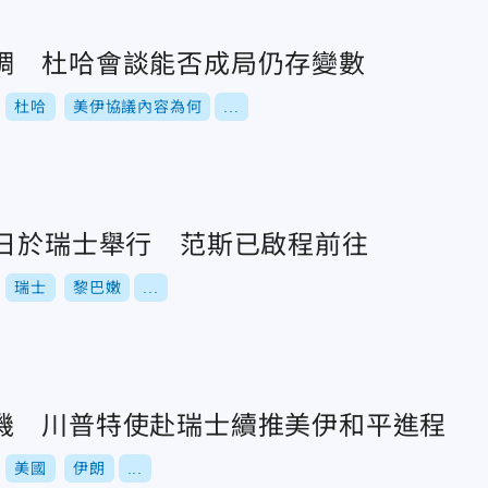
調 杜哈會談能否成局仍存變數
杜哈
美伊協議內容為何
...
1日於瑞士舉行 范斯已啟程前往
瑞士
黎巴嫩
...
機 川普特使赴瑞士續推美伊和平進程
美國
伊朗
...