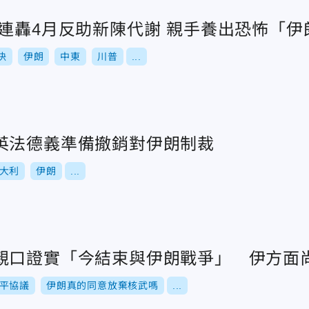
連轟4月反助新陳代謝 親手養出恐怖「伊朗
決
伊朗
中東
川普
...
英法德義準備撤銷對伊朗制裁
大利
伊朗
...
親口證實「今結束與伊朗戰爭」 伊方面
平協議
伊朗真的同意放棄核武嗎
...