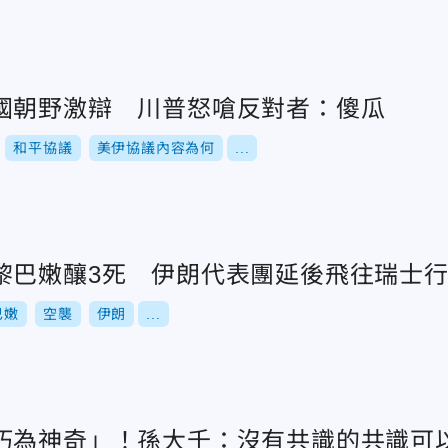
國朝野激辯 川普怒嗆反對者：傻瓜
和平協議
美伊協議內容為何
...
黎巴嫩釀3死 伊朗代表團延後飛往瑞士
巴嫩
空襲
伊朗
...
朽為神奇」！孫大千：沒有共識的共識可