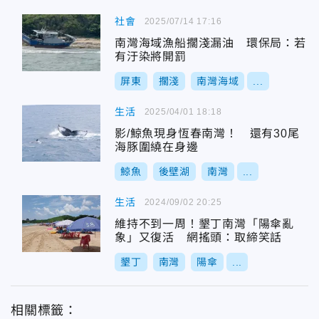
社會
2025/07/14 17:16
南灣海域漁船擱淺漏油 環保局：若
有汙染將開罰
屏東
擱淺
南灣海域
...
生活
2025/04/01 18:18
影/鯨魚現身恆春南灣！ 還有30尾
海豚圍繞在身邊
鯨魚
後壁湖
南灣
...
生活
2024/09/02 20:25
維持不到一周！墾丁南灣「陽傘亂
象」又復活 網搖頭：取締笑話
墾丁
南灣
陽傘
...
相關標籤：