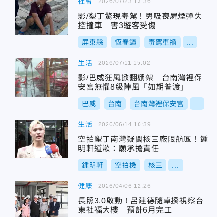
社會
2026/07/23 13:36
影/墾丁驚現毒駕！男吸喪屍煙彈失
控撞車 害3遊客受傷
屏東縣
恆春鎮
毒駕車禍
...
生活
2026/07/11 15:02
影/巴威狂風掀翻棚架 台南灣裡保
安宮無懼8級陣風「如期普渡」
巴威
台南
台南灣裡保安宮
...
生活
2026/06/14 16:39
空拍墾丁南灣疑闖核三廠限航區！鍾
明軒道歉：願承擔責任
鍾明軒
空拍機
核三
...
健康
2026/04/06 12:26
長照3.0啟動！呂建德隨卓揆視察台
東社福大樓 預計6月完工