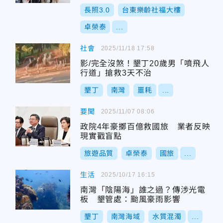
長照3.0
台東樂齡社福大樓
卓榮泰
...
社會
2025/11/18 17:58
影/完全沒煞！墾丁20歲男「噴飛人
行道」搶救3天不治
墾丁
南灣
噩耗
...
要聞
2025/11/07 08:06
政院4年豪擲百億救國旅 業者反映
現實戳盲點
旅遊品質
卓榮泰
國旅
...
生活
2025/10/17 16:15
南灣「陰陽海」誰之過？傳涉光電
板 墾管處：颱風豪雨影響
墾丁
南灣海域
水質混濁
...