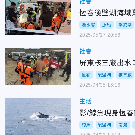
社會
恆春後壁湖海域
潛水客
漁船
螺旋槳
2025/05/17 20:56
社會
屏東核三廠出水
恆春
後壁湖
核三廠
2025/04/05 16:16
生活
影/鯨魚現身恆
鯨魚
後壁湖
南灣