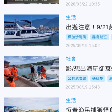
2026/03/22 10:35
生活
出遊注意！9/2
樺加沙颱風
離島船班
2025/09/19 15:02
社會
影/想出海玩卻
公共危險罪
通緝犯
2025/08/19 15:43
生活
恆春漁民捕獲怪