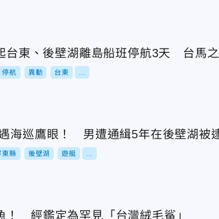
1起台東、後壁湖離島船班停航3天 台馬
停航
異動
台東
...
衰遇海巡鷹眼！ 男遭通緝5年在後壁湖被
屏東縣
後壁湖
遊艇
...
魚！ 經鑑定為罕見「台灣絨毛鯊」