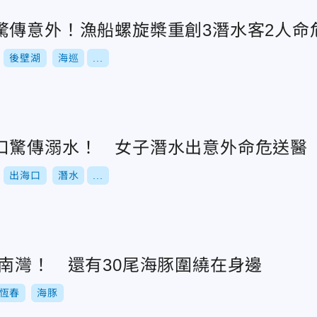
驚傳意外！漁船螺旋槳重創3潛水客2人命
後壁湖
海巡
...
口驚傳溺水！ 女子潛水出意外命危送醫
出海口
潛水
...
春南灣！ 還有30尾海豚圍繞在身邊
恆春
海豚