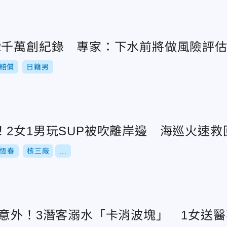
2千萬創紀錄 專家：下水前將做風險評
賠償
日籍男
！2女1男玩SUP被吹離岸邊 海巡火速救
恆春
核三廠
...
湖意外！3潛客溺水「卡消波塊」 1女送