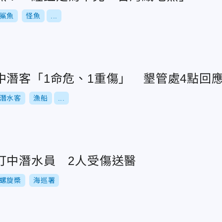
鯊魚
怪魚
...
中潛客「1命危、1重傷」 墾管處4點回
潛水客
漁船
...
打中潛水員 2人受傷送醫
螺旋槳
海巡署