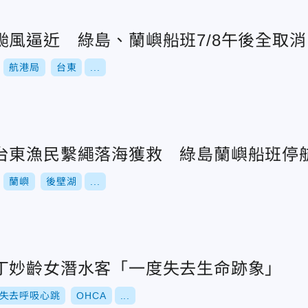
颱風逼近 綠島、蘭嶼船班7/8午後全取消
航港局
台東
...
台東漁民繫繩落海獲救 綠島蘭嶼船班停
蘭嶼
後壁湖
...
丁妙齡女潛水客「一度失去生命跡象」
失去呼吸心跳
OHCA
...