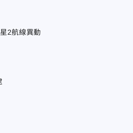
之星2航線異動
逮