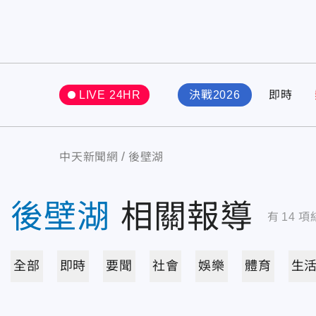
LIVE 24HR
決戰2026
即時
中天新聞網
後壁湖
後壁湖
相關報導
有
14
項
全部
即時
要聞
社會
娛樂
體育
生