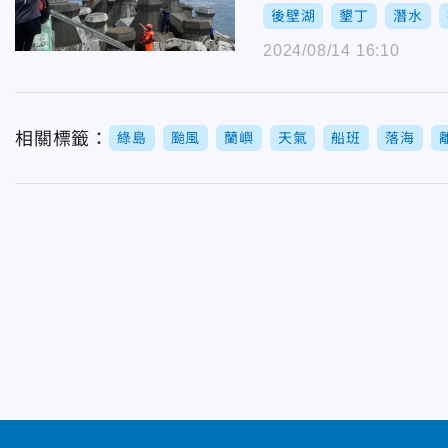
後壁湖
墾丁
潛水
2024/08/14 16:10
相關標籤：
綠島
颱風
蘭嶼
天氣
船班
落海