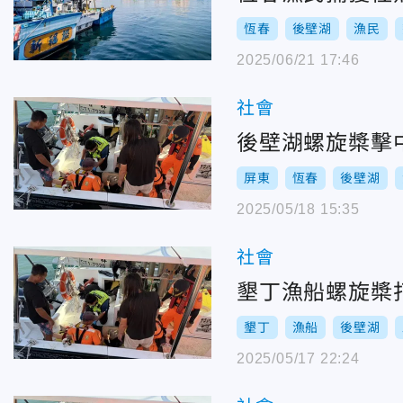
恆春
後壁湖
漁民
2025/06/21 17:46
社會
後壁湖螺旋槳擊
屏東
恆春
後壁湖
2025/05/18 15:35
社會
墾丁漁船螺旋槳
墾丁
漁船
後壁湖
2025/05/17 22:24