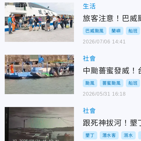
生活
旅客注意！巴威
巴威颱風
蘭嶼
船班
2026/07/06 14:41
社會
中颱薔蜜發威！
颱風
薔蜜颱風
船班
2026/05/31 16:18
社會
跟死神拔河！墾
墾丁
潛水客
溺水