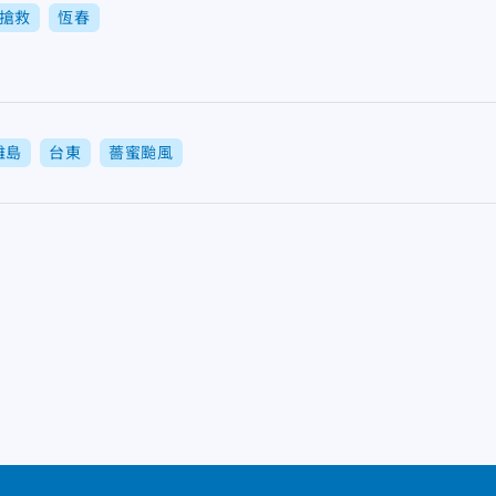
搶救
恆春
離島
台東
薔蜜颱風