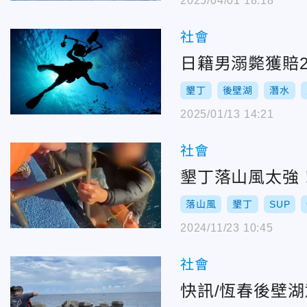
2025/04/01 18:18
社會
日籍男溺斃獲賠
墾丁
後壁湖
潛水
2025/01/13 14:21
社會
墾丁落山風太強
落山風
墾丁
SUP
2024/11/23 10:45
社會
快訊/恆春後壁