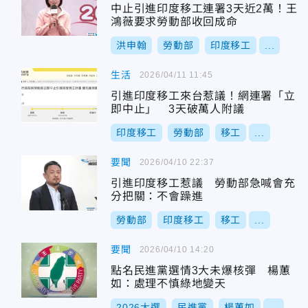
中止引進印度移工連署3天近2萬！王
鴻薇要求勞動部收回成命
洪申翰
勞動部
印度移工
...
生活
2026/04/11 11:45
引進印度移工來台惹議！網連署「立
即中止」 3天破萬人附議
印度移工
勞動部
移工
...
要聞
2026/04/10 22:37
引進印度移工惹議 勞動部急喊會充
分把關：不會躁進
勞動部
印度移工
移工
...
要聞
2026/04/10 14:20
點名民進黨選情3大未爆核彈 楊蕙
如：處理不慎綠地變天
2026大選
民進黨
楊蕙如
...