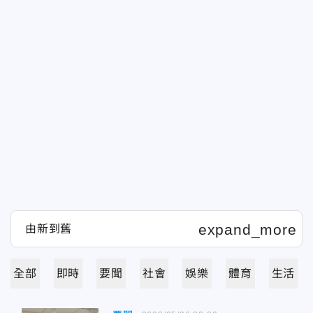
全部
即時
要聞
社會
娛樂
體育
生活