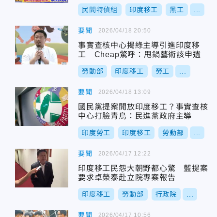
度移工假消息今臉很腫
民間特偵組
印度移工
黑工
...
要聞
2026/04/18 20:50
事實查核中心揭綠主導引進印度移
工 Cheap驚呼：甩鍋藝術該申遺
勞動部
印度移工
勞工
...
要聞
2026/04/18 13:09
國民黨提案開放印度移工？事實查核
中心打臉青鳥：民進黨政府主導
印度勞工
印度移工
勞動部
...
要聞
2026/04/17 12:22
印度移工民怨大朝野都心驚 藍提案
要求卓榮泰赴立院專案報告
印度移工
勞動部
行政院
...
要聞
2026/04/17 10:56