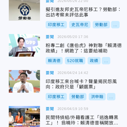
要聞
2026/05/26 22:00
擬引進友邦史瓦帝尼移工？勞動部：
出訪考察未評估此事
印度移工
史瓦帝尼
勞動部
...
要聞
2026/05/20 17:36
粉專二創《唐伯虎》神對聯「賴清德
政績」！網跪了：這要給補助
賴清德
520就職
政績
...
要聞
2026/04/24 14:42
印度移工來台喊卡？聲量揭民怨風
向：政府只是「顧選票」
印度移工
勞動部
洪申翰
...
要聞
2026/04/19 10:59
民間特偵組/外籍看護工「逃逸轉黑
工」！ 翁曉玲：賴清德昔稱開放印