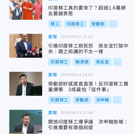
印度移工真的要來了？超過1.6萬網
友震撼表態
移工
印度移工
勞動部
...
要聞
2026/04/15 11:32
引進印度移工掀民怨 侯友宜打臉中
央：跟之前講的不太一樣
印度移工
賴清德
侯友宜
...
要聞
2026/04/14 14:04
勞動部好感度直直落！反印度移工聲
量爆衝 3成最怕「這件事」
印度移工
勞動部
洪申翰
...
要聞
2026/04/13 17:44
開放印度移工爆爭議 洪申翰急喊：
引進需要有兩個前提