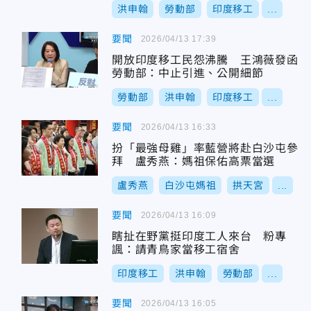
洪申翰
勞動部
印度移工
...
要聞
2026/04/13 17:39
開放印度移工民怨沸騰 王鴻薇發函
勞動部：中止引進、公開細節
勞動部
洪申翰
印度移工
...
要聞
2026/04/13 16:33
扮「最強母雞」率藍營將赴白沙屯參
拜 盧秀燕：媽祖保佑高票當選
盧秀燕
白沙屯媽祖
拱天宮
...
要聞
2026/04/13 16:09
瞎扯在野黨挺印度工人來台 粉專
諷：請青鳥家當移工宿舍
印度移工
洪申翰
勞動部
...
要聞
2026/04/13 16:05