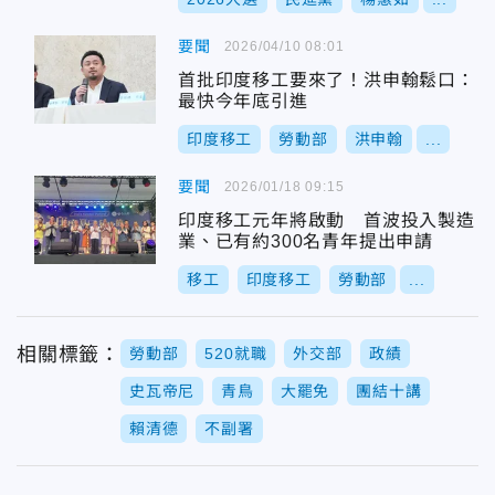
要聞
2026/04/10 08:01
首批印度移工要來了！洪申翰鬆口：
最快今年底引進
印度移工
勞動部
洪申翰
...
要聞
2026/01/18 09:15
印度移工元年將啟動 首波投入製造
業、已有約300名青年提出申請
移工
印度移工
勞動部
...
相關標籤：
勞動部
520就職
外交部
政績
史瓦帝尼
青鳥
大罷免
團結十講
賴清德
不副署