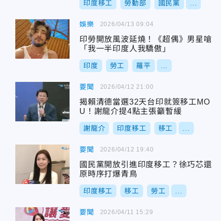
印度移工
勞動部
國民黨
...
娛樂
2026/04/13 09:04
印勞開放風波延燒！《超偶》男星嗆
「我一半印度人我驕傲」
印度
勞工
羅平
...
要聞
2026/04/12 21:00
揭賴清德當選32天台印就簽移工MO
U！謝龍介提4點主張籲暫緩
謝龍介
印度移工
移工
...
要聞
2026/04/12 19:40
國民黨開放引進印度移工？徐巧芯還
原時序打爆青鳥
印度移工
移工
勞工
...
要聞
2026/04/11 15:29