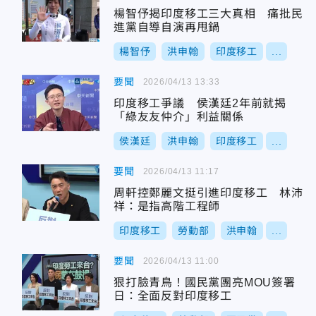
楊智伃揭印度移工三大真相 痛批民
進黨自導自演再甩鍋
楊智伃
洪申翰
印度移工
...
要聞
2026/04/13 13:33
印度移工爭議 侯漢廷2年前就揭
「綠友友仲介」利益關係
侯漢廷
洪申翰
印度移工
...
要聞
2026/04/13 11:17
周軒控鄭麗文挺引進印度移工 林沛
祥：是指高階工程師
印度移工
勞動部
洪申翰
...
要聞
2026/04/13 11:00
狠打臉青鳥！國民黨團亮MOU簽署
日：全面反對印度移工