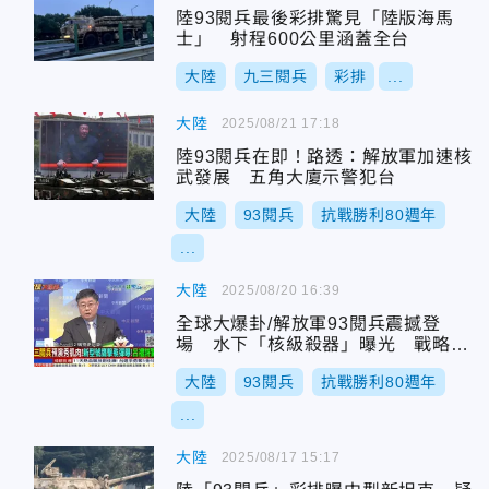
陸93閱兵最後彩排驚見「陸版海馬
士」 射程600公里涵蓋全台
大陸
九三閱兵
彩排
...
大陸
2025/08/21 17:18
陸93閱兵在即！路透：解放軍加速核
武發展 五角大廈示警犯台
大陸
93閱兵
抗戰勝利80週年
...
大陸
2025/08/20 16:39
全球大爆卦/解放軍93閱兵震撼登
場 水下「核級殺器」曝光 戰略格
局全面翻轉
大陸
93閱兵
抗戰勝利80週年
...
大陸
2025/08/17 15:17