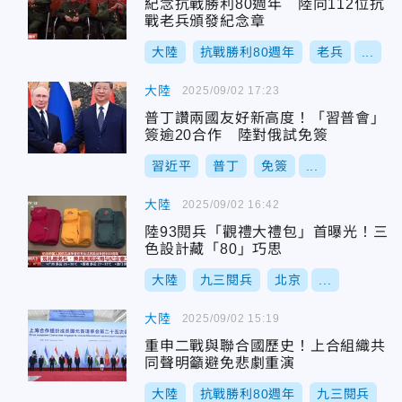
紀念抗戰勝利80週年 陸向112位抗
戰老兵頒發紀念章
大陸
抗戰勝利80週年
老兵
...
大陸
2025/09/02 17:23
普丁讚兩國友好新高度！「習普會」
簽逾20合作 陸對俄試免簽
習近平
普丁
免簽
...
大陸
2025/09/02 16:42
陸93閱兵「觀禮大禮包」首曝光！三
色設計藏「80」巧思
大陸
九三閱兵
北京
...
大陸
2025/09/02 15:19
重申二戰與聯合國歷史！上合組織共
同聲明籲避免悲劇重演
大陸
抗戰勝利80週年
九三閱兵