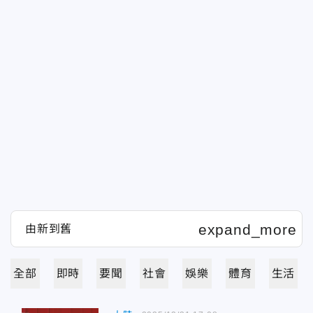
全部
即時
要聞
社會
娛樂
體育
生活