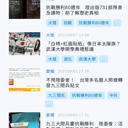
抗戰勝利80週年 陸出版731部隊普
及讀物：助了解歷史真相
大陸
抗戰
抗戰勝利80週年
...
大陸
2025/09/07 14:06
「白椅+紅圓貼紙」像日本太陽旗？
武漢大學開學典禮惹議
大陸
湖北
武漢大學
...
要聞
2025/09/03 17:25
不甩陸委會！ 台灣多名藝人照樣轉
發九三閱兵貼文
九三閱兵
抗戰勝利80週年
中共
...
要聞
2025/09/03 17:21
九三大閱兵慶抗戰勝利 陸委會：活