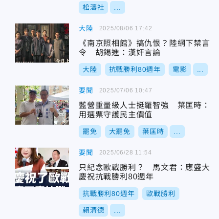
松濤社
...
大陸
2025/08/06 17:42
《南京照相館》搞仇恨？陸網下禁言
令 胡錫進：漢奸言論
大陸
抗戰勝利80週年
電影
...
要聞
2025/07/06 10:47
藍營重量級人士挺羅智強 葉匡時：
用選票守護民主價值
罷免
大罷免
葉匡時
...
要聞
2025/06/28 11:54
只紀念歐戰勝利？ 馬文君：應盛大
慶祝抗戰勝利80週年
抗戰勝利80週年
歐戰勝利
賴清德
...