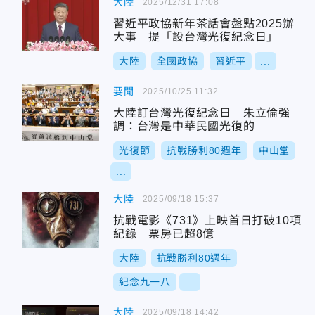
大陸
2025/12/31 17:08
習近平政協新年茶話會盤點2025辦
大事 提「設台灣光復紀念日」
大陸
全國政協
習近平
...
要聞
2025/10/25 11:32
大陸訂台灣光復紀念日 朱立倫強
調：台灣是中華民國光復的
光復節
抗戰勝利80週年
中山堂
...
大陸
2025/09/18 15:37
抗戰電影《731》上映首日打破10項
紀錄 票房已超8億
大陸
抗戰勝利80週年
紀念九一八
...
大陸
2025/09/18 14:42