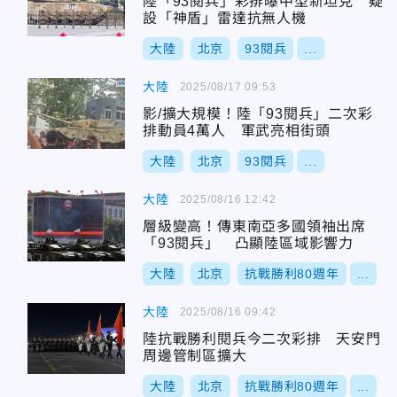
陸「93閱兵」彩排曝中型新坦克 疑
設「神盾」雷達抗無人機
大陸
北京
93閱兵
...
大陸
2025/08/17 09:53
影/擴大規模！陸「93閱兵」二次彩
排動員4萬人 軍武亮相街頭
大陸
北京
93閱兵
...
大陸
2025/08/16 12:42
層級變高！傳東南亞多國領袖出席
「93閱兵」 凸顯陸區域影響力
大陸
北京
抗戰勝利80週年
...
大陸
2025/08/16 09:42
陸抗戰勝利閱兵今二次彩排 天安門
周邊管制區擴大
大陸
北京
抗戰勝利80週年
...