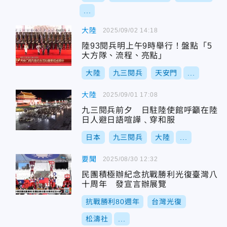
...
大陸
2025/09/02 14:18
陸93閱兵明上午9時舉行！盤點「5
大方隊、流程、亮點」
大陸
九三閱兵
天安門
...
大陸
2025/09/01 17:08
九三閱兵前夕 日駐陸使館呼籲在陸
日人避日語喧譁﹑穿和服
日本
九三閱兵
大陸
...
要聞
2025/08/30 12:32
民團積極辦紀念抗戰勝利光復臺灣八
十周年 發宣言辦展覽
抗戰勝利80週年
台灣光復
松濤社
...