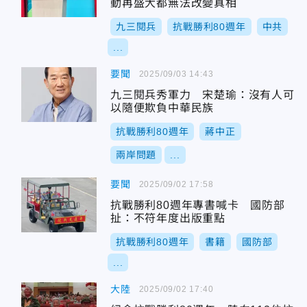
動再盛大都無法改變真相
九三閱兵
抗戰勝利80週年
中共
...
要聞
2025/09/03 14:43
九三閱兵秀軍力 宋楚瑜：沒有人可
以隨便欺負中華民族
抗戰勝利80週年
蔣中正
兩岸問題
...
要聞
2025/09/02 17:58
抗戰勝利80週年專書喊卡 國防部
扯：不符年度出版重點
抗戰勝利80週年
書籍
國防部
...
大陸
2025/09/02 17:40