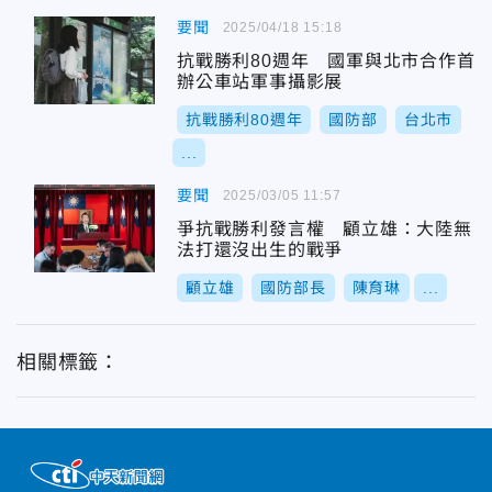
要聞
2025/04/18 15:18
抗戰勝利80週年 國軍與北市合作首
辦公車站軍事攝影展
抗戰勝利80週年
國防部
台北市
...
要聞
2025/03/05 11:57
爭抗戰勝利發言權 顧立雄：大陸無
法打還沒出生的戰爭
顧立雄
國防部長
陳育琳
...
相關標籤：