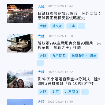
大陸
2025/08/26 16:44
日籲各國勿參加93閱兵 陸外交部：
應誠實正視和反省侵略歷史
大陸
外交部
日本
...
大陸
2025/08/26 10:18
解放軍99A主戰坦克亮相93閱兵 央
視罕揭「陸戰之王」性能
大陸
九三閱兵
抗戰勝利80週年
...
大陸
2025/08/24 16:22
影/中天小姐姐直擊空中分列式！陸9
3閱兵彩排壓軸「直-10秀80字樣」
大陸
北京
九三閱兵
...
大陸
2025/08/24 14:59