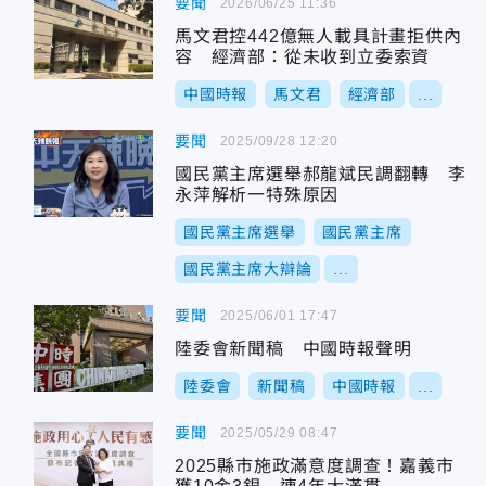
要聞
2026/06/25 11:36
馬文君控442億無人載具計畫拒供內
容 經濟部：從未收到立委索資
中國時報
馬文君
經濟部
...
要聞
2025/09/28 12:20
國民黨主席選舉郝龍斌民調翻轉 李
永萍解析一特殊原因
國民黨主席選舉
國民黨主席
國民黨主席大辯論
...
要聞
2025/06/01 17:47
陸委會新聞稿 中國時報聲明
陸委會
新聞稿
中國時報
...
要聞
2025/05/29 08:47
2025縣市施政滿意度調查！嘉義市