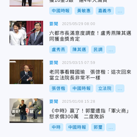
獲10金3銀 連4年大滿貫
中國時報
黃敏惠
嘉義市
...
要聞
2025/05/29 08:00
六都市長滿意度調查！盧秀燕陳其邁
同獲金獎肯定
盧秀燕
陳其邁
民調
...
要聞
2025/03/15 07:59
老同事看韓國瑜 張啓楷：這次回來
當立法院長非常不一樣
張啓楷
中國時報
立法院
...
要聞
2025/01/08 15:28
《中時》贏了！郭璽遭指「軍火商」
怒求償300萬 二度敗訴
中時
中國時報
郭璽
...