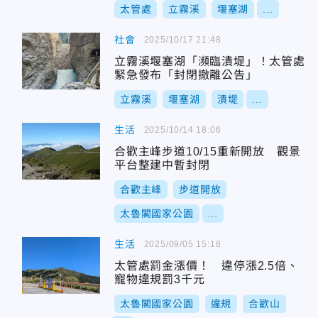
太管處
立霧溪
堰塞湖
...
社會
2025/10/17 21:48
立霧溪堰塞湖「瀕臨潰堤」！太管處
緊急發布「封閉撤離公告」
立霧溪
堰塞湖
潰堤
...
生活
2025/10/14 18:06
合歡主峰步道10/15重新開放 觀景
平台整建中暫封閉
合歡主峰
步道開放
太魯閣國家公園
...
生活
2025/09/05 15:18
太管處罰金漲價！ 違停漲2.5倍、
寵物違規罰3千元
太魯閣國家公園
違規
合歡山