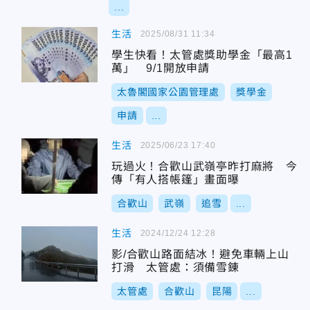
...
生活
2025/08/31 11:34
學生快看！太管處獎助學金「最高1
萬」 9/1開放申請
太魯閣國家公園管理處
獎學金
申請
...
生活
2025/06/23 17:40
玩過火！合歡山武嶺亭昨打麻將 今
傳「有人搭帳篷」畫面曝
合歡山
武嶺
追雪
...
生活
2024/12/24 12:28
影/合歡山路面結冰！避免車輛上山
打滑 太管處：須備雪錬
太管處
合歡山
昆陽
...