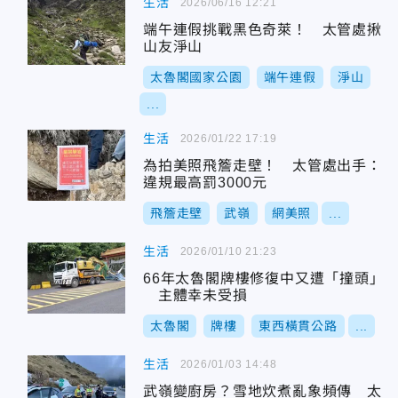
生活
2026/06/16 12:21
端午連假挑戰黑色奇萊！ 太管處揪
山友淨山
太魯閣國家公園
端午連假
淨山
...
生活
2026/01/22 17:19
為拍美照飛簷走壁！ 太管處出手：
違規最高罰3000元
飛簷走壁
武嶺
網美照
...
生活
2026/01/10 21:23
66年太魯閣牌樓修復中又遭「撞頭」
主體幸未受損
太魯閣
牌樓
東西橫貫公路
...
生活
2026/01/03 14:48
武嶺變廚房？雪地炊煮亂象頻傳 太