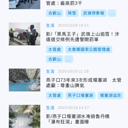
管處：最高罰3千
合歡山
降雪
武嶺停車場
...
生活
2025/12/28 18:51
影/「黑馬王子」武嶺上山追雪！涉
違道交條例先遭警開罰單
太管處
太魯閣國家公園管理處
合歡山
...
生活
2025/10/20 11:29
燕子口73年來3次形成堰塞湖 太管
處籲：尊重山脾氣
太管處
燕子口堰塞湖
堰塞湖溢流
生活
2025/10/18 14:27
影/燕子口堰塞湖水淹過魯丹橋
「瀑布狂瀉」畫面曝