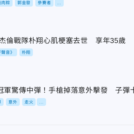
燒肉粽
郭金發
參賽者
...
周杰倫戰隊朴翔心肌梗塞去世 享年35歲
好聲音》
朴翔
冠軍驚傳中彈！手槍掉落意外擊發 子彈
彈
意外
走火
...