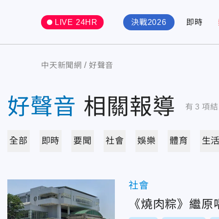
LIVE 24HR
決戰2026
即時
中天新聞網
好聲音
好聲音
相關報導
有
3
項結
全部
即時
要聞
社會
娛樂
體育
生
社會
《燒肉粽》繼原