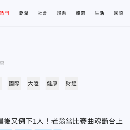
熱門
要聞
社會
娛樂
體育
生活
國際
果
活
國際
大陸
健康
財經
唱後又倒下1人！老翁當比賽曲魂斷台上