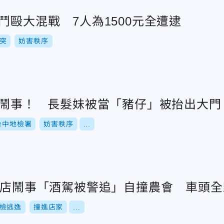
鬥毆大混戰 7人為1500元全遭逮
突
妨害秩序
醉酒鬧事！ 長髮妹被當「豬仔」被抬出大門
台中地檢署
妨害秩序
...
小吃店鬧事「酒駕被警追」自撞農會 車頭全
檢逃逸
撞進店家
...