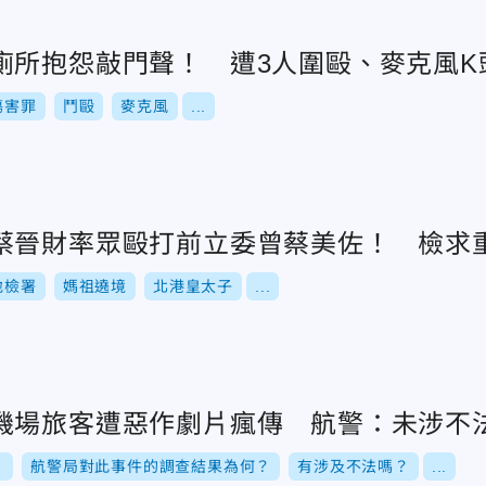
廁所抱怨敲門聲！ 遭3人圍毆、麥克風K
傷害罪
鬥毆
麥克風
...
蔡晉財率眾毆打前立委曾蔡美佐！ 檢求
地檢署
媽祖遶境
北港皇太子
...
機場旅客遭惡作劇片瘋傳 航警：未涉不
片
航警局對此事件的調查結果為何？
有涉及不法嗎？
...