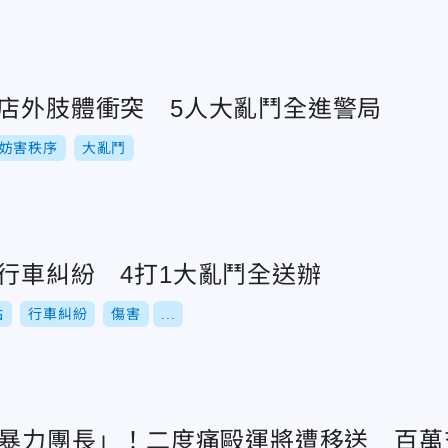
酒店外肢體衝突 5人大亂鬥全進警局
妨害秩序
大亂鬥
行車糾紛 4打1大亂鬥全送辦
站
行車糾紛
傷害
...
變「暴力團長」！二度痛毆運將遭移送 百萬