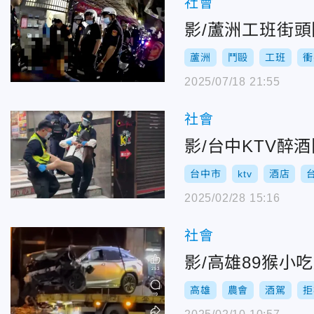
社會
影/蘆洲工班街頭
蘆洲
鬥毆
工班
衝
2025/07/18 21:55
社會
影/台中KTV
台中市
ktv
酒店
2025/02/28 15:16
社會
影/高雄89猴
高雄
農會
酒駕
拒