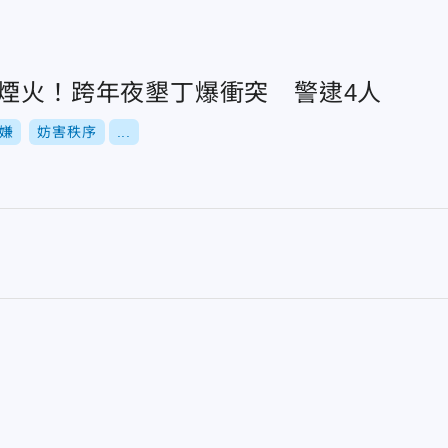
放煙火！跨年夜墾丁爆衝突 警逮4人
嫌
妨害秩序
...