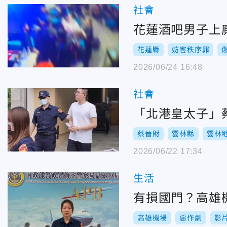
社會
花蓮酒吧男子上
花蓮縣
妨害秩序罪
2026/06/24 16:48
社會
「北港皇太子」
蔡晉財
雲林縣
雲林
2026/06/22 17:34
生活
有損國門？高雄
高雄機場
惡作劇
影