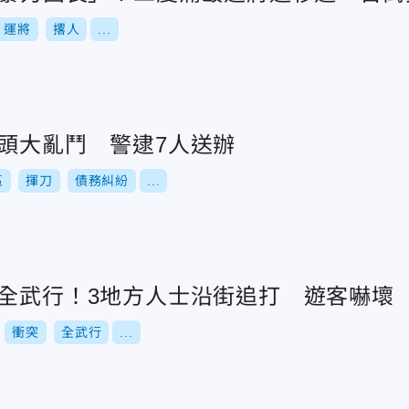
運將
撂人
...
街頭大亂鬥 警逮7人送辦
區
揮刀
債務糾紛
...
演全武行！3地方人士沿街追打 遊客嚇壞
衝突
全武行
...