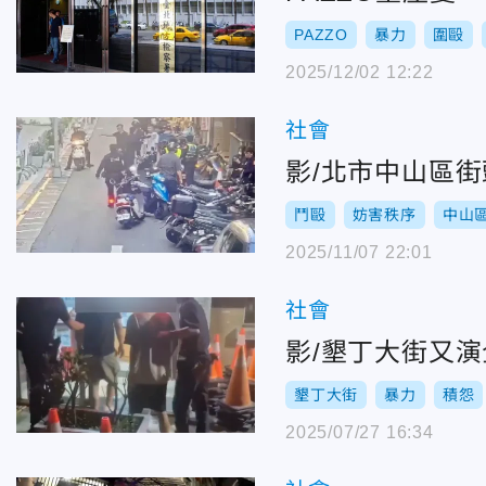
PAZZO
暴力
圍毆
2025/12/02 12:22
社會
影/北市中山區
鬥毆
妨害秩序
中山
2025/11/07 22:01
社會
影/墾丁大街又
墾丁大街
暴力
積怨
2025/07/27 16:34