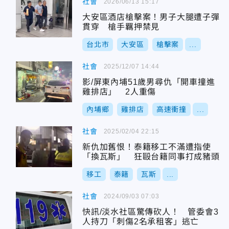
社會
2026/06/13 15:17
大安區酒店槍擊案！男子大腿遭子彈
貫穿 槍手羈押禁見
台北市
大安區
槍擊案
...
社會
2025/12/07 14:44
影/屏東內埔51歲男尋仇「開車撞進
雞排店」 2人重傷
內埔鄉
雞排店
高速衝撞
...
社會
2025/02/04 22:15
新仇加舊恨！泰籍移工不滿遭指使
「換瓦斯」 狂毆台籍同事打成豬頭
移工
泰籍
瓦斯
...
社會
2024/09/03 07:03
快訊/淡水社區驚傳砍人！ 管委會3
人持刀「刺傷2名承租客」逃亡