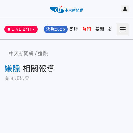
LIVE 24HR
決戰2026
即時
熱門
要聞
社會
娛樂
中天新聞網
嫌隙
嫌隙
相關報導
有
4
項結果