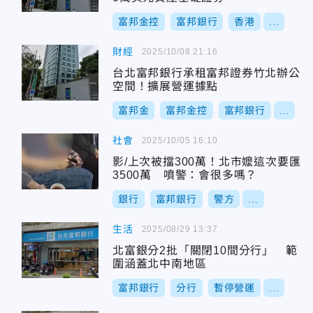
富邦金控
富邦銀行
香港
...
財經
2025/10/08 21:16
台北富邦銀行承租富邦證券竹北辦公
空間！擴展營運據點
富邦金
富邦金控
富邦銀行
...
社會
2025/10/05 16:10
影/上次被擋300萬！北市嬤這次要匯
3500萬 噴警：會很多嗎？
銀行
富邦銀行
警方
...
生活
2025/08/29 13:37
北富銀分2批「關閉10間分行」 範
圍涵蓋北中南地區
富邦銀行
分行
暫停營運
...