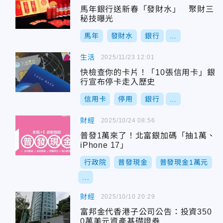
馬年銀行送新春「發財水」 聚財三
秘技曝光
馬年
發財水
銀行
...
生活
2025/11/23 12:01
快檢查你的卡片！「10張信用卡」銀
行宣布停卡走入歷史
信用卡
停用
銀行
...
財經
2025/10/24 08:56
普發1萬來了！北富銀加碼「抽1萬、
iPhone 17」
行政院
普發現金
普發現金1萬元
...
財經
2025/10/10 20:29
富邦金代香港子公司公告：投資350
0萬美元資產基礎證券