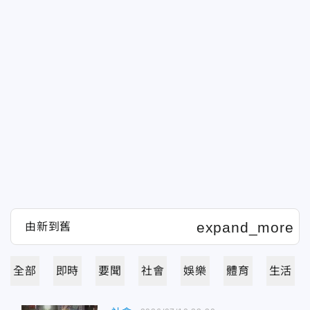
全部
即時
要聞
社會
娛樂
體育
生活