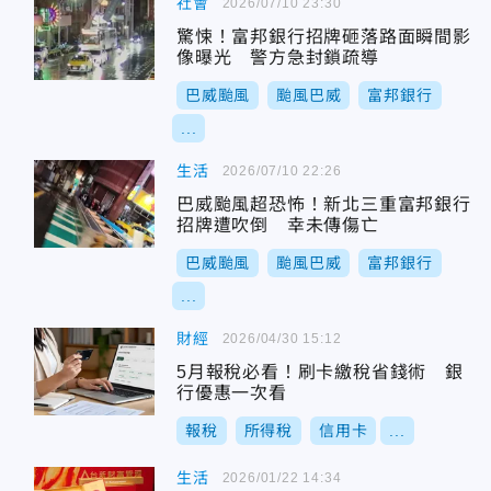
社會
2026/07/10 23:30
驚悚！富邦銀行招牌砸落路面瞬間影
像曝光 警方急封鎖疏導
巴威颱風
颱風巴威
富邦銀行
...
生活
2026/07/10 22:26
巴威颱風超恐怖！新北三重富邦銀行
招牌遭吹倒 幸未傳傷亡
巴威颱風
颱風巴威
富邦銀行
...
財經
2026/04/30 15:12
5月報稅必看！刷卡繳稅省錢術 銀
行優惠一次看
報稅
所得稅
信用卡
...
生活
2026/01/22 14:34