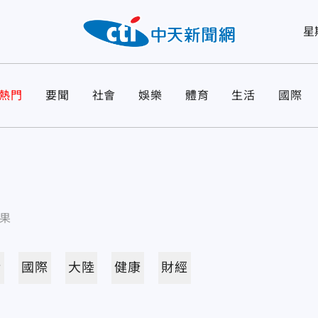
星
熱門
要聞
社會
娛樂
體育
生活
國際
果
活
國際
大陸
健康
財經