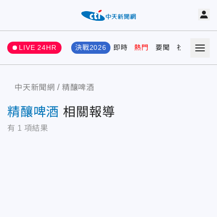
LIVE 24HR
決戰2026
即時
熱門
要聞
社會
娛樂
中天新聞網
精釀啤酒
精釀啤酒
相關報導
有
1
項結果