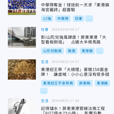
中華隊奪金！球迷前一天求「東港鎮
海宮籤詩」超靈驗
12強
中華隊
冠軍
...
社會
2024/10/03 08:17
影/山陀兒強風肆虐！屏東東港「大
型看板倒塌」 占據大半條馬路
山陀兒颱風
颱風
東港鎮
...
生活
2024/09/25 18:57
東港迎王祭「大總理」豪贈158面金
牌！ 謙虛喊：小小心意沒有很多錢
東港迎王平安祭典
屏東縣
東港鎮
...
生活
2024/08/22 17:36
記得儲水！屏東東港管線汰換工程
「8/27停水23小時」 影響戶數達7