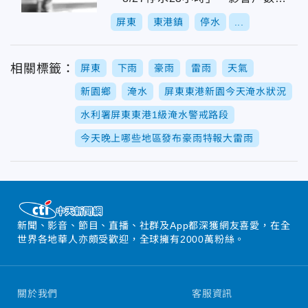
717戶
屏東
東港鎮
停水
...
相關標籤：
屏東
下雨
豪雨
雷雨
天氣
新園鄉
淹水
屏東東港新園今天淹水狀況
水利署屏東東港1級淹水警戒路段
今天晚上哪些地區發布豪雨特報大雷雨
新聞、影音、節目、直播、社群及App都深獲網友喜愛，在全
世界各地華人亦頗受歡迎，全球擁有2000萬粉絲。
關於我們
客服資訊