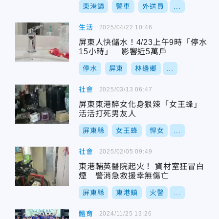
東港鎮
警車
外送員
...
生活
2025/04/22 10:46
屏東人快儲水！4/23上午9時「停水
15小時」 影響近5萬戶
停水
屏東
林邊鄉
...
社會
2025/03/13 06:47
屏東東港醉女化身狠辣「女王蜂」
活活打死男友人
屏東縣
女王蜂
悍女
...
社會
2025/02/05 09:49
東港輔英醫院起火！ 資材室狂冒白
煙 警消急救援幸無傷亡
屏東縣
東港鎮
火警
...
體育
2024/11/25 13:26