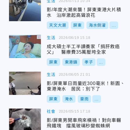
生活
2026/07/13 10:34
影/年度大潮來襲！屏東東港大片積
水 沿岸激起高聳浪花
天文大潮
屏東
海水倒灌
...
生活
2026/06/19 15:18
成大碩士半工半讀養家「捐肝救癌
父」 醫療費35萬壓垮全家
屏東
東港鎮
孝子
...
生活
2026/06/05 21:01
影/屏東單日雨量近300毫米！新園、
東港淹水 居民：別下了
屏東
淹水
豪雨
...
社會
2026/05/15 17:18
影/屏東男開車飛來橫禍！對向車輾
飛鐵塊 擋風玻璃秒變蜘蛛網