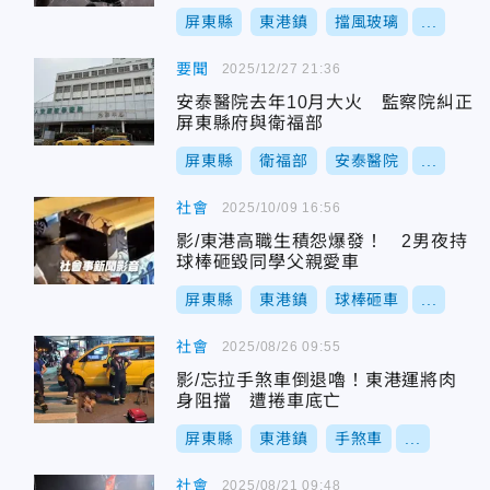
屏東縣
東港鎮
擋風玻璃
...
要聞
2025/12/27 21:36
安泰醫院去年10月大火 監察院糾正
屏東縣府與衛福部
屏東縣
衛福部
安泰醫院
...
社會
2025/10/09 16:56
影/東港高職生積怨爆發！ 2男夜持
球棒砸毀同學父親愛車
屏東縣
東港鎮
球棒砸車
...
社會
2025/08/26 09:55
影/忘拉手煞車倒退嚕！東港運將肉
身阻擋 遭捲車底亡
屏東縣
東港鎮
手煞車
...
社會
2025/08/21 09:48