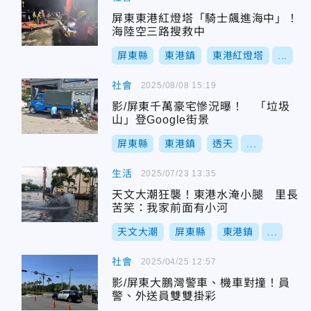
屏東東港紅燈塔「騎士飆進海中」！
海陸空三路搜救中
屏東縣
東港鎮
東港紅燈塔
...
社會
2025/08/08 15:19
影/屏東千萬豪宅慘況曝！ 「垃圾
山」登Google街景
屏東縣
東港鎮
透天
...
生活
2025/07/23 13:35
天文大潮狂襲！東港水淹小腿 里長
苦笑：我家前面有小河
天文大潮
屏東縣
東港鎮
...
社會
2025/04/25 12:57
影/屏東大鵬灣警車、機車對撞！員
警、外送員雙雙掛彩