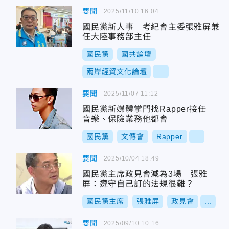
要聞
2025/11/10 16:04
國民黨新人事 考紀會主委張雅屏兼
任大陸事務部主任
國民黨
國共論壇
兩岸經貿文化論壇
...
要聞
2025/11/07 11:12
國民黨新媒體掌門找Rapper接任
音樂、保險業務他都會
國民黨
文傳會
Rapper
...
要聞
2025/10/04 18:49
國民黨主席政見會減為3場 張雅
屏：遵守自己訂的法規很難？
國民黨主席
張雅屏
政見會
...
要聞
2025/09/10 10:16