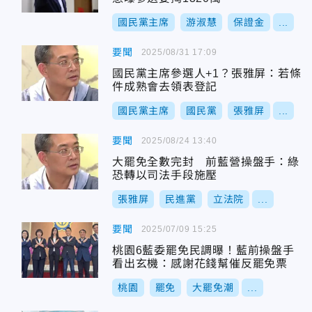
國民黨主席
游淑慧
保證金
...
要聞
2025/08/31 17:09
國民黨主席參選人+1？張雅屏：若條
件成熟會去領表登記
國民黨主席
國民黨
張雅屏
...
要聞
2025/08/24 13:40
大罷免全數完封 前藍營操盤手：綠
恐轉以司法手段施壓
張雅屏
民進黨
立法院
...
要聞
2025/07/09 15:25
桃園6藍委罷免民調曝！藍前操盤手
看出玄機：感謝花錢幫催反罷免票
桃園
罷免
大罷免潮
...