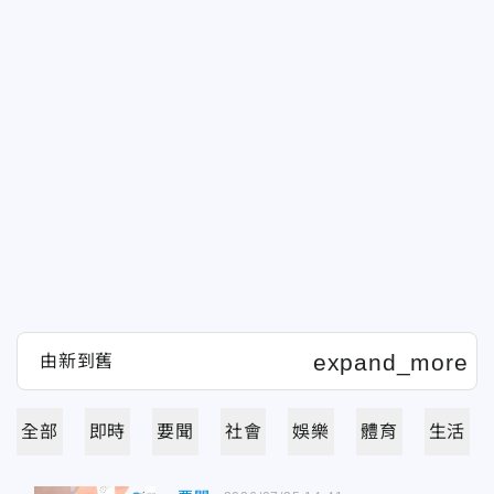
全部
即時
要聞
社會
娛樂
體育
生活