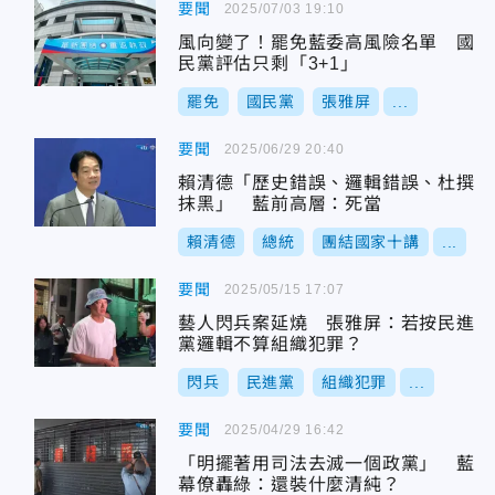
要聞
2025/07/03 19:10
風向變了！罷免藍委高風險名單 國
民黨評估只剩「3+1」
罷免
國民黨
張雅屏
...
要聞
2025/06/29 20:40
賴清德「歷史錯誤、邏輯錯誤、杜撰
抹黑」 藍前高層：死當
賴清德
總統
團結國家十講
...
要聞
2025/05/15 17:07
藝人閃兵案延燒 張雅屏：若按民進
黨邏輯不算組織犯罪？
閃兵
民進黨
組織犯罪
...
要聞
2025/04/29 16:42
「明擺著用司法去滅一個政黨」 藍
幕僚轟綠：還裝什麼清純？