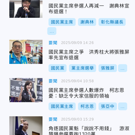
國民黨主席參選人再減一 謝典林宣
布退選！
國民黨主席
謝典林
彰化縣議長
...
要聞
2025/09/09 14:26
國民黨主席之爭 洪秀柱大將張雅屏
率先宣布退選
國民黨
黨主席選舉
張雅屏
...
要聞
2025/09/04 10:58
國民黨主席參選人數爆炸 柯志恩
憂：缺乏令大家信服的領袖
國民黨主席
柯志恩
張亞中
...
要聞
2025/09/03 15:29
角逐國民黨魁「說說不用錢」 游淑
慧曝參選要掏1320萬