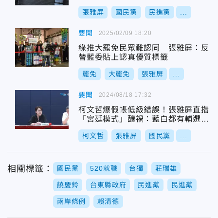
張雅屏
國民黨
民進黨
...
要聞
2025/02/09 18:20
綠推大罷免民眾難認同 張雅屏：反
替藍委貼上認真優質標籤
罷免
大罷免
張雅屏
...
要聞
2024/08/18 17:32
柯文哲爆假帳低級錯誤！張雅屏直指
「宮廷模式」釀禍：藍白都有輔選人
才斷層
柯文哲
張雅屏
國民黨
...
相關標籤：
國民黨
520就職
台獨
莊瑞雄
饒慶鈴
台東縣政府
民進黨
民進黨
兩岸條例
賴清德