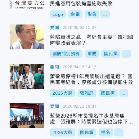
民進黨用包裝掩蓋施政失敗
Logo
台電
形象
...
要聞
2026/05/02 15:07
藍陷軍購之亂 考紀會主委：誰把國
防變政治表演？
國防特別預算
軍購
國民黨
...
要聞
2026/04/16 14:15
蕭敬嚴停權1年民調勝出還能選？ 國
民黨考紀會：停權處分核備後即生效
2026大選
張雅屏
國民黨
...
要聞
2026/02/12 19:07
藍營2026縣市長提名牛步基層焦
慮 張雅屏：時間緊迫但也沒停下腳
步
2026大選
國民黨
提名
...