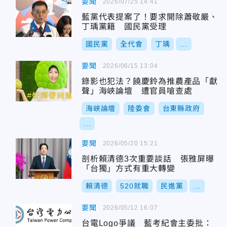
要聞
2026/07/25 14:41
藍黨代表提案了！要求開除蕭敬嚴、
丁瑀黨籍 國民黨受理
國民黨
全代會
丁瑀
...
要聞
2026/06/15 13:04
錄影也犯法？饒慶鈴為推農產品「獻
聲」海峽論壇 遭官員嗆查處
海峽論壇
陸委會
台東縣政府
...
要聞
2026/05/20 15:21
剖析賴清德3次重要談話 張雅屏曝
「台獨」方式有重大轉變
賴清德
520就職
民進黨
...
要聞
2026/05/12 16:07
台電Logo爭議 藍考紀會主委批：