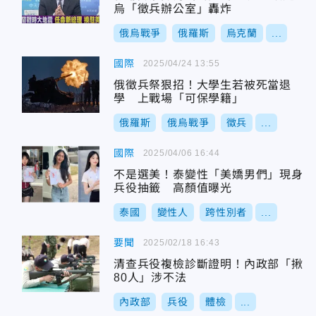
烏「徵兵辦公室」轟炸
俄烏戰爭
俄羅斯
烏克蘭
...
國際
2025/04/24 13:55
俄徵兵祭狠招！大學生若被死當退
學 上戰場「可保學籍」
俄羅斯
俄烏戰爭
徵兵
...
國際
2025/04/06 16:44
不是選美！泰變性「美嬌男們」現身
兵役抽籤 高顏值曝光
泰國
變性人
跨性別者
...
要聞
2025/02/18 16:43
清查兵役複檢診斷證明！內政部「揪
80人」涉不法
內政部
兵役
體檢
...