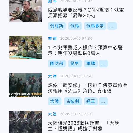
國際
2026/06/14 14:07
俄烏戰場要反轉？CNN驚爆：俄軍
兵源招募「暴跌20%」
俄羅斯
俄烏
俄烏戰爭
...
要聞
2026/05/06 07:36
1.25兆軍購乏人操作？預算中心警
示：明年役男跌破8萬人
國防部
役男
軍購
...
大陸
2026/03/26 16:50
想像「武安侯」一樣帥？傳泰軍徵兵
海報用《逐玉》角色...真相曝
大陸
古裝劇
逐玉
...
大陸
2026/01/15 12:10
大陸曝光2026徵兵計畫！「大學
生、懂雙語」成搶手對象