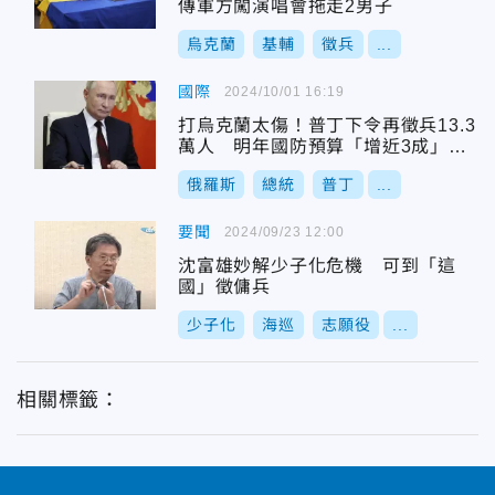
傳軍方闖演唱會拖走2男子
烏克蘭
基輔
徵兵
...
國際
2024/10/01 16:19
打烏克蘭太傷！普丁下令再徵兵13.3
萬人 明年國防預算「增近3成」創
新高
俄羅斯
總統
普丁
...
要聞
2024/09/23 12:00
沈富雄妙解少子化危機 可到「這
國」徵傭兵
少子化
海巡
志願役
...
相關標籤：