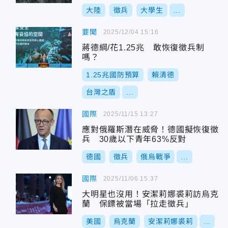
大陸
徵兵
大學生
...
要聞
2025/12/04 15:16
蔣德綱/花1.25兆 敢恢復徵兵制
嗎？
1.25兆國防預算
賴清德
台灣之盾
...
國際
2025/11/15 13:27
應對俄羅斯潛在威脅！德國擬恢復徵
兵 30歲以下青年63%反對
德國
徵兵
俄烏戰爭
...
國際
2025/11/06 15:37
大明星也沒用！安潔莉娜裘莉訪烏克
蘭 保鏢被當場「拉走徵兵」
美國
烏克蘭
安潔莉娜裘莉
...