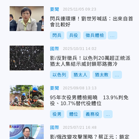
要聞
2025/11/05 09:23
閃兵連環爆！劉世芳喊話：出來自首
會比較好
閃兵
兵役
徵兵體檢
...
國際
2025/10/31 14:02
影/反對徵兵！以色列20萬超正統派
猶太人集結示威封鎖耶路撒冷
以色列
猶太人
猶太教
...
要聞
2025/09/08 13:13
95年次役男體檢揭曉 13.9%判免
役、10.7%替代役體位
役男
體位
義務役
...
國際
2025/07/21 16:48
影/俄改變攻擊策略？蔡正元：鎖定