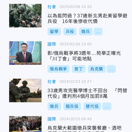
社會
2025/02/08 10:30
以為能閃過？37歲新北男赴美留學避
兵役 16年後慘收代價
留學
兵役
徵兵
...
國際
2025/01/30 10:00
影/俄烏戰爭將3週年…苑舉正曝光
「川丁會」可能地點
俄烏戰爭
普丁
烏克蘭
...
社會
2024/12/23 10:27
33歲男攻完醫學博士不回台 「閃替
代役」遭判刑4個月加罰8萬
徵兵
服兵役
替代役
...
國際
2024/10/15 09:40
烏克蘭大範圍徵兵突襲餐廳、酒吧