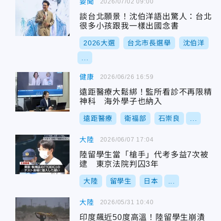
要聞
2026/07/02 09:00
談台北願景！沈伯洋語出驚人：台北
很多小孩跟我一樣出國念書
2026大選
台北市長選舉
沈伯洋
...
健康
2026/06/26 16:59
遠距醫療大鬆綁！監所看診不再限精
神科 海外學子也納入
遠距醫療
衛福部
石崇良
...
大陸
2026/06/07 17:04
陸留學生當「槍手」代考多益7次被
逮 東京法院判囚3年
大陸
留學生
日本
...
大陸
2026/05/31 10:40
印度飆近50度高溫！陸留學生崩潰