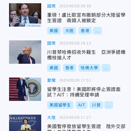
國際
2025/05/29 09:39
重磅！盧比歐宣布撤銷部分大陸留學
生簽證 兩類人被鎖定
美國
大陸
香港
...
國際
2025/05/28 18:13
川普禁哈佛招收外籍生 亞洲爭遞橄
欖枝搶人才
美國
香港
哈佛大學
...
要聞
2025/05/28 17:51
留學生注意！美國即將停止簽證面
試？AIT：持續受理申請
美國留學生
AIT
川普
...
大陸
2025/05/28 17:27
美國暫停發放留學生簽證 陸外交部