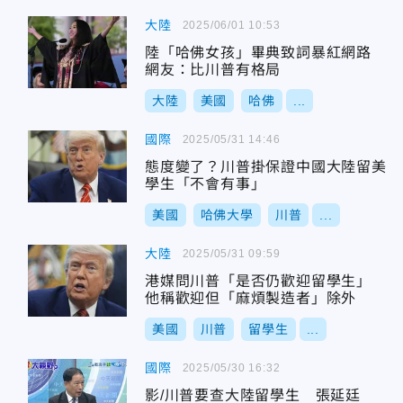
大陸
2025/06/01 10:53
陸「哈佛女孩」畢典致詞暴紅網路
網友：比川普有格局
大陸
美國
哈佛
...
國際
2025/05/31 14:46
態度變了？川普掛保證中國大陸留美
學生「不會有事」
美國
哈佛大學
川普
...
大陸
2025/05/31 09:59
港媒問川普「是否仍歡迎留學生」
他稱歡迎但「麻煩製造者」除外
美國
川普
留學生
...
國際
2025/05/30 16:32
影/川普要查大陸留學生 張延廷