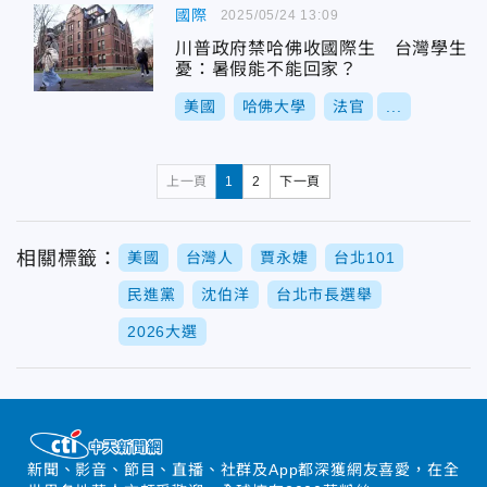
國際
2025/05/24 13:09
川普政府禁哈佛收國際生 台灣學生
憂：暑假能不能回家？
美國
哈佛大學
法官
...
上一頁
1
2
下一頁
相關標籤：
美國
台灣人
賈永婕
台北101
民進黨
沈伯洋
台北市長選舉
2026大選
新聞、影音、節目、直播、社群及App都深獲網友喜愛，在全