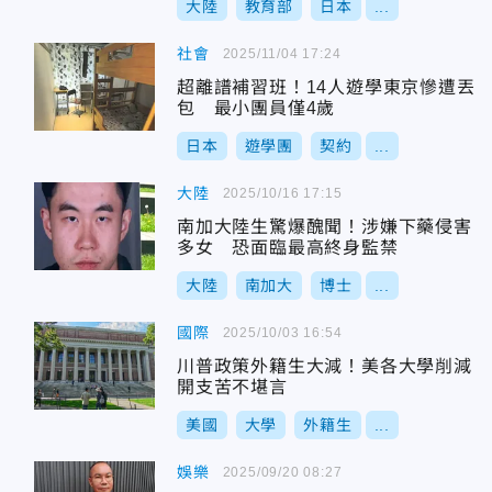
大陸
教育部
日本
...
社會
2025/11/04 17:24
超離譜補習班！14人遊學東京慘遭丟
包 最小團員僅4歲
日本
遊學團
契約
...
大陸
2025/10/16 17:15
南加大陸生驚爆醜聞！涉嫌下藥侵害
多女 恐面臨最高終身監禁
大陸
南加大
博士
...
國際
2025/10/03 16:54
川普政策外籍生大減！美各大學削減
開支苦不堪言
美國
大學
外籍生
...
娛樂
2025/09/20 08:27