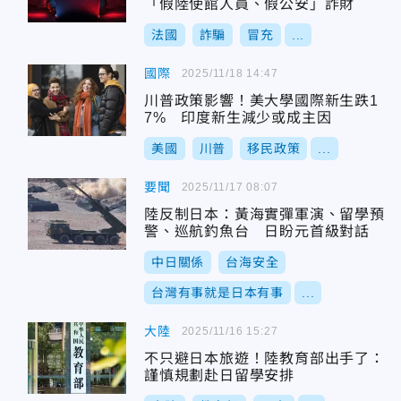
「假陸使館人員、假公安」詐財
法國
詐騙
冒充
...
國際
2025/11/18 14:47
川普政策影響！美大學國際新生跌1
7% 印度新生減少或成主因
美國
川普
移民政策
...
要聞
2025/11/17 08:07
陸反制日本：黃海實彈軍演、留學預
警、巡航釣魚台 日盼元首級對話
中日關係
台海安全
台灣有事就是日本有事
...
大陸
2025/11/16 15:27
不只避日本旅遊！陸教育部出手了：
謹慎規劃赴日留學安排