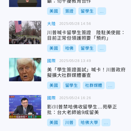
籲：勿干擾教育合作
美國
簽證
留學生
...
大陸
2025/05/28 14:56
川普喊卡留學生簽證 陸駐美使館：
目前正常但領護照要「預約」
美國
哈佛
留學生
...
國際
2025/05/28 13:49
美「學生簽證面試」喊卡！川普政府
擬擴大社群媒體審查
美國
留學生
社群媒體
...
國際
2025/05/24 16:26
影/川普禁哈佛收留學生…苑舉正
批：台大老師逾9成留美
美國
川普
哈佛大學
...