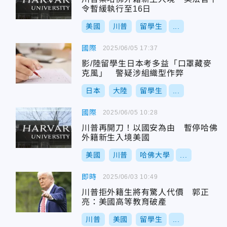
令暫緩執行至16日
美國
川普
留學生
...
國際
2025/06/05 17:37
影/陸留學生日本考多益「口罩藏麥
克風」 警疑涉組織型作弊
日本
大陸
留學生
...
國際
2025/06/05 10:28
川普再開刀！以國安為由 暫停哈佛
外籍新生入境美國
美國
川普
哈佛大學
...
即時
2025/06/03 10:49
川普拒外籍生將有驚人代價 郭正
亮：美國高等教育破產
川普
美國
留學生
...