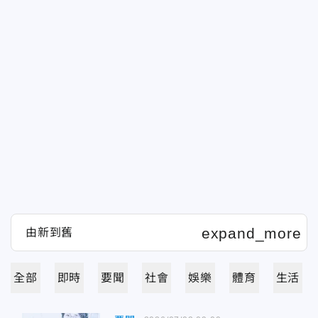
全部
即時
要聞
社會
娛樂
體育
生活