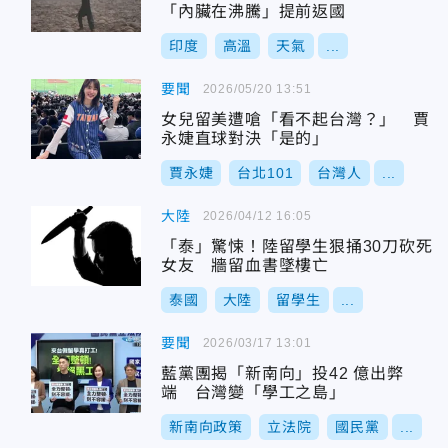
「內臟在沸騰」提前返國
印度
高溫
天氣
...
要聞
2026/05/20 13:51
女兒留美遭嗆「看不起台灣？」 賈
永婕直球對決「是的」
賈永婕
台北101
台灣人
...
大陸
2026/04/12 16:05
「泰」驚悚！陸留學生狠捅30刀砍死
女友 牆留血書墜樓亡
泰國
大陸
留學生
...
要聞
2026/03/17 13:01
藍黨團揭「新南向」投42 億出弊
端 台灣變「學工之島」
新南向政策
立法院
國民黨
...