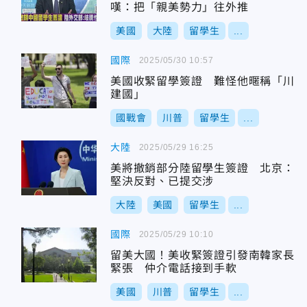
嘆：把「親美勢力」往外推
美國
大陸
留學生
...
國際
2025/05/30 10:57
美國收緊留學簽證 難怪他暱稱「川
建國」
國戰會
川普
留學生
...
大陸
2025/05/29 16:25
美將撤銷部分陸留學生簽證 北京：
堅決反對、已提交涉
大陸
美國
留學生
...
國際
2025/05/29 10:10
留美大國！美收緊簽證引發南韓家長
緊張 仲介電話接到手軟
美國
川普
留學生
...