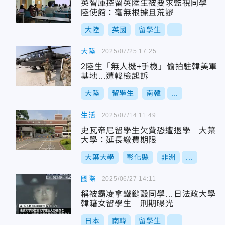
英智庫控留英陸生被要求監視同學
陸使館：毫無根據且荒謬
大陸
英國
留學生
...
大陸
2025/07/25 17:25
2陸生「無人機+手機」偷拍駐韓美軍
基地…遭韓檢起訴
大陸
留學生
南韓
...
生活
2025/07/14 11:49
史瓦帝尼留學生欠費恐遭退學 大葉
大學：延長繳費期限
大葉大學
彰化縣
非洲
...
國際
2025/06/27 14:11
稱被霸凌拿鐵鎚毆同學…日法政大學
韓籍女留學生 刑期曝光
日本
南韓
留學生
...