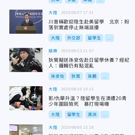
大陸
2025/08/27 17:51
川普稱歡迎陸生赴美留學 北京：盼
落到實處停止無端滋擾
大陸
外交部
留學生
...
娛樂
2025/08/13 21:57
狄鶯擬送孫安佐赴日留學休養？經紀
人：邏輯仍有點混亂
孫安佐
狄鶯
孫鵬
...
大陸
2025/08/10 10:12
影/仇華升溫？陸留學生在澳遭20青
少年圍毆險死 暴打現場曝
大陸
留學生
澳洲
...
大陸
2025/08/05 15:28