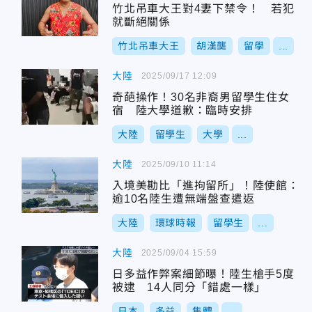
竹北吊車大王對4妻下禁令！ 若犯
就斷絕關係
竹北吊車大王
胡漢龑
留學
...
大陸
2025/09/17 12:09
奇葩操作！30名非裔男留學生住女
宿 陸大學道歉：臨時安排
大陸
留學生
大學
...
大陸
2025/09/10 11:14
入境美勘比「進拘留所」！陸使館：
逾10名陸生遭無端盤查遣返
大陸
環球時報
留學生
...
大陸
2025/09/04 15:59
日多益作弊案細節曝！陸生槍手5度
被逮 14人同分「錯處一樣」
日本
多益
集體
...