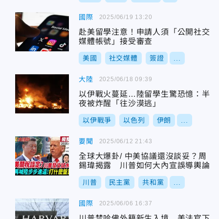
國際
2025/06/19 13:20
赴美留學注意！申請人須「公開社交
媒體帳號」接受審查
美國
社交媒體
簽證
...
大陸
2025/06/18 09:39
以伊戰火蔓延…陸留學生驚恐憶：半
夜被炸醒「往沙漠逃」
以伊戰爭
以色列
伊朗
...
要聞
2025/06/12 21:43
全球大爆卦/ 中美協議還沒談妥？周
錫瑋揭露 川普如何大內宣誤導輿論
川普
民主黨
共和黨
...
國際
2025/06/06 16:37
川普禁哈佛外籍新生入境 美法官下