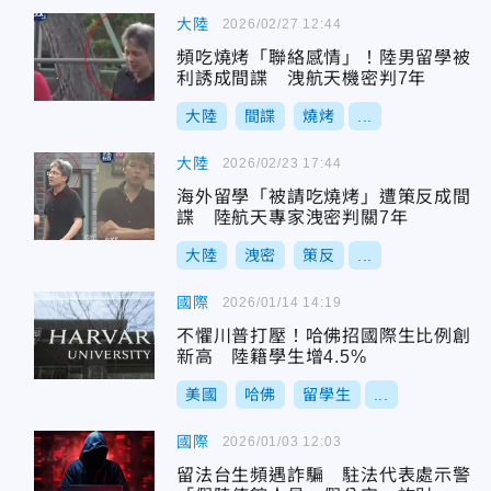
大陸
2026/02/27 12:44
頻吃燒烤「聯絡感情」！陸男留學被
利誘成間諜 洩航天機密判7年
大陸
間諜
燒烤
...
大陸
2026/02/23 17:44
海外留學「被請吃燒烤」遭策反成間
諜 陸航天專家洩密判關7年
大陸
洩密
策反
...
國際
2026/01/14 14:19
不懼川普打壓！哈佛招國際生比例創
新高 陸籍學生增4.5%
美國
哈佛
留學生
...
國際
2026/01/03 12:03
留法台生頻遇詐騙 駐法代表處示警