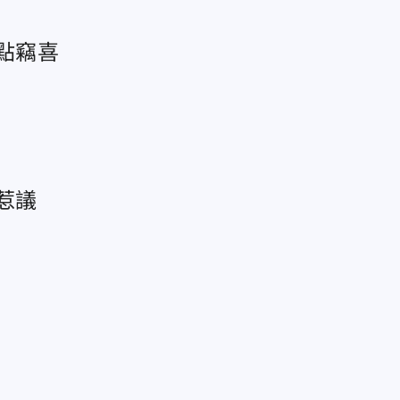
點竊喜
惹議