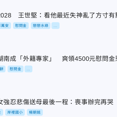
2028 王世堅：看他最近失神亂了方寸有
蔣萬安
慰問金
戀戀水綠
...
湖南成「外籍專家」 爽領4500元慰問金
餅
慰問金
...
女強忍悲傷送母最後一程：喪事辦完再哭
金
岸裡國小
楊朝銘