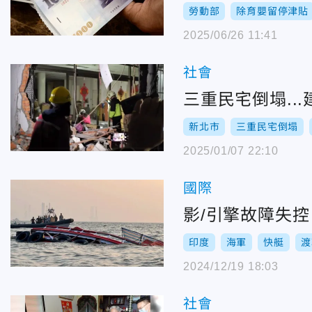
勞動部
除育嬰留停津貼
2025/06/26 11:41
社會
三重民宅倒塌..
新北市
三重民宅倒塌
2025/01/07 22:10
國際
影/引擎故障失
印度
海軍
快艇
渡
2024/12/19 18:03
社會