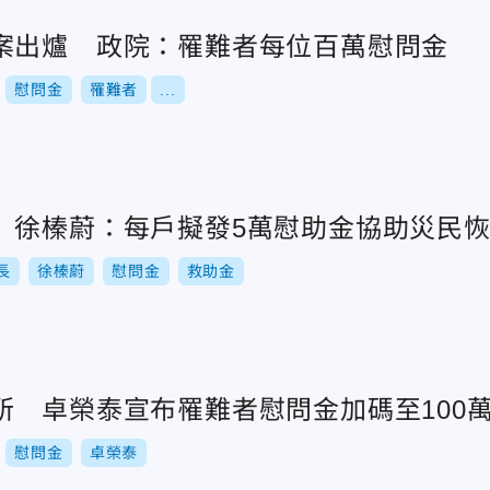
案出爐 政院：罹難者每位百萬慰問金
慰問金
罹難者
...
 徐榛蔚：每戶擬發5萬慰助金協助災民
長
徐榛蔚
慰問金
救助金
所 卓榮泰宣布罹難者慰問金加碼至100
慰問金
卓榮泰