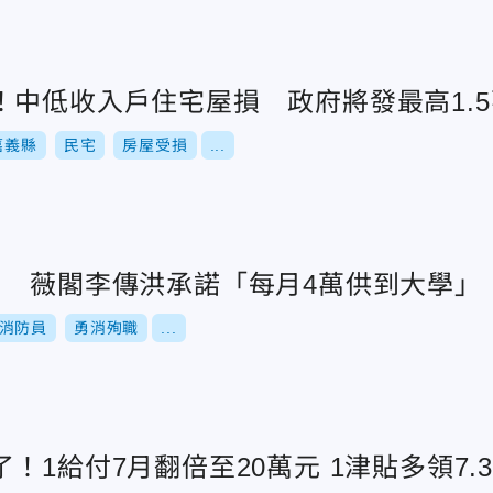
！中低收入戶住宅屋損 政府將發最高1.5
嘉義縣
民宅
房屋受損
...
！ 薇閣李傳洪承諾「每月4萬供到大學」
消防員
勇消殉職
...
勞動部加碼發錢了！1給付7月翻倍至20萬元 1