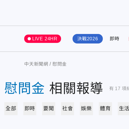
LIVE 24HR
決戰2026
即時
中天新聞網
慰問金
慰問金
相關報導
有
17
項
全部
即時
要聞
社會
娛樂
體育
生