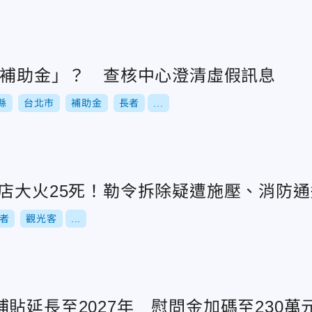
2萬補助金」？ 查核中心澄清虛假訊息
縣
台北市
補助金
長者
...
夜店大火25死！勒令拆除疑遭施壓、消防
者
觀光客
...
貼延長至2027年 慰問金加碼至230萬