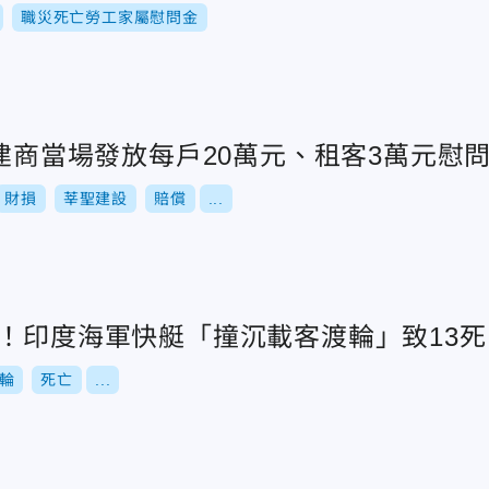
職災死亡勞工家屬慰問金
.建商當場發放每戶20萬元、租客3萬元慰
財損
莘聖建設
賠償
...
控！印度海軍快艇「撞沉載客渡輪」致13死
輪
死亡
...