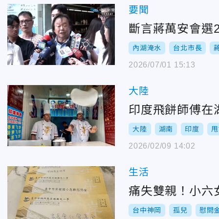
要聞
斷言蔣萬安會選
內湖淹水
台北市長
2026/07/01 15:13
大陸
印度飛餅師傅在
大陸
湖南
印度
甩
2026/02/09 14:02
生活
痛失雙親！小六
台中神岡
孤兒
慰問