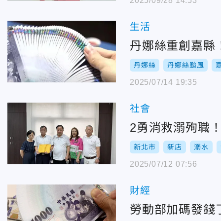
2025/09/28 14:53
生活
丹娜絲重創嘉縣
丹娜絲
丹娜絲颱風
2025/07/14 19:35
社會
2勇消救溺殉職
新北市
新店
溺水
2025/07/12 07:56
財經