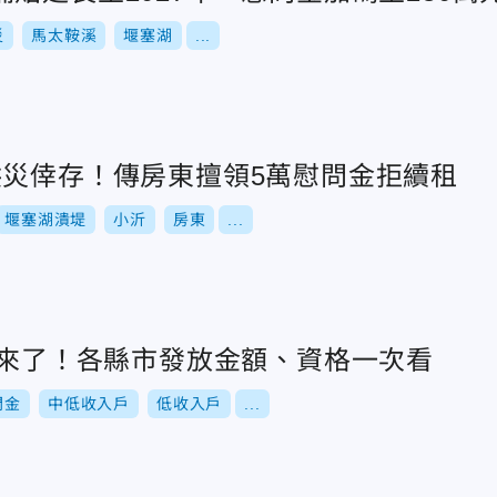
災
馬太鞍溪
堰塞湖
...
洪災倖存！傳房東擅領5萬慰問金拒續租
堰塞湖潰堤
小沂
房東
...
金來了！各縣市發放金額、資格一次看
問金
中低收入戶
低收入戶
...