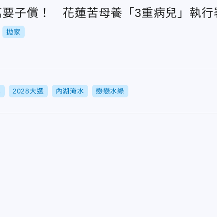
5萬要子償！ 花蓮苦母養「3重病兒」執
拋家
黨
2028大選
內湖淹水
戀戀水綠