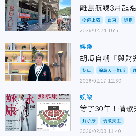
離島航線3月起漲
物價上漲
台東
綠島
2026/02/24 16:51
娛樂
胡瓜自嘲「與財
胡瓜
綜藝天王胡瓜
2026/02/17 12:30
娛樂
等了30年！情
蘇永康
情歌天王
2026/02/03 11:40