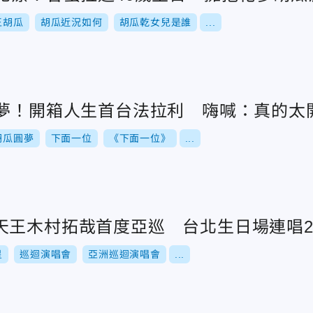
王胡瓜
胡瓜近況如何
胡瓜乾女兒是誰
...
圓夢！開箱人生首台法拉利 嗨喊：真的太
胡瓜圓夢
下面一位
《下面一位》
...
天王木村拓哉首度亞巡 台北生日場連唱
星
巡迴演唱會
亞洲巡迴演唱會
...