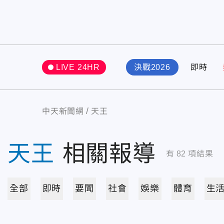
LIVE 24HR
決戰2026
即時
中天新聞網
天王
天王
相關報導
有
82
項結果
全部
即時
要聞
社會
娛樂
體育
生