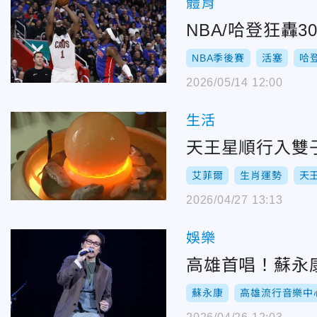
體育
NBA/哈登狂轟
NBA季後賽
活塞
哈
2026/05/14 12:00
生活
天王星順行入雙
艾菲爾
生肖運勢
天
2026/04/27 13:13
娛樂
高雄首唱！蘇永
蘇永康
高雄流行音樂中