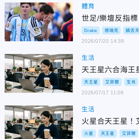
體育
世足/樂壇反指標
Drake
德瑞克
饒舌
2026/07/20 14:39
生活
天王星六合海王
天王星
艾菲爾
生肖
2026/07/17 11:08
生活
火星合天王星！
火星
天王星
艾菲爾