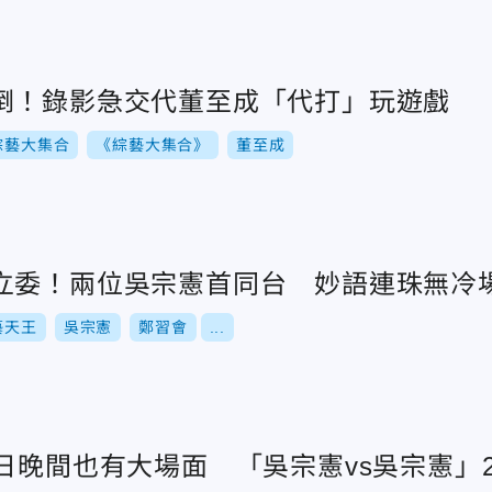
倒！錄影急交代董至成「代打」玩遊戲
綜藝大集合
《綜藝大集合》
董至成
立委！兩位吳宗憲首同台 妙語連珠無冷
藝天王
吳宗憲
鄭習會
...
0日晚間也有大場面 「吳宗憲vs吳宗憲」