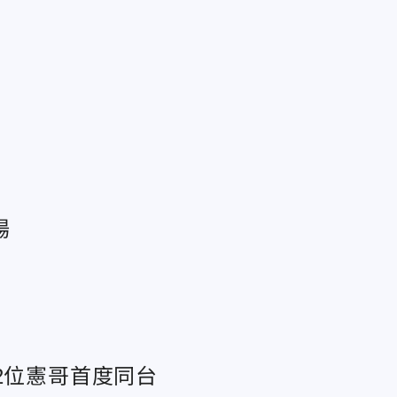
場
2位憲哥首度同台