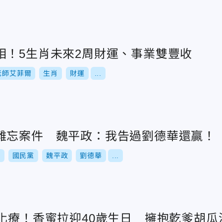
相！5生肖未來2周財運、事業雙豐收
老師艾菲爾
生肖
財運
...
難忘案件 魏平政：我告過劉德華還贏！
舉
國民黨
魏平政
劉德華
...
次化療！香蜜拉迎40歲生日 擁抱乾爹胡瓜