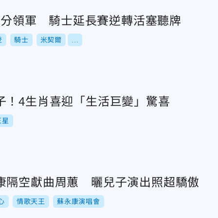
30分領軍 騎士延長賽逆轉活塞聽牌
登
騎士
米契爾
...
子！4生肖喜迎「生活巨變」驚喜
王星
康隔空獻曲周蕙 曬兒子演出照超驕傲
心
情歌天王
蘇永康演唱會