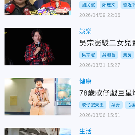
國民黨
鄭麗文
習近
2026/04/09 22:06
娛樂
吳宗憲駁二女兒
吳宗憲
吳則含
賣房
2026/03/31 15:27
健康
78歲歌仔戲巨
歌仔戲天王
葉青
心
2026/03/06 15:51
生活