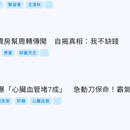
平
鄭習會
王淺秋
...
賣房幫周轉傳聞 自揭真相：我不缺錢
男星
綜藝天王
...
星爆「心臟血管堵7成」 急動刀保命！霸氣
臟支架
菸癮
心臟血管
...