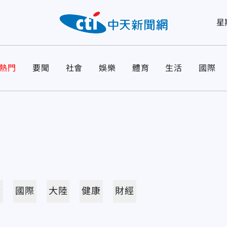
星
熱門
要聞
社會
娛樂
體育
生活
國際
活
國際
大陸
健康
財經