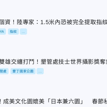
個資！陸專家：1.5米內恐被完全提取指
YA
指紋
...
蛇雙雄交纏打鬥！墾管處技士世界攝影獎奪
管處
墾丁國家公園
...
！成美文化園媲美「日本兼六園」 春節