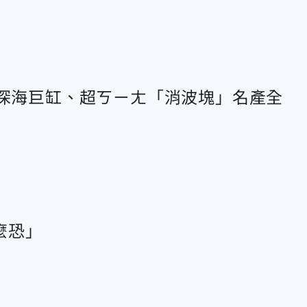
米深海巨缸、超ㄎㄧㄤ「消波塊」名產全
麼恐」