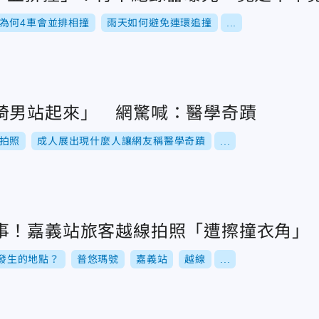
為何4車會並排相撞
雨天如何避免連環追撞
...
椅男站起來」 網驚喊：醫學奇蹟
拍照
成人展出現什麼人讓網友稱醫學奇蹟
...
事！嘉義站旅客越線拍照「遭擦撞衣角」
發生的地點？
普悠瑪號
嘉義站
越線
...