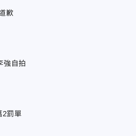
道歉
李強自拍
萬2罰單