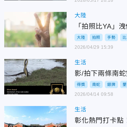
2026/05/17 20:18
大陸
「拍照比YA」洩
大陸
拍照
手勢
比
2026/04/29 15:39
生活
影/拍下兩條南
得獎
南蛇
銀牌
墾
2026/04/14 09:58
生活
彰化熱門打卡點