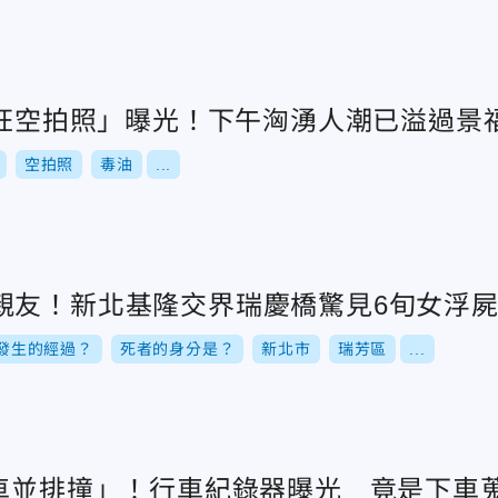
超狂空拍照」曝光！下午洶湧人潮已溢過景
空拍照
毒油
...
親友！新北基隆交界瑞慶橋驚見6旬女浮
發生的經過？
死者的身分是？
新北市
瑞芳區
...
4車並排撞」！行車紀錄器曝光 竟是下車