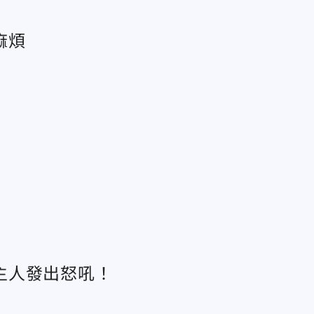
麻煩
主人發出怒吼！