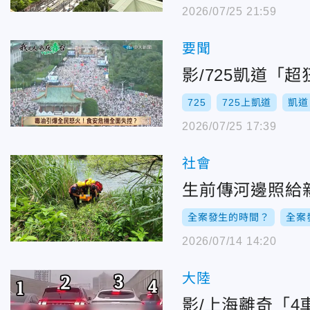
2026/07/25 21:59
要聞
影/725凱道「
725
725上凱道
凱道
2026/07/25 17:39
社會
生前傳河邊照給
全案發生的時間？
全案
2026/07/14 14:20
大陸
影/上海離奇「