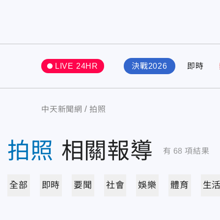
LIVE 24HR
決戰2026
即時
中天新聞網
拍照
拍照
相關報導
有
68
項結果
全部
即時
要聞
社會
娛樂
體育
生