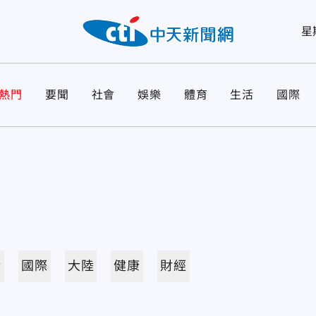
星
熱門
要聞
社會
娛樂
體育
生活
國際
活
國際
大陸
健康
財經