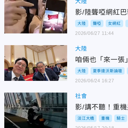
大陸
影/陸聾啞網紅
大陸
聾啞
女網紅
2026/06/27 11:44
大陸
咱倆也「來一張
大陸
夏季達沃斯論壇
2026/06/24 16:27
社會
影/講不聽！重
淡江大橋
重機
騎士