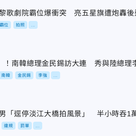
巴黎歌劇院霸位爆衝突 亮五星旗遭炮轟後
霸位
拍照
...
」！南韓總理金民錫訪大連 秀與陸總理
南韓
金民錫
李強
...
機男「逕停淡江大橋拍風景」 半小時吞1
違規
罰單
...