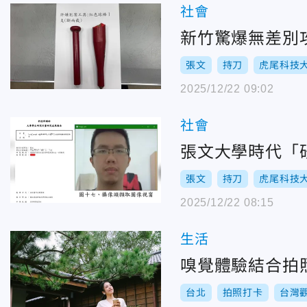
社會
新竹驚爆無差別
張文
持刀
虎尾科技
2025/12/22 09:02
社會
張文大學時代「
張文
持刀
虎尾科技
2025/12/22 08:15
生活
嗅覺體驗結合拍
台北
拍照打卡
台灣