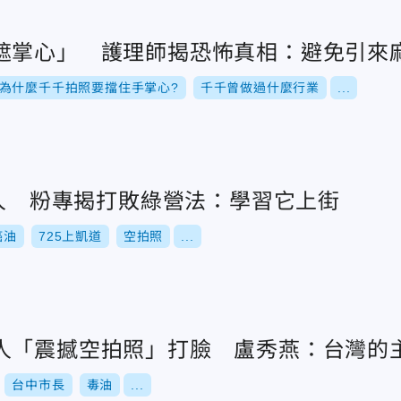
遮掌心」 護理師揭恐怖真相：避免引來
為什麼千千拍照要擋住手掌心?
千千曾做過什麼行業
...
萬人 粉專揭打敗綠營法：學習它上街
癌油
725上凱道
空拍照
...
人「震撼空拍照」打臉 盧秀燕：台灣的
台中市長
毒油
...