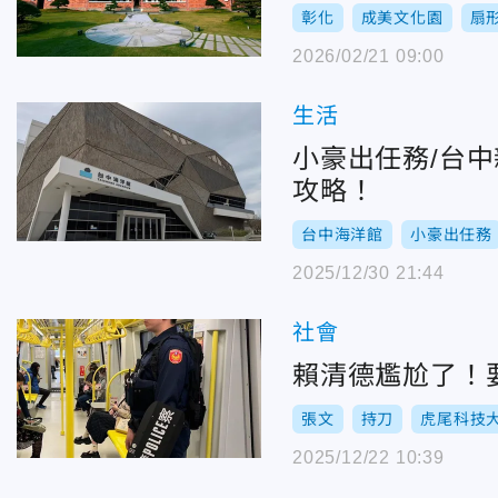
彰化
成美文化園
扇
2026/02/21 09:00
生活
小豪出任務/台
攻略！
台中海洋館
小豪出任務
2025/12/30 21:44
社會
賴清德尷尬了！
張文
持刀
虎尾科技
2025/12/22 10:39