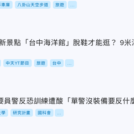
形車庫
八卦山天空步道
旅遊
...
中新景點「台中海洋館」脫鞋才能逛？ 9
中天YT節目
旅遊
台中
...
要員警反恐訓練遭酸「單警沒裝備要反什
大學
研究計畫
國科會
...