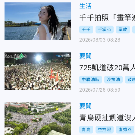
生活
千千拍照「畫筆
千千
手掌心
掌紋
2026/08/03 08:28
要聞
725凱道破20
中聯油脂
沙拉油
致
2026/07/26 08:59
要聞
青鳥硬扯凱道沒
青鳥
空拍照
盧秀燕