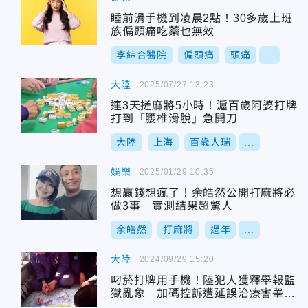
睡前滑手機到凌晨2點！30多歲上班
族偏頭痛吃藥也無效
李綜合醫院
偏頭痛
頭痛
...
大陸
2025/07/27 13:23
連3天搓麻將5小時！滬百歲阿婆打牌
打到「腰椎滑脫」急開刀
大陸
上海
百歲人瑞
...
娛樂
2025/01/29 10:35
想贏錢想瘋了！余皓然公開打麻將必
做3事 實測結果超驚人
余皓然
打麻將
過年
...
大陸
2024/09/29 15:20
叼菸打牌用手機！陸犯人獲釋舉報監
獄亂象 加碼控訴遭延誤治療害睾丸
壞死