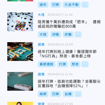
過年
打牌
久坐不動
...
大陸
2026/02/17 11:40
陸男獲千萬拆遷款成「肥羊」 遭親
戚設局詐賭騙近800萬
大陸
詐賭
詐騙
...
健康
2026/02/16 18:00
過年打牌別賠上健康！醫提醒年節
「NG行為」熬夜、暴食都上榜
春節連假
打牌
熬夜
...
健康
2026/02/14 11:41
過年打牌、追劇也能運動？坐著腳尖
反覆踩地「血糖竟降52%」！
麻將
打牌
血糖
...
健康
2026/02/10 17:05