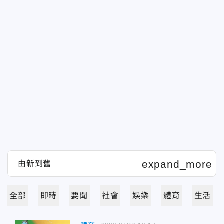
全部
即時
要聞
社會
娛樂
體育
生活