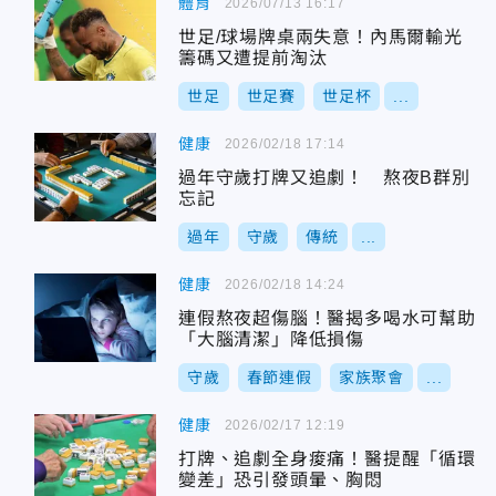
體育
2026/07/13 16:17
世足/球場牌桌兩失意！內馬爾輸光
籌碼又遭提前淘汰
世足
世足賽
世足杯
...
健康
2026/02/18 17:14
過年守歲打牌又追劇！ 熬夜B群別
忘記
過年
守歲
傳統
...
健康
2026/02/18 14:24
連假熬夜超傷腦！醫揭多喝水可幫助
「大腦清潔」降低損傷
守歲
春節連假
家族聚會
...
健康
2026/02/17 12:19
打牌、追劇全身痠痛！醫提醒「循環
變差」恐引發頭暈、胸悶