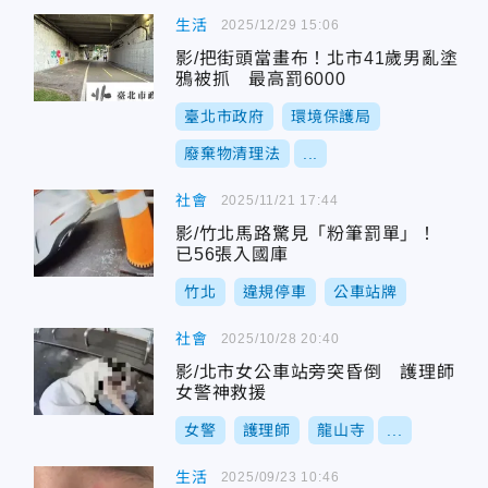
生活
2025/12/29 15:06
影/把街頭當畫布！北市41歲男亂塗
鴉被抓 最高罰6000
臺北市政府
環境保護局
廢棄物清理法
...
社會
2025/11/21 17:44
影/竹北馬路驚見「粉筆罰單」！
已56張入國庫
竹北
違規停車
公車站牌
社會
2025/10/28 20:40
影/北市女公車站旁突昏倒 護理師
女警神救援
女警
護理師
龍山寺
...
生活
2025/09/23 10:46