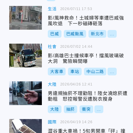
生活
2026/07/11 17:53
影/風神救命！土城婦等車遭巴威強
風吹退 下一秒磁磚砸落
巴威
巴威颱風
新北市
...
社會
2026/07/02 14:44
影/高雄巴士撞候車亭！擋風玻璃破
大洞 驚險瞬間曝
大客車
車站
中山二路
...
大陸
2026/04/26 12:41
男違規抽菸不理勸阻！陸女澆熄菸遭
動粗 怒控報警反遭脫衣搜身
大陸
抽菸
衝突
...
國際
2026/04/19 14:26
澀谷重大車禍！5旬男開車「砰」撞