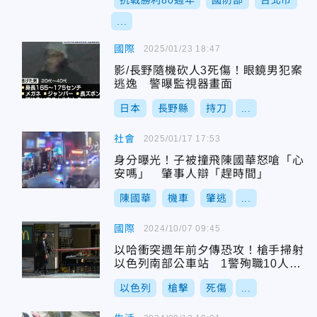
抗戰勝利80週年
國防部
台北市
...
國際
2025/01/23 18:47
影/長野隨機砍人3死傷！眼鏡男犯案
逃逸 警曝監視器畫面
日本
長野縣
持刀
...
社會
2025/01/17 17:53
身分曝光！子被撞飛陳國華怒嗆「心
安嗎」 肇事人辯「趕時間」
陳國華
機車
肇逃
...
國際
2024/10/07 09:45
以哈衝突週年前夕傳恐攻！槍手掃射
以色列南部公車站 1警殉職10人受
傷
以色列
槍擊
死傷
...