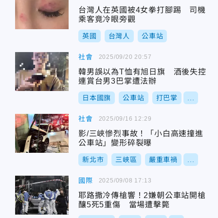
台灣人在英國被4女拳打腳踢 司機
乘客竟冷眼旁觀
英國
台灣人
公車站
社會
2025/09/20 20:57
韓男誤以為T恤有旭日旗 酒後失控
連賞台男3巴掌遭法辦
日本國旗
公車站
打巴掌
...
社會
2025/09/16 12:29
影/三峽慘烈事故！「小白高速撞進
公車站」變形碎裂曝
新北市
三峽區
嚴重車禍
...
國際
2025/09/08 17:13
耶路撒冷傳槍響！2嫌朝公車站開槍
釀5死5重傷 當場遭擊斃