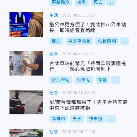
耶路撒冷
槍擊
死亡
...
生活
2025/08/11 16:33
搭公車更方便了！雙北推AI公車站
長 即時語音查路線
雙北
AI公車站長
站長阿明
...
社會
2025/08/11 07:21
台北車站前驚見「持雨傘毆妻還拖
行」！ 熱心民眾包圍制止
台北車站
公車站
家暴
...
社會
2025/08/10 12:00
影/南台灣都尷尬了！男子大熱天路
中央下跪道歉被拒
高雄市
男子
快車道
...
社會
2025/07/05 21:28