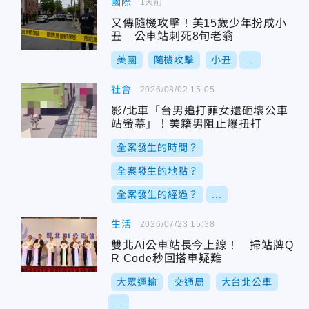
國際
1天前
又傳隨機攻擊！美15歲少年扮成小
丑 公車站刺死8旬老翁
美國
隨機攻擊
小丑
...
社會
2026/08/02 15:05
影/北車「台男追打菲女還砸壞公車
站螢幕」！美籍男阻止爆扭打
全案發生的時間？
全案發生的地點？
全案發生的經過？
...
生活
2026/07/23 15:38
雙北AI公車站長今上線！ 掃站牌Q
R Code秒回搭車疑難
大眾運輸
交通局
大台北公車
...