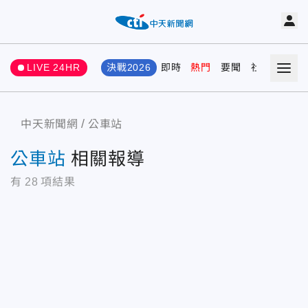
LIVE 24HR
決戰2026
即時
熱門
要聞
社會
娛樂
中天新聞網
公車站
公車站
相關報導
有
28
項結果