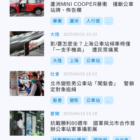
蘆洲MINI COOPER暴衝 撞斷公車
站牌、佈告欄
暴衝
蘆洲
人行道
...
大陸
2025/05/31 10:32
影/要怎麼坐？上海公車站候車椅僅
「一支手機高」 遭民眾痛罵
大陸
上海
公車站
...
社會
2025/04/25 18:52
北市變態男公車站「聞髮香」 警鎖
定對象追緝
髮香
變態
公車站
...
要聞
2025/04/18 15:18
抗戰勝利80週年 國軍與北市合作首
辦公車站軍事攝影展