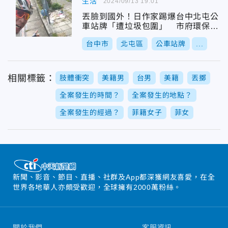
生活
2024/09/13 19:01
丟臉到國外！日作家踢爆台中北屯公
車站牌「遭垃圾包圍」 市府環保局
揪兇
台中市
北屯區
公車站牌
...
相關標籤：
肢體衝突
美籍男
台男
美籍
丟擲
全案發生的時間？
全案發生的地點？
全案發生的經過？
菲籍女子
菲女
新聞、影音、節目、直播、社群及App都深獲網友喜愛，在全
世界各地華人亦頗受歡迎，全球擁有2000萬粉絲。
關於我們
客服資訊