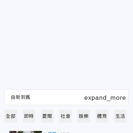
全部
即時
要聞
社會
娛樂
體育
生活