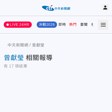
LIVE 24HR
決戰2026
即時
熱門
要聞
社會
娛樂
中天新聞網
曾獻瑩
曾獻瑩
相關報導
有
17
項結果