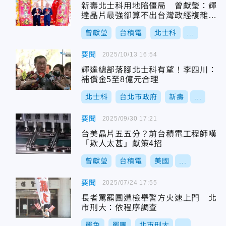
新壽北士科用地陷僵局 曾獻瑩：輝
達晶片最強卻算不出台灣政經複雜情
境
曾獻瑩
台積電
北士科
...
要聞
2025/10/13 16:54
輝達總部落腳北士科有望！李四川：
補償金5至8億元合理
北士科
台北市政府
新壽
...
要聞
2025/09/30 17:21
台美晶片五五分？前台積電工程師嘆
「欺人太甚」獻策4招
曾獻瑩
台積電
美國
...
要聞
2025/07/24 17:55
長者罵罷團遭檢舉警方火速上門 北
市刑大：依程序調查
罷免
罷團
北市刑大
...