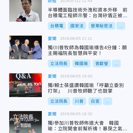
財經
2026/07/22 22:44
半導體面臨技術外洩和資本外移 前
台積電工程師示警：台灣矽盾正被拆
解
台積電
國安法
營業秘密法
...
要聞
2026/06/05 21:11
獨/川普牧師為韓國瑜禱告4分鐘：願
主賜福院長智慧與平安！
立法院長
韓國瑜
曾獻瑩
...
要聞
2026/06/05 19:00
獨/賴士葆盛讚韓國瑜「呼籲立委別
打架」 川普牧師聽了也鼓掌
立法院長
川普
白宮
...
要聞
2026/06/05 18:30
獨/參加川普牧師佈道大會 韓國
瑜：立院開會前幫祈禱！暴戾之氣應