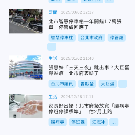
要聞
2025/03/02 12:17
北市智慧停車格一年開錯1.7萬張
單 停管處回應了
智慧停車柱
台北市政府
停管處
...
生活
2025/01/02 21:40
張惠妹「三天三夜」跳出事？大巨蛋
爆裂痕 北市府表態了
台北市議員
曾獻瑩
大巨蛋
...
生活
2024/12/28 17:11
家長好困擾！北市府擬放寬「腸病毒
停班停課標準」 估2月上路
腸病毒
停班課
汪志冰
...