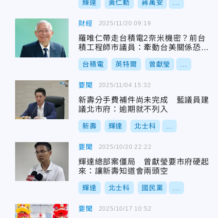
輝達
黃仁勳
蔣萬安
...
財經
2025/11/20 09:19
羅唯仁帶走台積電2奈米機密？前台
積工程師市議員：牽動台美關係恐棘
手
台積電
英特爾
曾獻瑩
...
要聞
2025/11/04 15:32
新壽分手費補件尚未完成 藍議員建
議北市府：逾期就不列入
新壽
輝達
北士科
...
要聞
2025/10/20 22:22
輝達總部案僵局 曾獻瑩要市府硬起
來：讓新壽知道會兩頭空
輝達
北士科
國民黨
...
要聞
2025/10/17 10:52