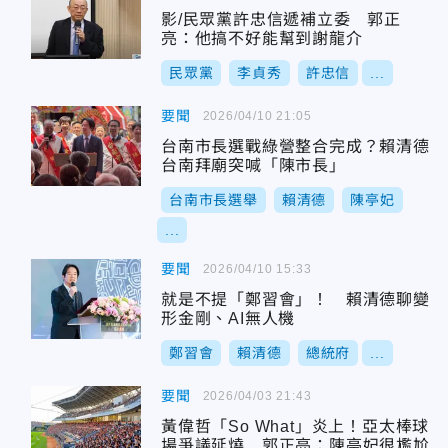
影/民眾黨許忠信遞補立委 郭正
亮：他搞不好能幫到謝龍介
民眾黨
李貞秀
許忠信
...
要聞
2026/04/10 21:05
台南市長選戰綠營整合完成？賴清德
台南拜廟突喊「陳市長」
台南市長選舉
賴清德
陳亭妃
...
要聞
2026/04/10 15:33
就是不提「鄭習會」！ 賴清德聊變
形金剛、AI無人機
鄭習會
賴清德
總統府
...
要聞
2026/04/03 21:43
黃偉哲「So What」炎上！亞太棒球
場爭議延燒 郭正亮：陳亭妃很尷尬