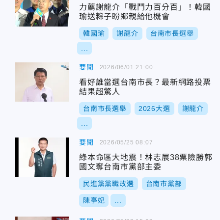
力薦謝龍介「戰鬥力百分百」！韓國
瑜送粽子盼鄉親給他機會
韓國瑜
謝龍介
台南市長選舉
...
要聞
2026/06/01 21:00
看好誰當選台南市長？最新網路投票
結果超驚人
台南市長選舉
2026大選
謝龍介
...
要聞
2026/05/25 08:07
綠本命區大地震！林志展38票險勝郭
國文奪台南市黨部主委
民進黨黨職改選
台南市黨部
陳亭妃
...