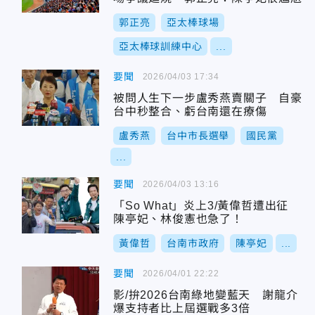
郭正亮
亞太棒球場
亞太棒球訓練中心
...
要聞
2026/04/03 17:34
被問人生下一步盧秀燕賣關子 自豪
台中秒整合、虧台南還在療傷
盧秀燕
台中市長選舉
國民黨
...
要聞
2026/04/03 13:16
「So What」炎上3/黃偉哲遭出征
陳亭妃、林俊憲也急了！
黃偉哲
台南市政府
陳亭妃
...
要聞
2026/04/01 22:22
影/拚2026台南綠地變藍天 謝龍介
爆支持者比上屆選戰多3倍