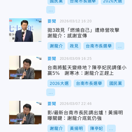
國民黨
台南市長選舉
2026大選
...
要聞
2026/03/12 16:20
拋3政見「燃燒自己」遭綠營攻擊
謝龍介：感謝宣傳
謝龍介
政見
台南市長選舉
...
要聞
2026/03/09 16:25
台南將藍天變綠地？陳亭妃民調僅小
贏5% 謝寒冰：謝龍介正趕上
2026大選
台南市長選舉
國民黨
...
要聞
2026/03/07 22:46
影/最新台南市長民調出爐！黃揚明
曝關鍵：謝龍介底氣仍強
謝龍介
黃揚明
陳亭妃
...