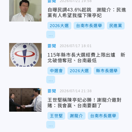
要聞
2026/07/21 19:58
自曝民調43.6%起跳 謝龍介：民進
黨有人希望我擋下陳亭妃
2026大選
台南市長選舉
民進黨
...
要聞
2026/07/17 18:01
115年縣市長大選經費上限出爐 新
北破億奪冠、台南最低
中選會
2026大選
縣市長選舉
...
要聞
2026/07/14 21:38
王世堅稱陳亭妃必勝！謝龍介邀對
賭：我會贏、台南要翻了
王世堅
謝龍介
台南市長選舉
...