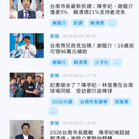
台南市長最新民調：陳亭妃、謝龍介
僅差5% 賴清德21%支持者流失
謝龍介
民調
賴清德
...
要聞
2026/03/03 08:51
台南育兒政見加碼！謝龍介：16歲前
可領96萬元補助
謝龍介
賴清德
少子化
...
要聞
2026/03/01 17:04
妃憲破冰了？陳亭妃、林俊憲在台南
球場同框 受訪都只談棒球
2026大選
台南市長選舉
民進黨
...
要聞
2026/02/21 19:00
2026台南市長選戰 陳亭妃喊超越
賴清德、謝龍介奮戰拚翻轉