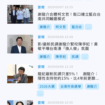
要聞
2026/03/07 16:25
謝龍介合體柯文哲！鬆口確立藍白台
南共同輔選模式
謝龍介
柯文哲
藍白合
...
要聞
2026/03/06 16:49
影/最新民調謝龍介緊咬陳亭妃！黃
敬平曝台南湧「換人做」氛圍
謝龍介
陳亭妃
民調
...
要聞
2026/03/06 12:19
龍妃最新民調只差5%！ 謝龍介：
隱性支持他約15%、比4年前更願表
態
2026大選
台南市長選舉
謝龍介
...
要聞
2026/03/06 10:35