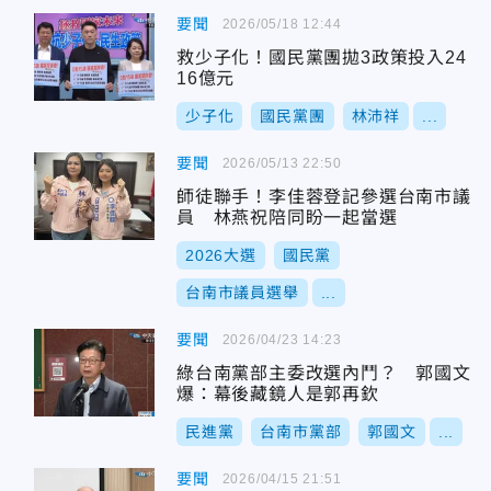
要聞
2026/05/18 12:44
救少子化！國民黨團拋3政策投入24
16億元
少子化
國民黨團
林沛祥
...
要聞
2026/05/13 22:50
師徒聯手！李佳蓉登記參選台南市議
員 林燕祝陪同盼一起當選
2026大選
國民黨
台南市議員選舉
...
要聞
2026/04/23 14:23
綠台南黨部主委改選內鬥？ 郭國文
爆：幕後藏鏡人是郭再欽
民進黨
台南市黨部
郭國文
...
要聞
2026/04/15 21:51