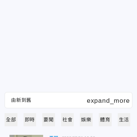
全部
即時
要聞
社會
娛樂
體育
生活