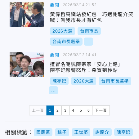
要聞
2026/02/14 21:52
黃偉哲高鐵站發紅包 巧遇謝龍介笑
喊：叫我市長才有紅包
2026大選
台南市長
台南市長選舉
...
要聞
2026/02/12 14:41
遭冒名嘲諷陳宗彥「安心上路」
陳亭妃報警怒斥：惡質到極點
陳亭妃
2026大選
台南市長選舉
...
上一頁
1
2
3
4
5
6
下一頁
相關標籤：
國民黨
粽子
王世堅
謝龍介
陳亭妃