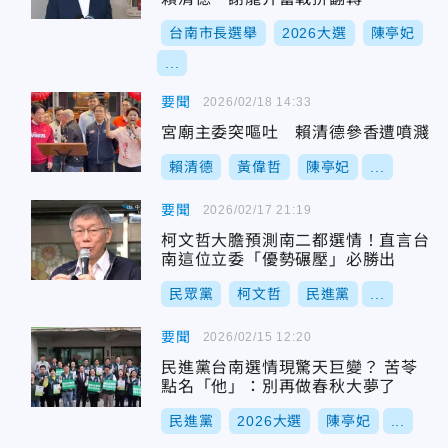
台南市長選舉
2026大選
陳亭妃
...
要聞
2026/02/18 14:33
宮廟主委突嘔吐 賴清德參香遭噴濺
賴清德
黃偉哲
陳亭妃
...
要聞
2026/02/17 21:19
柯文哲大膽預測南二都選情！直言台
南這位立委「優勢碾壓」必勝出
民眾黨
柯文哲
民進黨
...
要聞
2026/02/15 12:20
民進黨台南選情現驚天巨變？ 苦苓
點名「他」：別再做春秋大夢了
民進黨
2026大選
陳亭妃
...