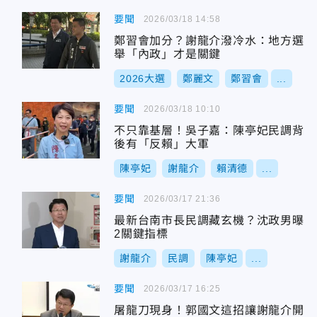
要聞
2026/03/18 14:58
鄭習會加分？謝龍介潑冷水：地方選
舉「內政」才是關鍵
2026大選
鄭麗文
鄭習會
...
要聞
2026/03/18 10:10
不只靠基層！吳子嘉：陳亭妃民調背
後有「反賴」大軍
陳亭妃
謝龍介
賴清德
...
要聞
2026/03/17 21:36
最新台南市長民調藏玄機？沈政男曝
2關鍵指標
謝龍介
民調
陳亭妃
...
要聞
2026/03/17 16:25
屠龍刀現身！郭國文這招讓謝龍介開