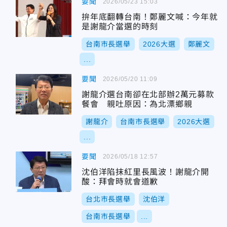
要聞
2026/05/23 15:03
拚年底翻轉台南！鄭麗文喊：今年就
是謝龍介當選的時刻
台南市長選舉
2026大選
鄭麗文
...
要聞
2026/05/20 11:09
謝龍介選台南卻在北部辦2萬元募款
餐會 親吐原因：為北漂鄉親
謝龍介
台南市長選舉
2026大選
...
要聞
2026/05/18 12:57
沈伯洋陷抹紅里長風波！謝龍介開
酸：拜會時就會道歉
台北市長選舉
沈伯洋
台南市長選舉
...