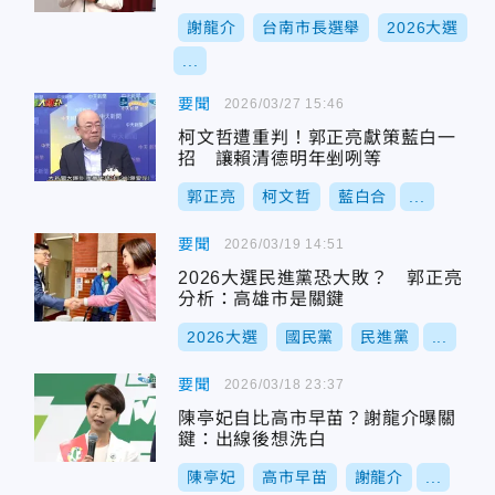
謝龍介
台南市長選舉
2026大選
...
要聞
2026/03/27 15:46
柯文哲遭重判！郭正亮獻策藍白一
招 讓賴清德明年剉咧等
郭正亮
柯文哲
藍白合
...
要聞
2026/03/19 14:51
2026大選民進黨恐大敗？ 郭正亮
分析：高雄市是關鍵
2026大選
國民黨
民進黨
...
要聞
2026/03/18 23:37
陳亭妃自比高市早苗？謝龍介曝關
鍵：出線後想洗白
陳亭妃
高市早苗
謝龍介
...