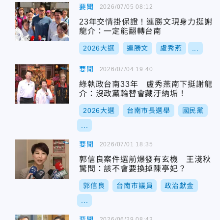
要聞
2026/07/05 08:12
23年交情掛保證！連勝文現身力挺謝
龍介：一定能翻轉台南
2026大選
連勝文
盧秀燕
...
要聞
2026/07/04 19:40
綠執政台南33年 盧秀燕南下挺謝龍
介：沒政黨輪替會藏汙納垢！
2026大選
台南市長選舉
國民黨
...
要聞
2026/07/01 18:35
郭信良案件選前爆發有玄機 王淺秋
驚問：該不會要換掉陳亭妃？
郭信良
台南市議員
政治獻金
...
要聞
2026/06/29 08:43