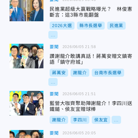
民進黨超級大贏戰略曝光？ 林俊憲
斷言：這3縣市能翻盤
2026大選
縣市長選舉
民進黨
...
要聞
2026/06/05 21:58
讚謝龍介敢講真話！蔣萬安贈文鎮寄
語「鎮守府城」
蔣萬安
謝龍介
台南市長選舉
...
要聞
2026/06/05 21:51
藍營大咖齊聚助陣謝龍介！李四川送
鐵鎚、侯友宜贈球棒
謝龍介
李四川
侯友宜
...
要聞
2026/06/05 20:05