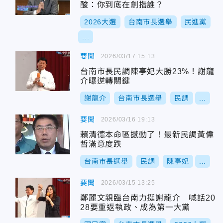
酸：你到底在劍指誰？
2026大選
台南市長選舉
民進黨
...
要聞
2026/03/17 15:13
台南市長民調陳亭妃大勝23%！謝龍
介曝逆轉關鍵
謝龍介
台南市長選舉
民調
...
要聞
2026/03/16 19:13
賴清德本命區撼動了！最新民調黃偉
哲滿意度跌
台南市長選舉
民調
陳亭妃
...
要聞
2026/03/15 13:25
鄭麗文親臨台南力挺謝龍介 喊話20
28要重返執政、成為第一大黨