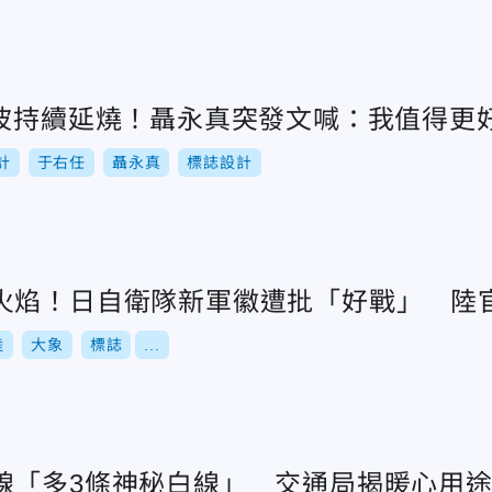
風波持續延燒！聶永真突發文喊：我值得更
計
于右任
聶永真
標誌設計
火焰！日自衛隊新軍徽遭批「好戰」 陸
陸
大象
標誌
...
線「多3條神秘白線」 交通局揭暖心用