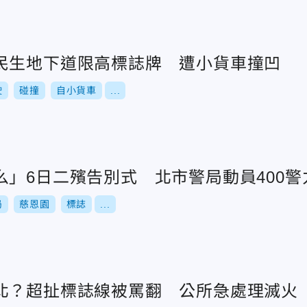
民生地下道限高標誌牌 遭小貨車撞凹
駛
碰撞
自小貨車
...
么」6日二殯告別式 北市警局動員400警
局
慈恩園
標誌
...
北？超扯標誌線被罵翻 公所急處理滅火