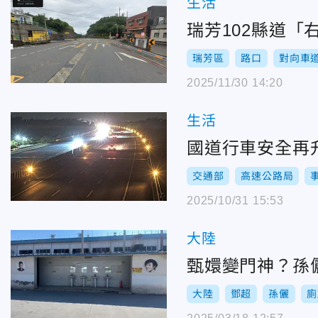
生活
瑞芳102縣道
瑞芳區
路口
對向車
2025/11/30 14:20
生活
國道行車安全再
交通部
高速公路局
2025/10/31 15:53
大陸
甄嬛變門神？孫
大陸
鄧超
孫儷
廁