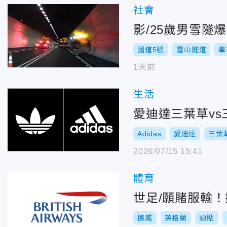
社會
影/25歲男雪隧
國道5號
雪山隧道
車
1天前
生活
愛迪達三葉草v
Adidas
愛迪達
三葉
2026/07/15 15:41
體育
世足/願賭服輸！
挪威
英格蘭
頭貼