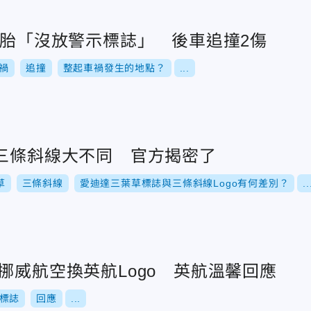
爆胎「沒放警示標誌」 後車追撞2傷
禍
追撞
整起車禍發生的地點？
...
s三條斜線大不同 官方揭密了
草
三條斜線
愛迪達三葉草標誌與三條斜線Logo有何差別？
..
挪威航空換英航Logo 英航溫馨回應
標誌
回應
...