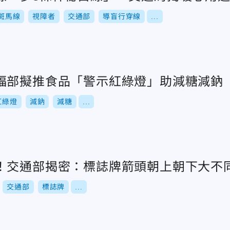
斑馬線
視障者
交通部
導盲行穿線
...
福部擬推食品「警示紅綠燈」助減糖減鈉
紅綠燈
減鈉
減糖
...
！交通部揭密：標誌牌箭頭朝上朝下大不
交通部
標誌牌
...