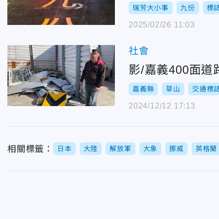
瑞芳大小事
九份
標
2025/02/26 11:03
社會
影/嘉義400面
嘉義縣
草山
交通標
2024/12/12 17:13
相關標籤：
日本
大陸
解放軍
大象
挪威
英格蘭