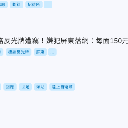
誌線
劃錯
招待所
...
道路反光牌遭竊！嫌犯屏東落網：每面150
誌
標誌反光牌
屏東
...
回應
世足
頭貼
陸上自衛隊