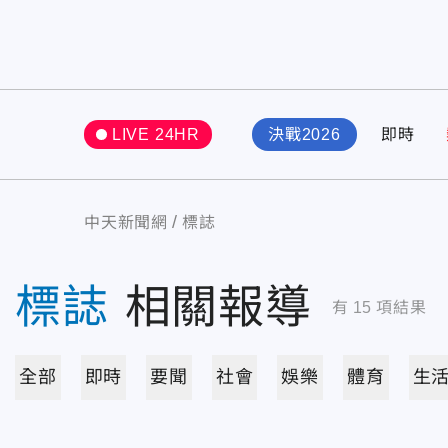
LIVE 24HR
決戰2026
即時
中天新聞網
標誌
標誌
相關報導
有
15
項結果
全部
即時
要聞
社會
娛樂
體育
生