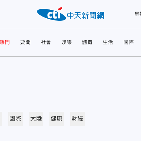
星
熱門
要聞
社會
娛樂
體育
生活
國際
活
國際
大陸
健康
財經