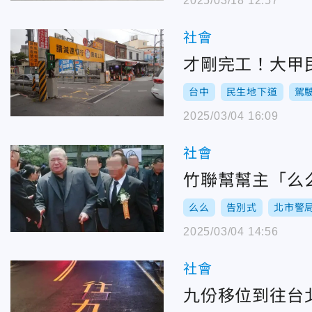
2025/03/18 12:57
社會
才剛完工！大甲
台中
民生地下道
駕
2025/03/04 16:09
社會
竹聯幫幫主「么
么么
告別式
北市警
2025/03/04 14:56
社會
九份移位到往台