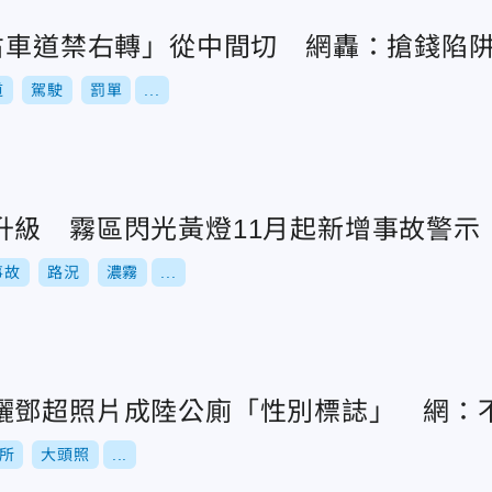
「右車道禁右轉」從中間切 網轟：搶錢陷
道
駕駛
罰單
...
升級 霧區閃光黃燈11月起新增事故警示
事故
路況
濃霧
...
儷鄧超照片成陸公廁「性別標誌」 網：
所
大頭照
...