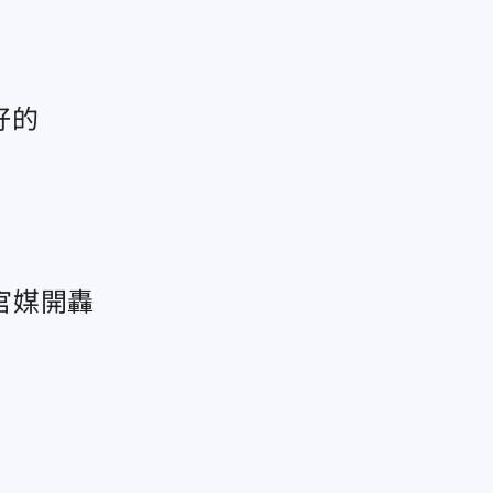
好的
官媒開轟
途