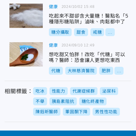
健康
2024/10/02 15:48
吃起來不甜卻含大量糖！醫點名「5
種隱形糖陷阱」滷味、肉鬆都中了
糖分攝取
甜食
戒糖
...
健康
2024/09/10 12:49
想吃甜又怕胖！改吃「代糖」可以
嗎？醫師：恐會讓人更想吃東西
代糖
大林慈濟醫院
肥胖
...
相關標籤：
吃冰
性能力
代謝症候群
泌尿科
不舉
胰島素阻抗
糖化終產物
陳鈺昕醫師
睪固酮下降
男性性功能