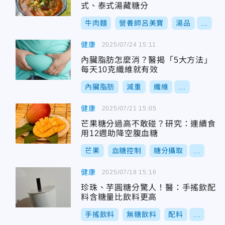
式、泰式湯藏糖分
牛肉麵
營養師呂美寶
湯品
...
健康
2025/07/24 15:11
內臟脂肪怎麼消？醫揭「5大方法」
每天10克纖維就有效
內臟脂肪
減重
纖維
...
健康
2025/07/21 15:05
芒果糖分過高不敢碰？研究：連續食
用12週助降空腹血糖
芒果
血糖控制
糖分攝取
...
健康
2025/07/18 15:16
珍珠、芋圓糖分驚人！醫：手搖飲配
料含糖量比飲料更高
手搖飲料
無糖飲料
配料
...