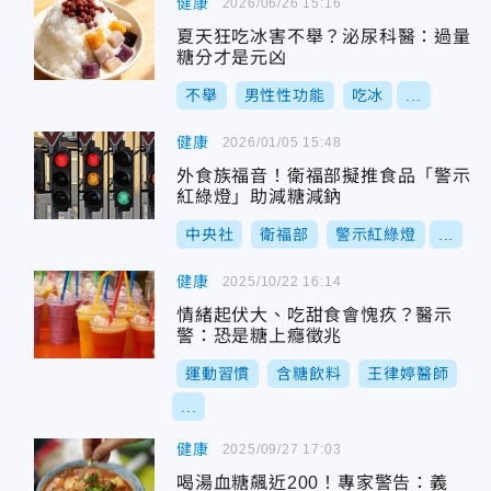
健康
2026/06/26 15:16
夏天狂吃冰害不舉？泌尿科醫：過量
糖分才是元凶
不舉
男性性功能
吃冰
...
健康
2026/01/05 15:48
外食族福音！衛福部擬推食品「警示
紅綠燈」助減糖減鈉
中央社
衛福部
警示紅綠燈
...
健康
2025/10/22 16:14
情緒起伏大、吃甜食會愧疚？醫示
警：恐是糖上癮徵兆
運動習慣
含糖飲料
王律婷醫師
...
健康
2025/09/27 17:03
喝湯血糖飆近200！專家警告：義