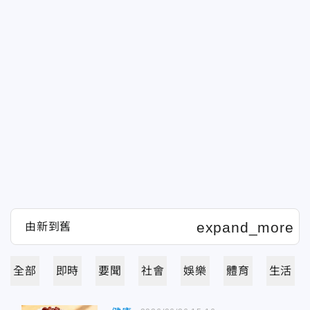
全部
即時
要聞
社會
娛樂
體育
生活