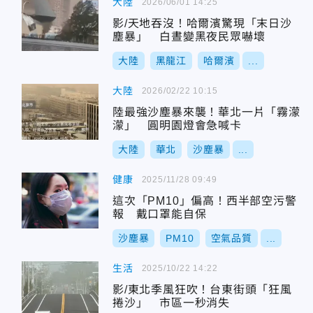
大陸
2026/06/01 14:25
影/天地吞沒！哈爾濱驚現「末日沙
塵暴」 白晝變黑夜民眾嚇壞
大陸
黑龍江
哈爾濱
...
大陸
2026/02/22 10:15
陸最強沙塵暴來襲！華北一片「霧濛
濛」 圓明園燈會急喊卡
大陸
華北
沙塵暴
...
健康
2025/11/28 09:49
這次「PM10」偏高！西半部空污警
報 戴口罩能自保
沙塵暴
PM10
空氣品質
...
生活
2025/10/22 14:22
影/東北季風狂吹！台東街頭「狂風
捲沙」 市區一秒消失