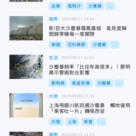
台東
風飛沙
沙塵暴
...
國際
2025/08/27 10:54
影/巨大沙塵暴襲鳳凰城 能見度瞬
間歸零機場一度關閉
美國
亞利桑那
沙塵暴
...
生活
2025/05/17 11:25
沙塵暴頻率「比往年高很多」！鄭明
典示警揭對台影響
鄭明典
衛星影像
沙塵暴
...
大陸
2025/05/06 15:09
上海飛銀川航班遇沙塵暴 觸地復飛
「乘客吐一片」轉降西安
大陸
上海
寧夏
...
國際
2025/04/20 14:25