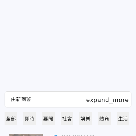
全部
即時
要聞
社會
娛樂
體育
生活