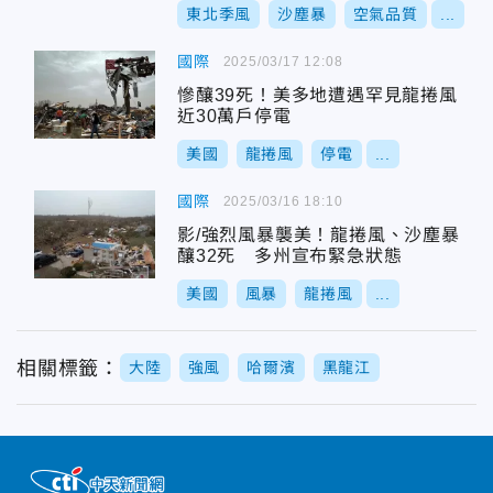
東北季風
沙塵暴
空氣品質
...
國際
2025/03/17 12:08
慘釀39死！美多地遭遇罕見龍捲風
近30萬戶停電
美國
龍捲風
停電
...
國際
2025/03/16 18:10
影/強烈風暴襲美！龍捲風、沙塵暴
釀32死 多州宣布緊急狀態
美國
風暴
龍捲風
...
相關標籤：
大陸
強風
哈爾濱
黑龍江