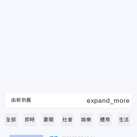
全部
即時
要聞
社會
娛樂
體育
生活