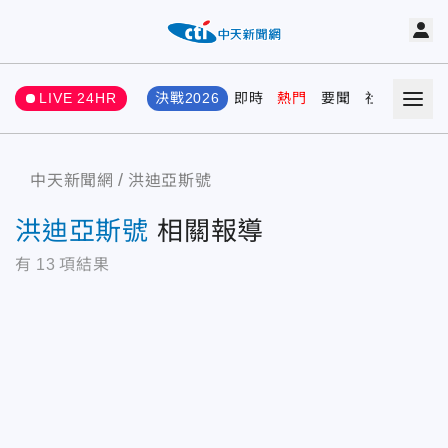
LIVE 24HR
決戰2026
即時
熱門
要聞
社會
娛樂
中天新聞網
洪迪亞斯號
洪迪亞斯號
相關報導
有
13
項結果