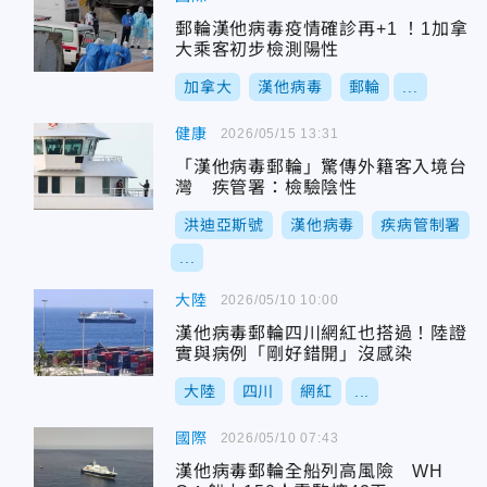
郵輪漢他病毒疫情確診再+1 ！1加拿
大乘客初步檢測陽性
加拿大
漢他病毒
郵輪
...
健康
2026/05/15 13:31
「漢他病毒郵輪」驚傳外籍客入境台
灣 疾管署：檢驗陰性
洪迪亞斯號
漢他病毒
疾病管制署
...
大陸
2026/05/10 10:00
漢他病毒郵輪四川網紅也搭過！陸證
實與病例「剛好錯開」沒感染
大陸
四川
網紅
...
國際
2026/05/10 07:43
漢他病毒郵輪全船列高風險 WH