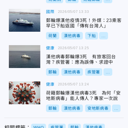
國際
2026/05/07 13:33
郵輪爆漢他疫情3死！外媒：23乘客
早已下船返國「傳有台灣人」
荷蘭
漢他病毒
下船
...
健康
2026/05/07 13:25
漢他病毒郵輪爆3死 有旅客回台
灣？疾管署：應為誤傳、求證中
郵輪
漢他病毒
疾管署
...
健康
2026/05/07 13:24
荷籍郵輪爆漢他病毒3死 為何「安
地斯病毒」能人傳人？專家一次說
郵輪
漢他病毒
安地斯病毒
...
相關標籤：
WHO
疾管署
郵輪
漢他病毒