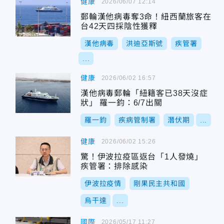
健康
2026/06/07 12:14
郵輪漢他病毒奪3命！紐西蘭旅客在
台42天四採陰性獲釋
漢他病毒
洪迪亞斯號
疾管署
...
健康
2026/06/02 16:57
漢他病毒郵輪「紐籍客已38天沒症
狀」 羅一鈞：6/7出關
羅一鈞
疾病管制署
潛伏期
...
健康
2026/06/02 15:26
驚！伊波拉疫區返台「1人發燒」
疾管署：排除感染
伊波拉疫情
剛果民主共和國
烏干達
...
國際
2026/05/17 11:27