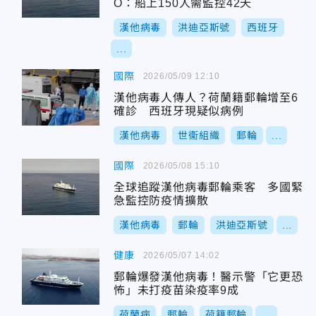
O：船上150人需監控42天
漢他病毒
洪迪亞斯號
西班牙
...
國際
2026/05/09 12:10
漢他病毒人傳人？荷蘭籍郵輪增至6
確診 西班牙現疑似病例
漢他病毒
世衞組織
郵輪
...
國際
2026/05/08 15:10
全球追蹤漢他病毒郵輪乘客 多國緊
急監控防疫情擴散
漢他病毒
郵輪
洪迪亞斯號
...
健康
2026/05/07 14:02
郵輪爆發漢他病毒！醫示警「它更恐
怖」未打疫苗染疫率9成
荷蘭病
郵輪
荷籍郵輪
...