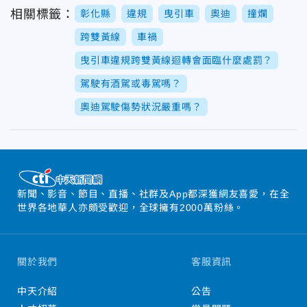
相關標籤：
彰化縣
違規
曳引車
奧迪
撞爛
跨雙黃線
車禍
曳引車違規跨雙黃線迴轉會面臨什麼處罰？
駕駛有酒駕或毒駕嗎？
奧迪駕駛傷勢狀況嚴重嗎？
新聞、影音、節目、直播、社群及App都深獲網友喜愛，在全
世界各地華人亦頗受歡迎，全球擁有2000萬粉絲。
關於我們
客服資訊
中天介紹
公告