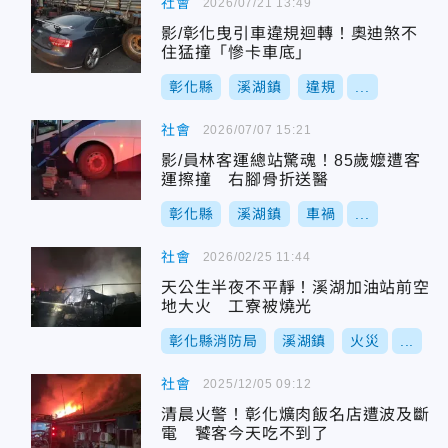
社會
2026/07/21 13:49
影/彰化曳引車違規迴轉！奧迪煞不
住猛撞「慘卡車底」
彰化縣
溪湖鎮
違規
...
社會
2026/07/07 15:21
影/員林客運總站驚魂！85歲嬤遭客
運擦撞 右腳骨折送醫
彰化縣
溪湖鎮
車禍
...
社會
2026/02/25 11:44
天公生半夜不平靜！溪湖加油站前空
地大火 工寮被燒光
彰化縣消防局
溪湖鎮
火災
...
社會
2025/12/05 09:12
清晨火警！彰化爌肉飯名店遭波及斷
電 饕客今天吃不到了