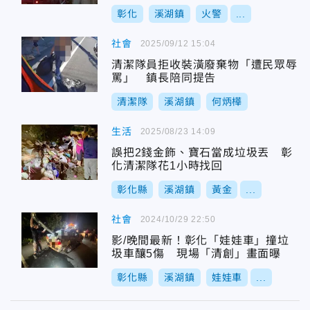
彰化
溪湖鎮
火警
...
社會
2025/09/12 15:04
清潔隊員拒收裝潢廢棄物「遭民眾辱
罵」 鎮長陪同提告
清潔隊
溪湖鎮
何炳樺
生活
2025/08/23 14:09
誤把2錢金飾、寶石當成垃圾丟 彰
化清潔隊花1小時找回
彰化縣
溪湖鎮
黃金
...
社會
2024/10/29 22:50
影/晚間最新！彰化「娃娃車」撞垃
圾車釀5傷 現場「清創」畫面曝
彰化縣
溪湖鎮
娃娃車
...