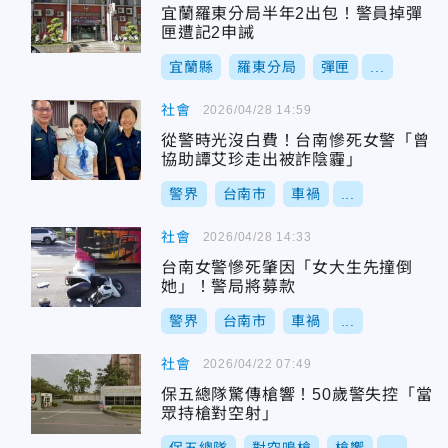
宜蘭羅東分局半年2出包！警員掉彈
匣遭記2申誡
宜蘭縣
羅東分局
彈匣
...
社會
2026/04/28 14:59
從警時光沒白費！台南慘死女警「曾
協助譚艾珍走出被詐陰霾」
警界
台南市
車禍
...
社會
2026/04/28 14:33
台南女警慘死肇因「女大生先撞倒
她」！警局將募款
警界
台南市
車禍
...
社會
2026/04/22 07:49
保五總隊驚傳槍響！50歲警失控「當
眾持槍對空射」