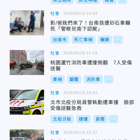
保五總隊
對空鳴槍
槍響
...
社會
2026/03/19 14:04
影/爸我們來了！台南翁遭砂石車輾
死「警察兒南下認屍」
台南市
死亡車禍
輾爆
...
社會
2026/02/28 14:19
桃園蘆竹消防車遭撞側翻 7人受傷
送醫
車禍
翻覆
消防車
...
社會
2026/01/15 16:43
北市北投分局員警執勤遭車撞 臉部
受傷送醫急救
北投分局
捷運
員警
...
社會
2026/01/10 15:22