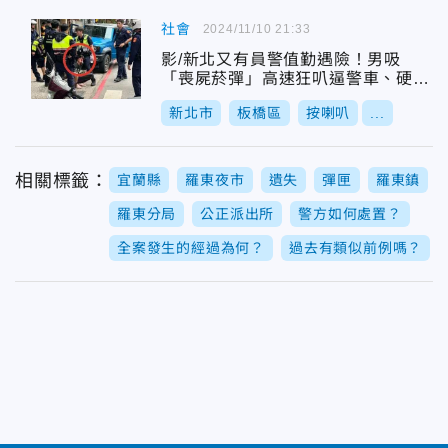
社會
2024/11/10 21:33
影/新北又有員警值勤遇險！男吸
「喪屍菸彈」高速狂叭逼警車、硬鑽
前方險撞
新北市
板橋區
按喇叭
...
相關標籤：
宜蘭縣
羅東夜市
遺失
彈匣
羅東鎮
羅東分局
公正派出所
警方如何處置？
全案發生的經過為何？
過去有類似前例嗎？