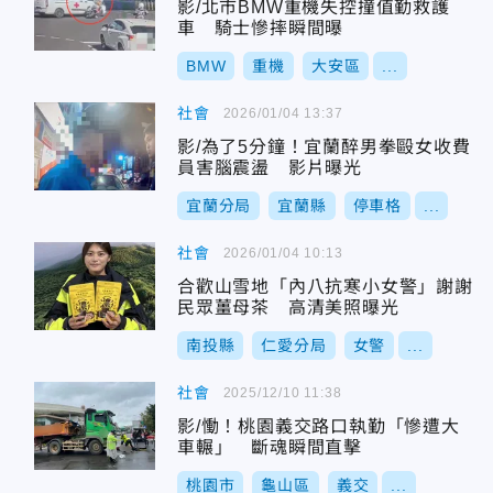
影/北市BMW重機失控撞值勤救護
車 騎士慘摔瞬間曝
BMW
重機
大安區
...
社會
2026/01/04 13:37
影/為了5分鐘！宜蘭醉男拳毆女收費
員害腦震盪 影片曝光
宜蘭分局
宜蘭縣
停車格
...
社會
2026/01/04 10:13
合歡山雪地「內八抗寒小女警」謝謝
民眾薑母茶 高清美照曝光
南投縣
仁愛分局
女警
...
社會
2025/12/10 11:38
影/慟！桃園義交路口執勤「慘遭大
車輾」 斷魂瞬間直擊
桃園市
龜山區
義交
...