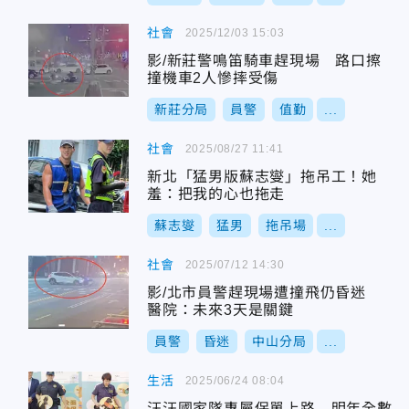
社會
2025/12/03 15:03
影/新莊警鳴笛騎車趕現場 路口擦
撞機車2人慘摔受傷
新莊分局
員警
值勤
...
社會
2025/08/27 11:41
新北「猛男版蘇志燮」拖吊工！她
羞：把我的心也拖走
蘇志燮
猛男
拖吊場
...
社會
2025/07/12 14:30
影/北市員警趕現場遭撞飛仍昏迷
醫院：未來3天是關鍵
員警
昏迷
中山分局
...
生活
2025/06/24 08:04
汪汪國家隊專屬保單上路 明年全數