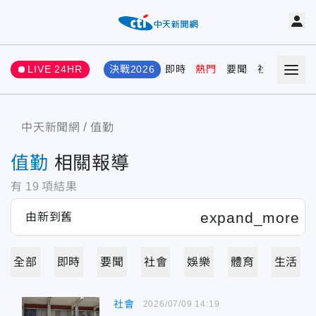
LIVE 24HR
決戰2026
即時
熱門
要聞
社會
娛樂
中天新聞網
值勤
值勤
相關報導
有
19
項結果
全部
即時
要聞
社會
娛樂
體育
生活
社會
2026/07/09 14:19