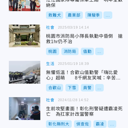
納保
救難犬
農業部
陳駿季
...
社會
2025/03/19 14:14
桃園市消防局小隊長執勤中昏倒 搶
救1hr仍不治
桃園
消防局
值勤
...
生活
2025/01/19 18:39
無懼低溫！合歡山值勤警「嗨比愛
心」超萌 8千網友笑喊：辛苦
了！
合歡山
下雪
員警
...
社會
2024/11/28 14:52
生前攻堅畫面！彰化刑警疑遭霸凌死
亡 為扛家計改當警察
彰化縣刑大
偵查佐
霸凌
...