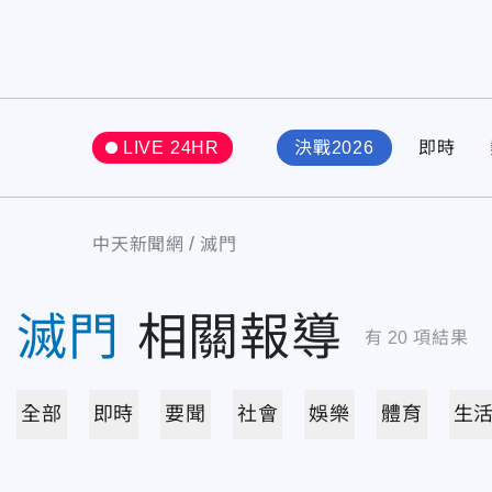
LIVE 24HR
決戰2026
即時
中天新聞網
滅門
滅門
相關報導
有
20
項結果
全部
即時
要聞
社會
娛樂
體育
生