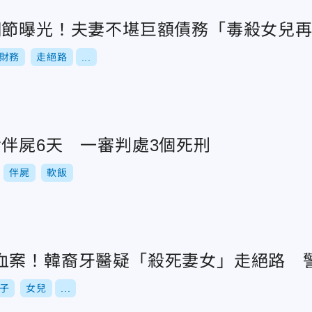
細節曝光！夫妻不堪巨額債務「毒殺女兒
財務
走絕路
...
命伴屍6天 一審判處3個死刑
伴屍
軟飯
血案！韓裔牙醫疑「殺死妻女」走絕路 
子
女兒
...