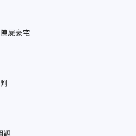
口陳屍豪宅
輕判
圍觀