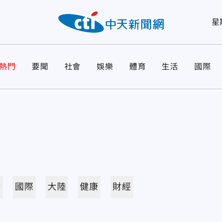
星
熱門
要聞
社會
娛樂
體育
生活
國際
活
國際
大陸
健康
財經