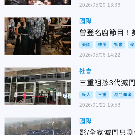
2026/05/29 13:36
國際
曾登名廚節目！
美國
德州
餐廳
豪
2026/05/06 14:22
社會
三重祖孫3代滅
殺人
三重
滅門血案
2026/01/21 19:58
國際
影/全家滅門只剩