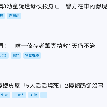
鎮3幼童疑遭母砍殺身亡 警方在車內發
親
憂鬱症
門！ 唯一倖存者董妻搶救1天仍不治
火災
滅門
電動機車
3樓鐵皮屋「5人活活燒死」2樓鸚鵡卻沒事
喪火窟
一家人
死傷
...