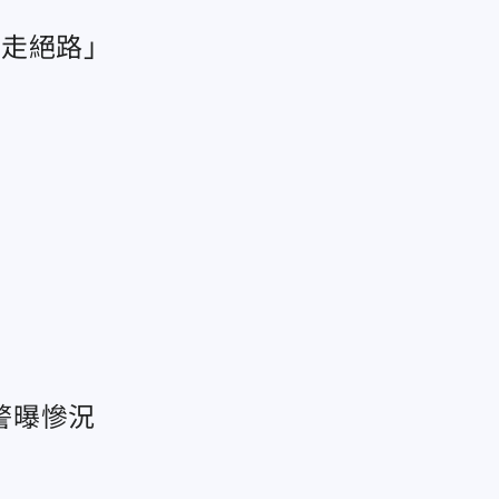
再走絕路」
警曝慘況