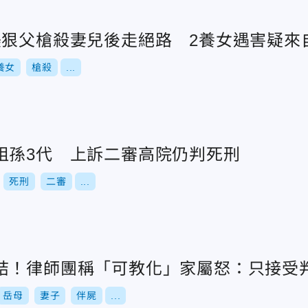
美狠父槍殺妻兒後走絕路 2養女遇害疑來
養女
槍殺
...
祖孫3代 上訴二審高院仍判死刑
死刑
二審
...
結！律師團稱「可教化」家屬怒：只接受
岳母
妻子
伴屍
...