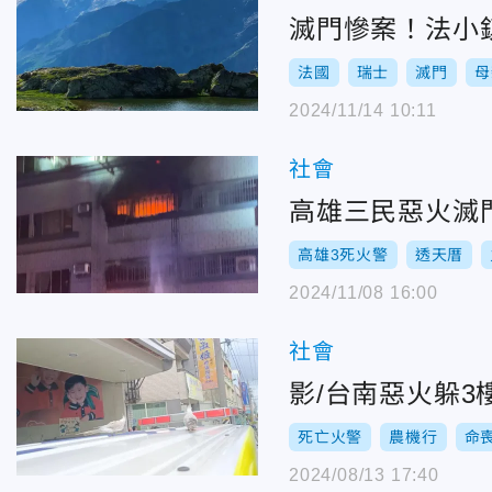
滅門慘案！法小
法國
瑞士
滅門
母
2024/11/14 10:11
社會
高雄三民惡火滅
高雄3死火警
透天厝
2024/11/08 16:00
社會
影/台南惡火躲
死亡火警
農機行
命
2024/08/13 17:40