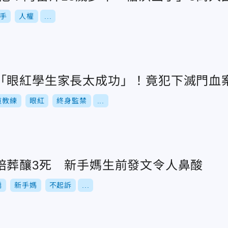
手
人權
...
「眼紅學生家長太成功」！竟犯下滅門血
道教練
眼紅
終身監禁
...
陪葬釀3死 新手媽生前發文令人鼻酸
橋
新手媽
不起訴
...