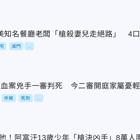
美知名餐廳老闆「槍殺妻兒走絕路」 4
宅
滅門
...
門血案兇手一審判死 今二審開庭家屬憂
伴屍
死刑
...
他！阿富汗13歲少年「槍決凶手」8萬人