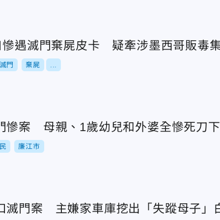
4口慘遇滅門棄屍皮卡 疑牽涉墨西哥販毒
滅門
棄屍
...
門慘案 母親、1歲幼兒和外婆全慘死刀
民
廉江市
口滅門案 主嫌家車庫挖出「失蹤母子」