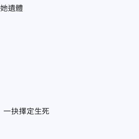
現她遺體
 一抉擇定生死