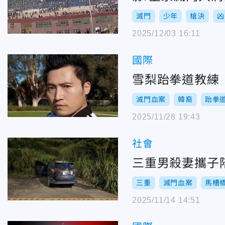
滅門
少年
槍決
凶
2025/12/03 16:11
國際
雪梨跆拳道教練
滅門血案
韓裔
跆拳
2025/11/28 19:43
社會
三重男殺妻攜子
三重
滅門血案
馬槽
2025/11/14 14:51