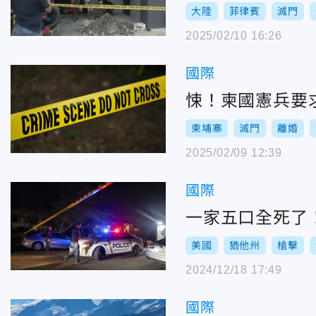
大陸
菲律賓
滅門
2025/02/10 16:26
國際
悚！柬國憲兵要
柬埔寨
滅門
離婚
2025/02/09 12:39
國際
一家五口全死了
美國
猶他州
槍擊
2024/12/18 17:49
國際