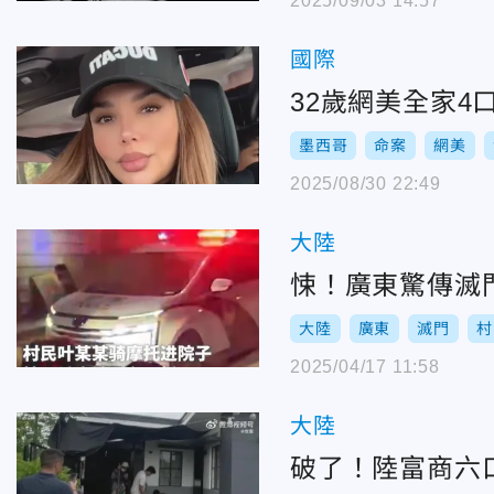
2025/09/03 14:57
國際
32歲網美全家
墨西哥
命案
網美
2025/08/30 22:49
大陸
悚！廣東驚傳滅
大陸
廣東
滅門
村
2025/04/17 11:58
大陸
破了！陸富商六