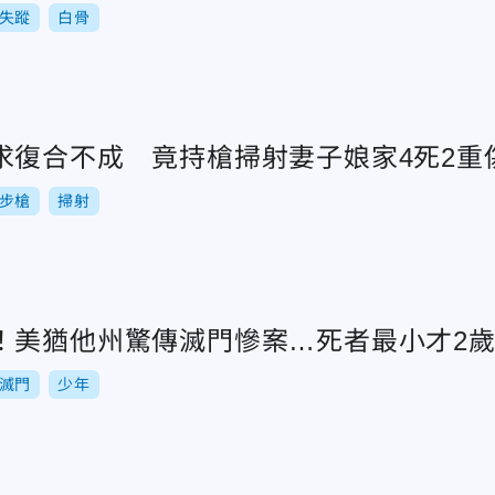
失蹤
白骨
求復合不成 竟持槍掃射妻子娘家4死2重
步槍
掃射
！美猶他州驚傳滅門慘案…死者最小才2
滅門
少年