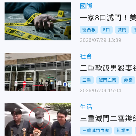
國際
一家8口滅門！
密西根
8口
滅門
2026/07/29 13:39
社會
三重軟飯男殺妻
三重
滅門血案
命案
2026/07/09 15:04
生活
三重滅門二審辯
三重滅門血案
無業男