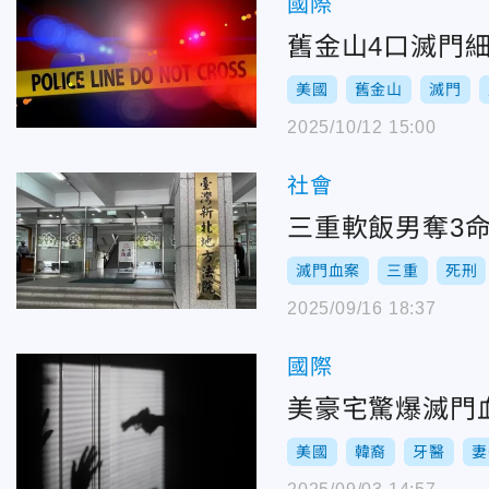
國際
舊金山4口滅門
美國
舊金山
滅門
2025/10/12 15:00
社會
三重軟飯男奪3
滅門血案
三重
死刑
2025/09/16 18:37
國際
美豪宅驚爆滅門
美國
韓裔
牙醫
妻