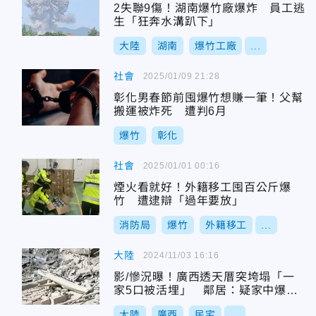
2失聯9傷！湖南爆竹廠爆炸 員工逃
生「狂奔水溝趴下」
大陸
湖南
爆竹工廠
...
社會
2025/01/09 21:28
彰化男春節前囤爆竹想賺一筆！父幫
搬運被炸死 遭判6月
爆竹
彰化
社會
2025/01/01 00:16
煙火看就好！外籍移工囤百公斤爆
竹 遭逮辯「過年要放」
消防局
爆竹
外籍移工
...
大陸
2024/11/03 16:16
影/慘況曝！廣西透天厝突垮塌「一
家5口被活埋」 鄰居：疑家中爆竹
爆炸
大陸
廣西
民宅
...