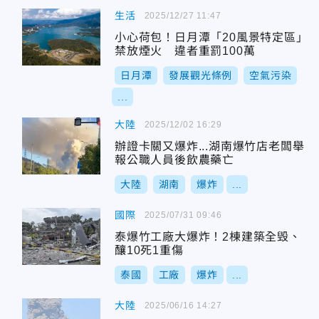
生活
2025/12/27 11:47
小心荷包！日月潭「20風景特定區」
禁放煙火 違者重罰100萬
日月潭
發展觀光條例
空氣污染
...
大陸
2025/12/02 16:29
辦證卡關又爆炸...湖南爆竹店老闆舉
報公職人員後飲農藥亡
大陸
湖南
爆炸
...
國際
2025/07/31 09:46
泰爆竹工廠大爆炸！2棟建築全毁、
釀10死1重傷
泰國
工廠
爆炸
...
大陸
2025/06/16 14:27