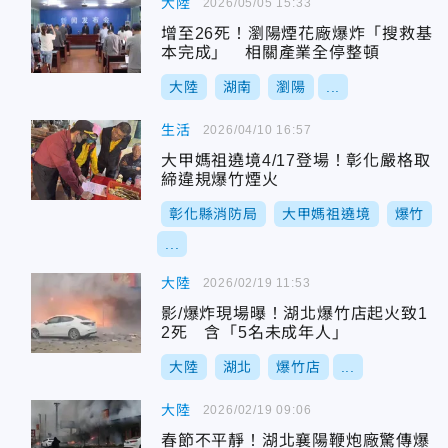
大陸
2026/05/05 15:33
增至26死！瀏陽煙花廠爆炸「搜救基
本完成」 相關產業全停整頓
大陸
湖南
瀏陽
...
生活
2026/04/10 16:57
大甲媽祖遶境4/17登場！彰化嚴格取
締違規爆竹煙火
彰化縣消防局
大甲媽祖遶境
爆竹
...
大陸
2026/02/19 11:53
影/爆炸現場曝！湖北爆竹店起火致1
2死 含「5名未成年人」
大陸
湖北
爆竹店
...
大陸
2026/02/19 09:06
春節不平靜！湖北襄陽鞭炮廠驚傳爆