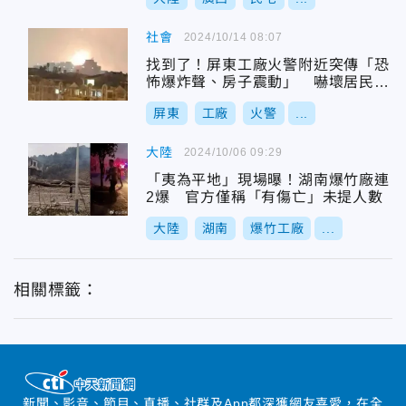
社會
2024/10/14 08:07
找到了！屏東工廠火警附近突傳「恐
怖爆炸聲、房子震動」 嚇壞居民元
凶曝光
屏東
工廠
火警
...
大陸
2024/10/06 09:29
「夷為平地」現場曝！湖南爆竹廠連
2爆 官方僅稱「有傷亡」未提人數
大陸
湖南
爆竹工廠
...
相關標籤：
新聞、影音、節目、直播、社群及App都深獲網友喜愛，在全