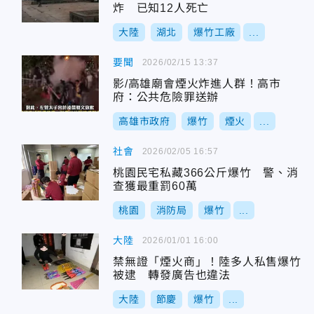
炸 已知12人死亡
大陸
湖北
爆竹工廠
...
要聞
2026/02/15 13:37
影/高雄廟會煙火炸進人群！高市
府：公共危險罪送辦
高雄市政府
爆竹
煙火
...
社會
2026/02/05 16:57
桃園民宅私藏366公斤爆竹 警、消
查獲最重罰60萬
桃園
消防局
爆竹
...
大陸
2026/01/01 16:00
禁無證「煙火商」！陸多人私售爆竹
被逮 轉發廣告也違法
大陸
節慶
爆竹
...