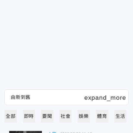
全部
即時
要聞
社會
娛樂
體育
生活