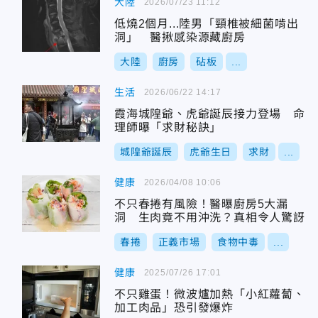
大陸
2026/07/23 11:12
低燒2個月...陸男「頸椎被細菌啃出
洞」 醫揪感染源藏廚房
大陸
廚房
砧板
...
生活
2026/06/22 14:17
霞海城隍爺、虎爺誕辰接力登場 命
理師曝「求財秘訣」
城隍爺誕辰
虎爺生日
求財
...
健康
2026/04/08 10:06
不只春捲有風險！醫曝廚房5大漏
洞 生肉竟不用沖洗？真相令人驚訝
春捲
正義市場
食物中毒
...
健康
2025/07/26 17:01
不只雞蛋！微波爐加熱「小紅蘿蔔、
加工肉品」恐引發爆炸