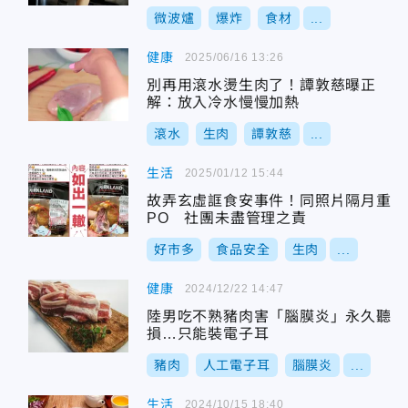
微波爐
爆炸
食材
...
健康
2025/06/16 13:26
別再用滾水燙生肉了！譚敦慈曝正
解：放入冷水慢慢加熱
滾水
生肉
譚敦慈
...
生活
2025/01/12 15:44
故弄玄虛誆食安事件！同照片隔月重
PO 社團未盡管理之責
好市多
食品安全
生肉
...
健康
2024/12/22 14:47
陸男吃不熟豬肉害「腦膜炎」永久聽
損…只能裝電子耳
豬肉
人工電子耳
腦膜炎
...
生活
2024/10/15 18:40