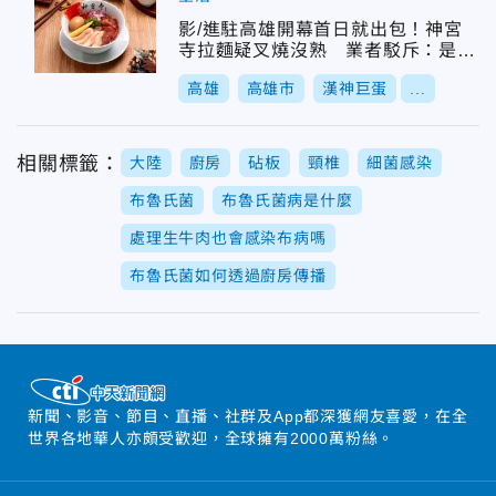
影/進駐高雄開幕首日就出包！神宮
寺拉麵疑叉燒沒熟 業者駁斥：是熟
的
高雄
高雄市
漢神巨蛋
...
相關標籤：
大陸
廚房
砧板
頸椎
細菌感染
布魯氏菌
布魯氏菌病是什麼
處理生牛肉也會感染布病嗎
布魯氏菌如何透過廚房傳播
新聞、影音、節目、直播、社群及App都深獲網友喜愛，在全
世界各地華人亦頗受歡迎，全球擁有2000萬粉絲。