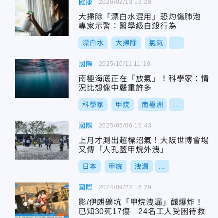
健康
2026/02/13 13:28
大掃除「漂白水混用」恐灼傷肺泡
專家示警：醫學級自殺行為
漂白水
大掃除
氯氣
...
國際
2025/10/11 11:10
南極海底正在「放氣」！科學家：情
況比想像中嚴重許多
科學家
甲烷
南極洲
...
國際
2025/05/06 15:43
上月才測出超標沼氣！大阪世博會場
又傳「人孔蓋甲烷外洩」
日本
甲烷
洩漏
...
國際
2024/09/22 16:29
影/伊朗礦坑「甲烷洩漏」釀爆炸！
已知30死17傷 24名工人受困待救