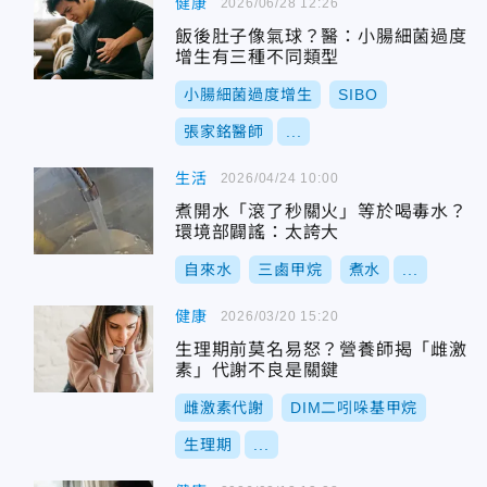
健康
2026/06/28 12:26
飯後肚子像氣球？醫：小腸細菌過度
增生有三種不同類型
小腸細菌過度增生
SIBO
張家銘醫師
...
生活
2026/04/24 10:00
煮開水「滾了秒關火」等於喝毒水？
環境部闢謠：太誇大
自來水
三鹵甲烷
煮水
...
健康
2026/03/20 15:20
生理期前莫名易怒？營養師揭「雌激
素」代謝不良是關鍵
雌激素代謝
DIM二吲哚基甲烷
生理期
...