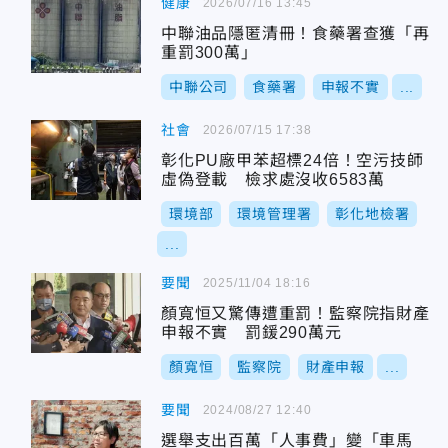
健康
2026/07/16 13:45
中聯油品隱匿清冊！食藥署查獲「再
重罰300萬」
中聯公司
食藥署
申報不實
...
社會
2026/07/15 17:38
彰化PU廠甲苯超標24倍！空污技師
虛偽登載 檢求處沒收6583萬
環境部
環境管理署
彰化地檢署
...
要聞
2025/11/04 18:16
顏寬恒又驚傳遭重罰！監察院指財產
申報不實 罰鍰290萬元
顏寬恒
監察院
財產申報
...
要聞
2024/08/27 12:40
選舉支出百萬「人事費」變「車馬