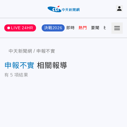
LIVE 24HR
決戰2026
即時
熱門
要聞
社會
娛樂
中天新聞網
申報不實
申報不實
相關報導
有
5
項結果