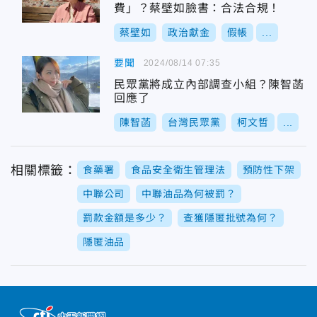
費」？蔡壁如臉書：合法合規！
蔡壁如
政治獻金
假帳
...
要聞
2024/08/14 07:35
民眾黨將成立內部調查小組？陳智菡
回應了
陳智菡
台灣民眾黨
柯文哲
...
相關標籤：
食藥署
食品安全衛生管理法
預防性下架
中聯公司
中聯油品為何被罰？
罰款金額是多少？
查獲隱匿批號為何？
隱匿油品