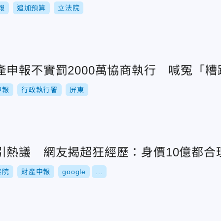
報
追加預算
立法院
產申報不實罰2000萬協商執行 喊冤「糟
申報
行政執行署
屏東
引熱議 網友揭超狂經歷：身價10億都合
察院
財產申報
google
...