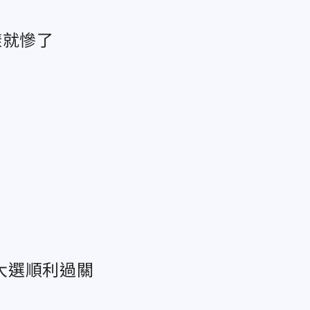
樣就慘了
大選順利過關