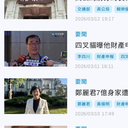
交通部
高公局
賴榮
2026/03/12 19:17
要聞
四叉貓曝他財產
李四川
財產申報
四
2026/03/11 16:11
要聞
鄭麗君7億身家
鄭麗君
黃揚明
財產
2026/03/10 17:49