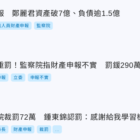
 鄭麗君資產破7億、負債逾1.5億
職人員財產申報
監察院
重罰！監察院指財產申報不實 罰鍰290
申報
立委
申報不實
院裁罰72萬 鍾東錦認罰：感謝給我學習
縣長
財產申報
裁罰
...