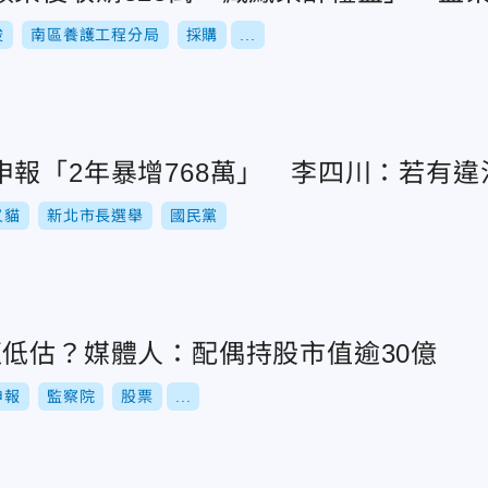
俊
南區養護工程分局
採購
...
申報「2年暴增768萬」 李四川：若有違
叉貓
新北市長選舉
國民黨
遭低估？媒體人：配偶持股市值逾30億
申報
監察院
股票
...