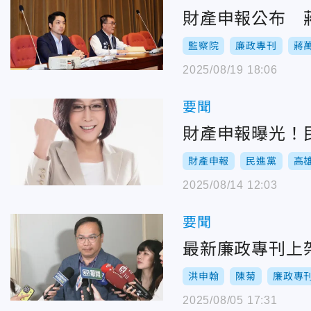
財產申報公布 
監察院
廉政專刊
蔣
2025/08/19 18:06
要聞
財產申報曝光！
財產申報
民進黨
高
2025/08/14 12:03
要聞
最新廉政專刊上架
洪申翰
陳菊
廉政專
2025/08/05 17:31