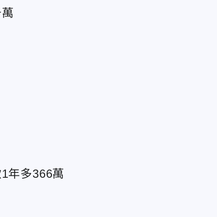
千萬
年多366萬