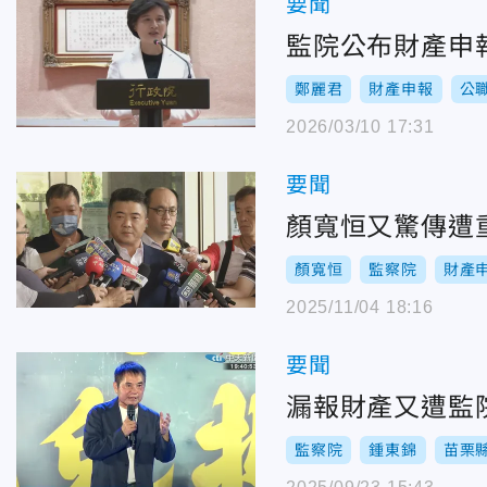
要聞
監院公布財產申報
鄭麗君
財產申報
公
2026/03/10 17:31
要聞
顏寬恒又驚傳遭
顏寬恒
監察院
財產
2025/11/04 18:16
要聞
漏報財產又遭監
監察院
鍾東錦
苗栗