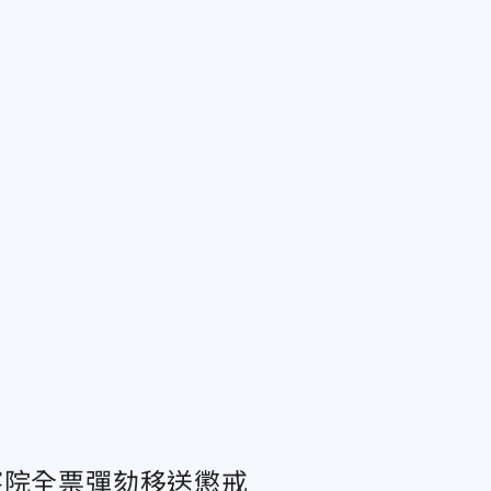
察院全票彈劾移送懲戒