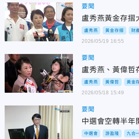
要聞
盧秀燕黃金存摺
盧秀燕
黃金存摺
財
2026/05/19 16:55
要聞
盧秀燕、黃偉哲存
盧秀燕
黃偉哲
黃金
2026/05/18 15:49
要聞
中選會空轉半年
中選會
游盈隆
九合