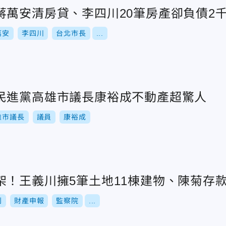
蔣萬安清房貸、李四川20筆房產卻負債2
萬安
李四川
台北市長
...
民進黨高雄市議長康裕成不動產超驚人
雄市議長
議員
康裕成
！王義川擁5筆土地11棟建物、陳菊存款1
刊
財產申報
監察院
...