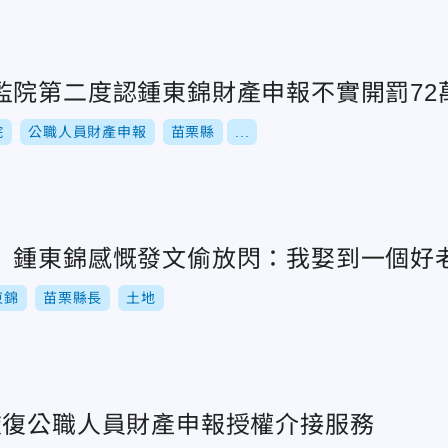
監院第二度認鍾東錦財產申報不實開罰72
院
公職人員財產申報
苗栗縣
...
 鍾東錦感慨發文偷放閃：我娶到一個好
東錦
苗栗縣長
土地
恢復公職人員財產申報授權介接服務