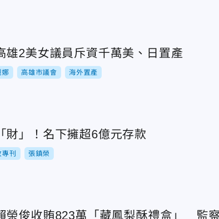
高雄2美女議員斥資千萬美、日置產
麗娜
高雄市議會
海外置產
「財」！名下擁超6億元存款
政專刊
張鎮榮
賴榮俊收賄823萬「藏鳳梨酥禮盒」 監