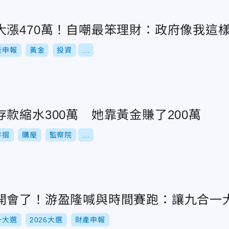
大漲470萬！自嘲最笨理財：政府像我這
產申報
黃金
投資
...
款縮水300萬 她靠黃金賺了200萬
存摺
購屋
監察院
...
開會了！游盈隆喊與時間賽跑：讓九合一
一大選
2026大選
財產申報