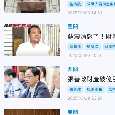
監察院
公職人員財產申
2025/09/09 14:31
要聞
蘇震清怒了！財
蘇震清
監察院
財產
2025/08/20 20:16
要聞
張善政財產破億
張善政
桃園市長
監
2025/08/19 22:24
要聞