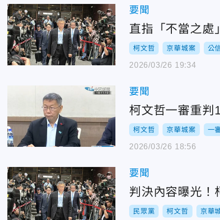
要聞
直指「不當之處
柯文哲
京華城案
公
2026/03/26 19:34
要聞
柯文哲一審重判
柯文哲
京華城案
一
2026/03/26 18:56
要聞
判決內容曝光！
民眾黨
柯文哲
京華