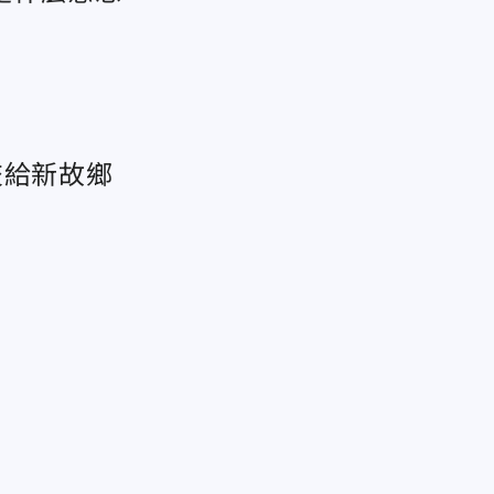
交給新故鄉
」