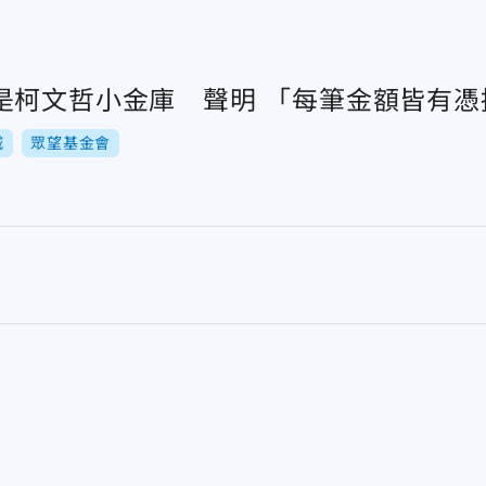
是柯文哲小金庫 聲明 「每筆金額皆有憑
城
眾望基金會