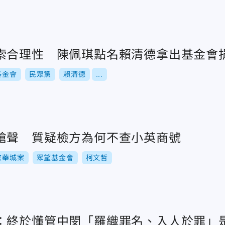
索合理性 陳佩琪點名賴清德拿出基金會
基金會
民眾黨
賴清德
...
嗆聲 質疑檢方為何不查小英商號
京華城案
眾望基金會
柯文哲
：終於懂管中閔「羅織罪名、入人於罪」