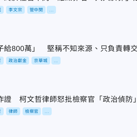
城
李文宗
管中閔
...
子給800萬」 堅稱不知來源、只負責轉
哲
政治獻金
京華城
...
作證 柯文哲律師怒批檢察官「政治偵防
哲
律師
檢察官
...