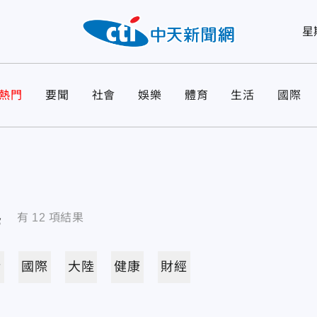
星
熱門
要聞
社會
娛樂
體育
生活
國際
導
有
12
項結果
活
國際
大陸
健康
財經