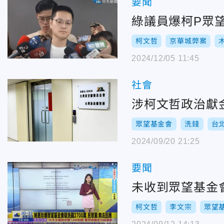
要聞
綠議員爆柯P眾
柯文哲
京華城弊案
2024/12/05 11:45
社會
涉柯文哲政治獻
眾望基金會
洗錢
台
2024/09/20 21:25
要聞
未收到眾望基金會
柯文哲
李文宗
眾望