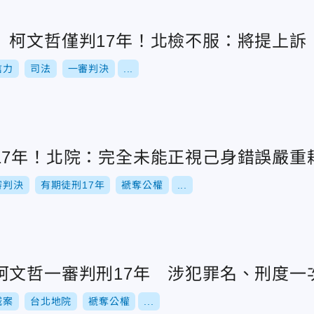
」柯文哲僅判17年！北檢不服：將提上訴
信力
司法
一審判決
...
17年！北院：完全未能正視己身錯誤嚴重
審判決
有期徒刑17年
褫奪公權
...
柯文哲一審判刑17年 涉犯罪名、刑度一
城案
台北地院
褫奪公權
...