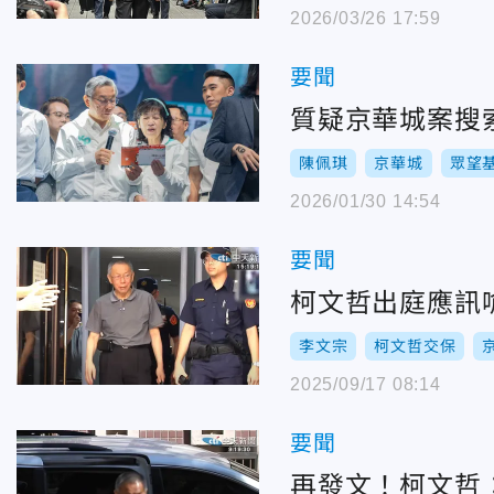
2026/03/26 17:59
要聞
質疑京華城案搜
陳佩琪
京華城
眾望
2026/01/30 14:54
要聞
柯文哲出庭應訊
李文宗
柯文哲交保
2025/09/17 08:14
要聞
再發文！柯文哲