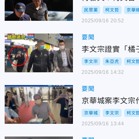
民眾黨
柯文哲
京華
2025/09/16 20:52
要聞
李文宗證實「橘
李文宗
朱亞虎
柯文
2025/09/16 14:32
要聞
京華城案李文宗
京華城
李文宗
柯文
2025/09/16 13:44