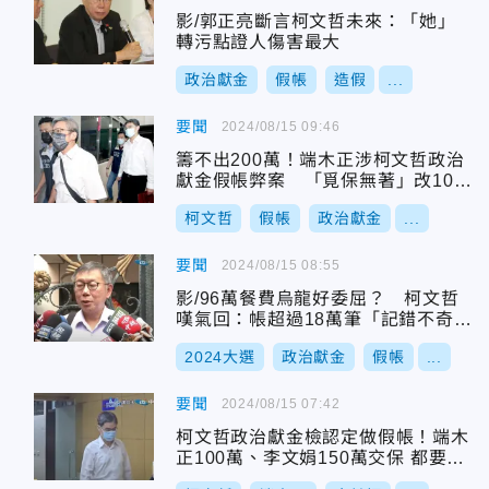
影/郭正亮斷言柯文哲未來：「她」
轉污點證人傷害最大
政治獻金
假帳
造假
...
要聞
2024/08/15 09:46
籌不出200萬！端木正涉柯文哲政治
獻金假帳弊案 「覓保無著」改100
萬
柯文哲
假帳
政治獻金
...
要聞
2024/08/15 08:55
影/96萬餐費烏龍好委屈？ 柯文哲
嘆氣回：帳超過18萬筆「記錯不奇
怪」
2024大選
政治獻金
假帳
...
要聞
2024/08/15 07:42
柯文哲政治獻金檢認定做假帳！端木
正100萬、李文娟150萬交保 都要戴
電子腳鐐