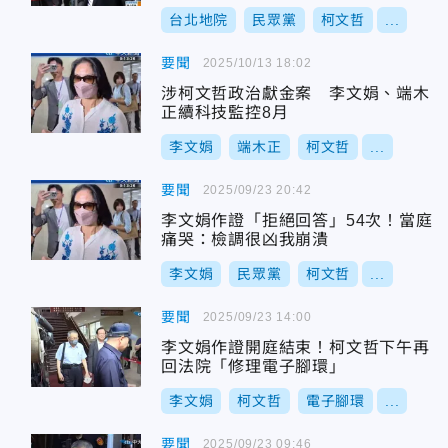
台北地院
民眾黨
柯文哲
...
要聞
2025/10/13 18:02
涉柯文哲政治獻金案 李文娟、端木
正續科技監控8月
李文娟
端木正
柯文哲
...
要聞
2025/09/23 20:42
李文娟作證「拒絕回答」54次！當庭
痛哭：檢調很凶我崩潰
李文娟
民眾黨
柯文哲
...
要聞
2025/09/23 14:00
李文娟作證開庭結束！柯文哲下午再
回法院「修理電子腳環」
李文娟
柯文哲
電子腳環
...
要聞
2025/09/23 09:46