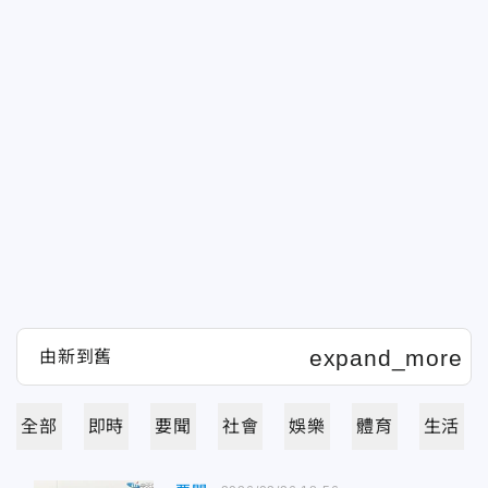
全部
即時
要聞
社會
娛樂
體育
生活