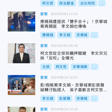
柯文哲
政治獻金
台北地院
...
要聞
2025/03/04 14:24
應曉薇遭提訊「雙手合十」！京華城
案再開庭 李文娟也傳喚
應曉薇
李文娟
京華城
...
要聞
2025/01/04 08:46
柯文哲從交保到羈押關鍵 李文宗兄
妹「反咬」全曝光
北檢
柯文哲
京華城案
...
要聞
2024/08/16 19:01
影/假帳案李文娟、京華城案彭振聲
疑轉汙點證人 吳子嘉斷言柯文哲
「收押時間點」
李文娟
彭振聲
京華城
...
要聞
2024/08/16 13:49