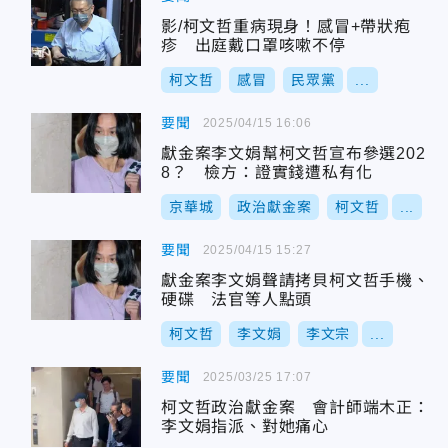
影/柯文哲重病現身！感冒+帶狀疱
疹 出庭戴口罩咳嗽不停
柯文哲
感冒
民眾黨
...
要聞
2025/04/15 16:06
獻金案李文娟幫柯文哲宣布參選202
8？ 檢方：證實錢遭私有化
京華城
政治獻金案
柯文哲
...
要聞
2025/04/15 15:27
獻金案李文娟聲請拷貝柯文哲手機、
硬碟 法官等人點頭
柯文哲
李文娟
李文宗
...
要聞
2025/03/25 17:07
柯文哲政治獻金案 會計師端木正：
李文娟指派、對她痛心