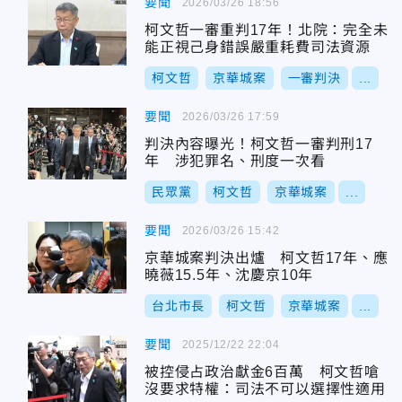
要聞
2026/03/26 18:56
柯文哲一審重判17年！北院：完全未
能正視己身錯誤嚴重耗費司法資源
柯文哲
京華城案
一審判決
...
要聞
2026/03/26 17:59
判決內容曝光！柯文哲一審判刑17
年 涉犯罪名、刑度一次看
民眾黨
柯文哲
京華城案
...
要聞
2026/03/26 15:42
京華城案判決出爐 柯文哲17年、應
曉薇15.5年、沈慶京10年
台北市長
柯文哲
京華城案
...
要聞
2025/12/22 22:04
被控侵占政治獻金6百萬 柯文哲嗆
沒要求特權：司法不可以選擇性適用