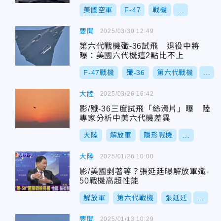
美國空軍
F-47
戰機
...
要聞
2025/03/30 12:49
第六代戰機殲-36試飛 退役中將
曝：美國六代機這2點比不上
F-47戰機
殲-36
第六代戰機
...
大陸
2025/03/26 16:42
影/殲-36三度試飛「絲滑片」曝 陸
專家分析中美六代機差異
大陸
解放軍
隱形戰機
...
大陸
2025/01/26 10:00
影/美國剉著等？張延廷曝解放軍殲-
50戰機高超性能
解放軍
第六代戰機
張延廷
...
要聞
2025/01/13 10:29