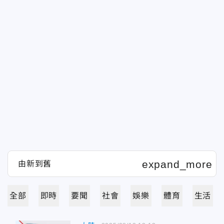
全部
即時
要聞
社會
娛樂
體育
生活