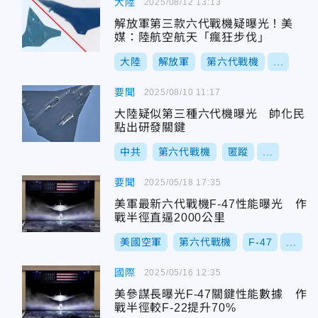
大陸
2025/08/12 13:13
解放軍第三款六代戰機疑曝光！美
媒：陸航空航天「瘋狂步伐」
大陸
解放軍
第六代戰機
...
要聞
2025/08/10 11:17
大陸疑似第三種六代機曝光 帥化民
點出研發關鍵
中共
第六代戰機
匿蹤
...
要聞
2025/05/18 17:35
美軍最新六代戰機F-47性能曝光 作
戰半徑直逼2000公里
美國空軍
第六代戰機
F-47
...
國際
2025/05/16 12:35
美參謀長曝光F-47關鍵性能數據 作
戰半徑較F-22提升70%