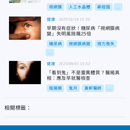
視網膜
人工水晶體
蔣經國
...
健康
2025/11/19 15:30
早期沒有症狀！糖尿病「視網膜病
變」失明風險飆25倍
糖尿病
視網膜病變
視力喪失
...
健康
2025/09/01 15:52
「看到鬼」不是靈異體質？醫揭真
相：應及早就醫檢查
陰陽眼
鬼月
黃軒醫師
...
相關標籤：