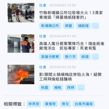
社會
2025/03/02 19:50
竹縣新埔鎮公所垃圾場大火！3清潔
車燒毀「掃墓燒紙錢害的」
新埔鎮公所
掃墓
燒紙錢
...
社會
2025/02/09 07:40
高雄人魔分屍案驚悚巧合！燒金紙後
屍塊浮出 民俗專家：死者有冤
高雄分屍案
張介宗
紙錢
...
社會
2025/02/03 18:50
影/築間火鍋楊梅店慘陷火海！疑開
工拜拜燒紙錢釀禍
桃園
楊梅
拜拜
...
相關標籤：
林燕祝
黃偉哲
骨灰
台南市議員