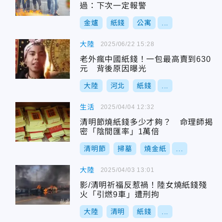
過：下次一定報警
金爐
紙錢
公寓
...
大陸
2025/06/22 15:28
老外瘋中國紙錢！一包最高賣到630
元 背後原因曝光
大陸
河北
紙錢
...
生活
2025/04/04 12:32
清明節燒紙錢多少才夠？ 命理師揭
密「陰間匯率」1萬倍
清明節
掃墓
燒金紙
...
大陸
2025/04/03 13:01
影/清明祈福反惹禍！陸女燒紙錢殘
火「引燃9車」遭刑拘
大陸
清明
紙錢
...