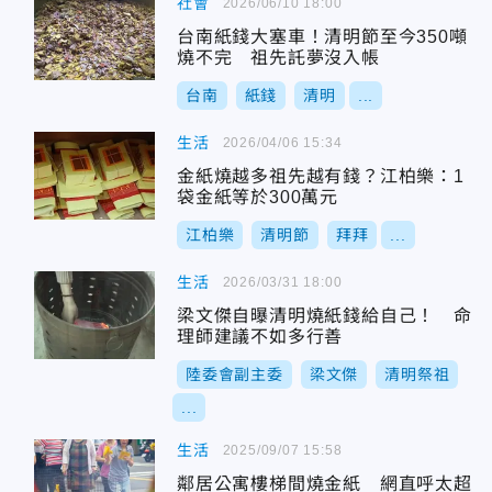
社會
2026/06/10 18:00
台南紙錢大塞車！清明節至今350噸
燒不完 祖先託夢沒入帳
台南
紙錢
清明
...
生活
2026/04/06 15:34
金紙燒越多祖先越有錢？江柏樂：1
袋金紙等於300萬元
江柏樂
清明節
拜拜
...
生活
2026/03/31 18:00
梁文傑自曝清明燒紙錢給自己！ 命
理師建議不如多行善
陸委會副主委
梁文傑
清明祭祖
...
生活
2025/09/07 15:58
鄰居公寓樓梯間燒金紙 網直呼太超