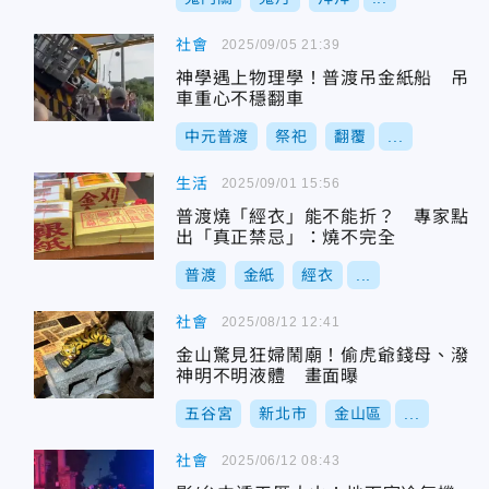
社會
2025/09/05 21:39
神學遇上物理學！普渡吊金紙船 吊
車重心不穩翻車
中元普渡
祭祀
翻覆
...
生活
2025/09/01 15:56
普渡燒「經衣」能不能折？ 專家點
出「真正禁忌」：燒不完全
普渡
金紙
經衣
...
社會
2025/08/12 12:41
金山驚見狂婦鬧廟！偷虎爺錢母、潑
神明不明液體 畫面曝
五谷宮
新北市
金山區
...
社會
2025/06/12 08:43