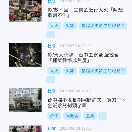
社會
2026/07/20 09:29
影/救不回！宜蘭金紙行大火「阿嬤
重創不治」
大火
火勢
整起火災發生的地點？
...
社會
2026/07/20 08:19
影/天人永隔！台中工寮全面燃燒
「種菜翁慘成焦屍」
大火
火勢
整起火災發生的地點？
...
社會
2026/06/26 18:07
台中婦不堪長期照顧病夫 買刀子、
金紙求兒刺頸了斷
台中
大肚區
金紙
...
社會
2026/04/18 17:12