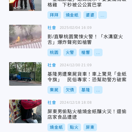
格雞 下秒被公公賞巴掌
拜拜
燒金紙
婆婆
...
社會
2025/02/04 16:09
影/直擊桃園驚悚火警！「水溝竄火
舌」爆炸聲宛如槍響
桃園
火警
槍響
...
社會
2024/12/30 21:09
基隆男遭棄屍貨車！車上驚見「金紙
令旗」 民俗專家：恐幫助警方破案
棄屍
欠債
基隆
...
社會
2024/12/18 18:08
屏東男偷點火槍燒金紙釀火災！還偷
店家食品遭逮
燒金紙
點火
屏東