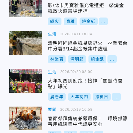
影/北市男寶雅借充電遭拒 怒燒金
紙放火遭當場逮捕
縱火
寶雅
燒金紙
...
生活
2026/03/11 18:04
清明拜拜燒金紙易燃野火 林業署台
中分署3/14起金紙集中處理
林業署
清明節
燒金紙
...
生活
2026/02/20 08:00
大年初四別亂跑！接神「關鍵時間
點」曝光
農曆年
大年初四
接神日
...
要聞
2026/02/19 16:58
春節祭拜傳統兼顧環保！ 環境部籲
善用紙錢集中代燒更安心