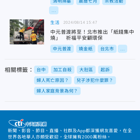
清明掃墓
農曆七月
宗教活動
...
生活
2024/08/14 15:47
中元普渡將至！北市推出「紙錢集中
燒」 祈福平安顧環保
中元普渡
燒金紙
台北市
...
相關標籤：
台中
加工自殺
大肚區
起訴
婦人死亡原因？
兒子涉犯什麼罪？
婦人家庭背景為何？
新聞、影音、節目、直播、社群及App都深獲網友喜愛，在全
世界各地華人亦頗受歡迎，全球擁有2000萬粉絲。