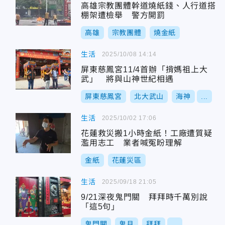
高雄宗教團體幹道燒紙錢、人行道搭
棚架遭檢舉 警方開罰
高雄
宗教團體
燒金紙
生活
2025/10/08 14:14
屏東慈鳳宮11/4首辦「揹媽祖上大
武」 將與山神世紀相遇
屏東慈鳳宮
北大武山
海神
...
生活
2025/10/02 17:06
花蓮救災搬1小時金紙！工廠遭質疑
濫用志工 業者喊冤盼理解
金紙
花蓮災區
生活
2025/09/18 21:05
9/21深夜鬼門關 拜拜時千萬別說
「這5句」
鬼門關
鬼月
拜拜
...