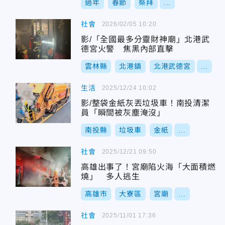
過年
春節
祭拜
...
社會
2026/02/05 10:20
影/「全國最多分靈財神廟」北港武
德宮火警 焦黑內部直擊
雲林縣
北港鎮
北港武德宮
...
生活
2025/12/24 10:02
影/整袋金紙灰丟垃圾車！南投清潔
員「瞬間被灰塵淹沒」
南投縣
垃圾車
金紙
...
社會
2025/12/21 09:50
高雄出事了！宮廟陷火海「大面積燃
燒」 多人逃生
高雄市
大寮區
宮廟
...
社會
2025/11/01 17:36