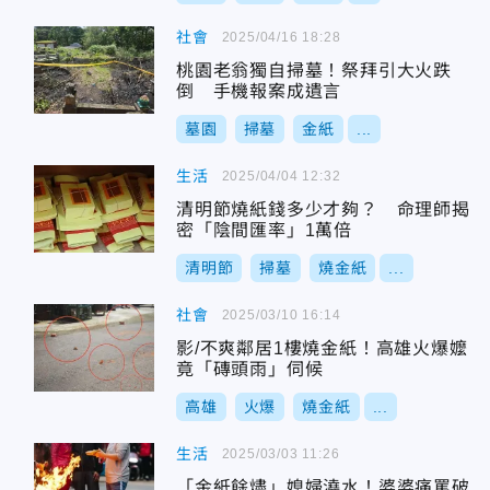
社會
2025/04/16 18:28
桃園老翁獨自掃墓！祭拜引大火跌
倒 手機報案成遺言
墓園
掃墓
金紙
...
生活
2025/04/04 12:32
清明節燒紙錢多少才夠？ 命理師揭
密「陰間匯率」1萬倍
清明節
掃墓
燒金紙
...
社會
2025/03/10 16:14
影/不爽鄰居1樓燒金紙！高雄火爆嬤
竟「磚頭雨」伺候
高雄
火爆
燒金紙
...
生活
2025/03/03 11:26
「金紙餘燼」媳婦澆水！婆婆痛罵破