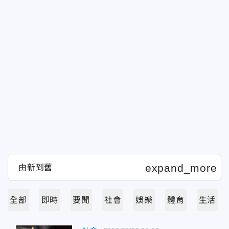
全部
即時
要聞
社會
娛樂
體育
生活