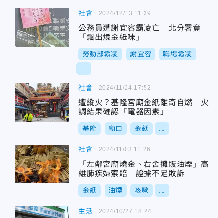
社會
2024/12/13 11:39
公務員遭謝宜容霸凌亡 北分署竟
「飄出燒金紙味」
勞動部霸凌
謝宜容
職場霸凌
...
社會
2024/11/24 17:52
遭縱火？基隆宮廟金紙離奇自燃 火
調結果確認「電器因素」
基隆
廟口
金紙
...
社會
2024/11/03 11:26
「左鄰宮廟燒金、右舍攤販油煙」高
雄肺疾婦索賠 證據不足敗訴
金紙
油煙
咳嗽
...
生活
2024/10/27 18:24