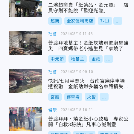
二殯超商賣「紙紮品、金元寶」 店
員守則不能說「歡迎光臨」
超商
全家便利商店
7-11
...
社會
2024/08/19 11:48
普渡拜地基主！金紙灰燼飛進廚房釀
災 四寶媽帶老小逃生見「家燒了
了」崩潰
中元節
地基主
金紙
...
社會
2024/08/19 09:10
快訊/七月半惡火！台南宮廟停車場
遭祝融 金紙助燃多輛名車毀損失數
百萬起跳
宮廟
停車場
火警
...
健康
2024/08/18 16:21
普渡拜拜、燒金紙小心致癌！專家公
開「自救3秘訣」凡事心誠則靈