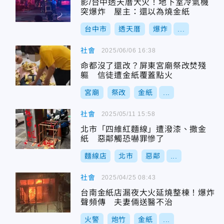
影/台中透天厝大火！地下室冷氣機
突爆炸 屋主：還以為燒金紙
台中市
透天厝
爆炸
...
社會
2025/06/06 16:38
命都沒了還改？屏東宮廟祭改焚殘
軀 信徒遭金紙覆蓋點火
宮廟
祭改
金紙
...
社會
2025/05/11 15:58
北市「四維紅麵線」遭潑漆、撒金
紙 惡鄰觸恐嚇罪慘了
麵線店
北市
惡鄰
...
社會
2025/04/25 08:43
台南金紙店漏夜大火延燒整棟！爆炸
聲頻傳 夫妻倆送醫不治
火警
炮竹
金紙
...