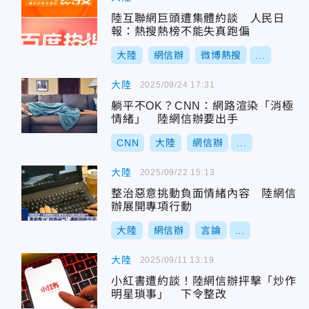
陸互聯網巨頭遭集體約談 人民日
報：熱搜熱榜不能失真跑偏
大陸
網信辦
微博熱搜
...
大陸
2025/09/24 17:31
躺平不OK？CNN：網路渲染「消極
情緒」 陸網信辦要出手
CNN
大陸
網信辦
...
大陸
2025/09/22 15:13
整治惡意挑動負面情緒內容 陸網信
辦展開專項行動
大陸
網信辦
言論
...
大陸
2025/09/11 13:19
小紅書遭約談！陸網信辦抨擊「炒作
明星瑣事」 下令整改