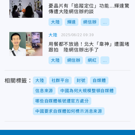
憂晶片有「追蹤定位」功能…輝達驚
傳遭大陸網信辦約談
大陸
輝達
網信辦
...
大陸
2025/06/22 09:39
用餐都不放過！北大「韋神」遭圍堵
跟拍 陸網信辦出手了
大陸
網信辦
網紅
...
相關標籤：
大陸
社群平台
封號
自媒體
信息來源
中國為何大規模整頓自媒體
哪些自媒體帳號遭官方處分
中國要求自媒體如何標示消息來源