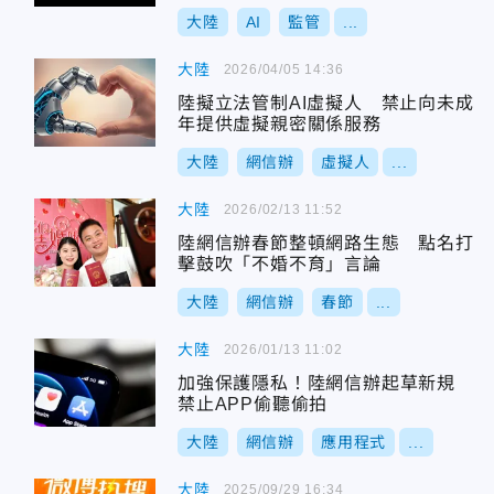
大陸
AI
監管
...
大陸
2026/04/05 14:36
陸擬立法管制AI虛擬人 禁止向未成
年提供虛擬親密關係服務
大陸
網信辦
虛擬人
...
大陸
2026/02/13 11:52
陸網信辦春節整頓網路生態 點名打
擊鼓吹「不婚不育」言論
大陸
網信辦
春節
...
大陸
2026/01/13 11:02
加強保護隱私！陸網信辦起草新規
禁止APP偷聽偷拍
大陸
網信辦
應用程式
...
大陸
2025/09/29 16:34