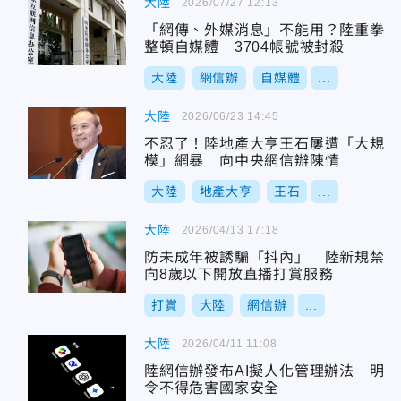
大陸
2026/07/27 12:13
「網傳、外媒消息」不能用？陸重拳
整頓自媒體 3704帳號被封殺
大陸
網信辦
自媒體
...
大陸
2026/06/23 14:45
不忍了！陸地產大亨王石屢遭「大規
模」網暴 向中央網信辦陳情
大陸
地產大亨
王石
...
大陸
2026/04/13 17:18
防未成年被誘騙「抖內」 陸新規禁
向8歲以下開放直播打賞服務
打賞
大陸
網信辦
...
大陸
2026/04/11 11:08
陸網信辦發布AI擬人化管理辦法 明
令不得危害國家安全