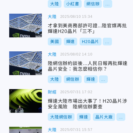
大陸
小紅書
網信辦
...
大陸
2025/08/10 15:34
才拿到美商務部許可證...陸官媒再批
輝達H20晶片「三不」
美國
輝達
H20晶片
...
大陸
2025/08/02 14:10
陸網信辦約談後…人民日報再批輝達
晶片安全：我怎麼相信你？
大陸
網信辦
輝達
...
財經
2025/07/31 17:02
輝達大陸市場出大事了！H20晶片涉
安全風險 陸網信辦要查
大陸網信辦
輝達
晶片大廠
...
大陸
2025/07/31 15:57