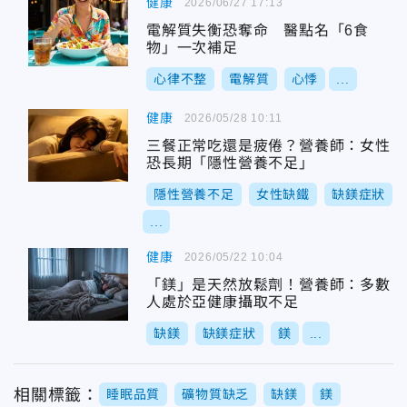
健康
2026/06/27 17:13
電解質失衡恐奪命 醫點名「6食
物」一次補足
心律不整
電解質
心悸
...
健康
2026/05/28 10:11
三餐正常吃還是疲倦？營養師：女性
恐長期「隱性營養不足」
隱性營養不足
女性缺鐵
缺鎂症狀
...
健康
2026/05/22 10:04
「鎂」是天然放鬆劑！營養師：多數
人處於亞健康攝取不足
缺鎂
缺鎂症狀
鎂
...
相關標籤：
睡眠品質
礦物質缺乏
缺鎂
鎂