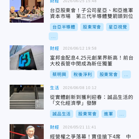
財經
2026/06/25 15:48
台亞股東會！子公司星亞、和亞進軍
資本市場 第三代半導體雙箭頭到位
台亞半導體
股東常會
星亞視覺
...
財經
2026/06/12 19:58
富邦金配息4.25元創業界新高！前台
大校長管中閔成為新任獨董
蔡明興
稅後淨利
股東常會
...
生活
2026/06/08 10:12
從實體創新到獲利迎春：誠品生活的
「文化經濟學」發酵
誠品生活
股東常會
進軍
...
財經
2026/05/21 11:41
經營權之爭落幕！寶佳搶下4席 中