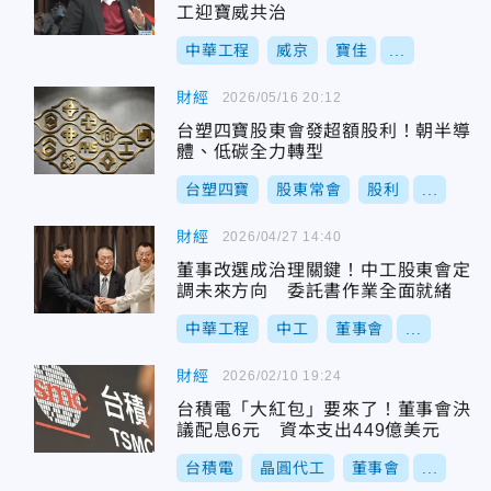
工迎寶威共治
中華工程
威京
寶佳
...
財經
2026/05/16 20:12
台塑四寶股東會發超額股利！朝半導
體、低碳全力轉型
台塑四寶
股東常會
股利
...
財經
2026/04/27 14:40
董事改選成治理關鍵！中工股東會定
調未來方向 委託書作業全面就緒
中華工程
中工
董事會
...
財經
2026/02/10 19:24
台積電「大紅包」要來了！董事會決
議配息6元 資本支出449億美元
台積電
晶圓代工
董事會
...