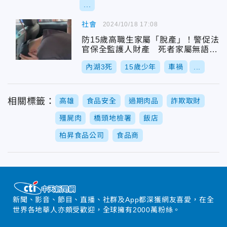
...
社會
2024/10/18 17:08
防15歲高職生家屬「脫產」！警促法
官保全監護人財產 死者家屬無語落
淚
內湖3死
15歲少年
車禍
...
相關標籤：
高雄
食品安全
過期肉品
詐欺取財
殭屍肉
橋頭地檢署
飯店
柏昇食品公司
食品商
新聞、影音、節目、直播、社群及App都深獲網友喜愛，在全
世界各地華人亦頗受歡迎，全球擁有2000萬粉絲。