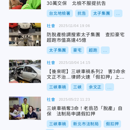
30萬交保 北檢不服提抗告
台北地檢署
抗告
太子集團
...
社會
2025/11/04 19:06
防脫產檢調搜索太子集團 查扣豪宅
超跑市值高達45億
太子集團
豪宅
超跑
...
社會
2025/10/04 14:15
【後來呢】三峽車禍系列2 害3命余
文正不治…律師火速「假扣押」上千
萬財產
三峽車禍
三峽
余文正
...
社會
2025/05/22 11:23
三峽車禍奪3命！老翁恐「脫產」自
保 法制局申請假扣押
三峽車禍
新北市法制局
假扣押