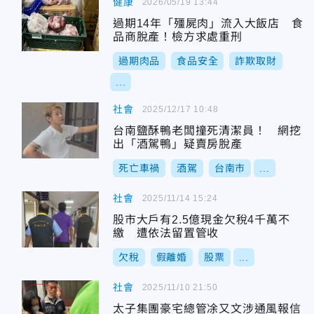
健康
2026/05/19 13:44
過期14年「殭屍肉」流入大飯店 食
品商脫產！檢方求處重刑
過期肉品
食品安全
詐欺取財
...
社會
2025/12/17 10:48
台南鹽酥鴨老闆撞死清潔員！ 網挖
出「酒駕鴨」疑賣房脫產
死亡車禍
酒駕
台南市
...
社會
2025/11/14 15:24
股市大戶有2.5億現金欠稅4千萬不
繳 遭依法留置管收
欠稅
假離婚
股票
...
社會
2025/11/10 21:50
太子集團豪宅總管凃又文涉通風報信