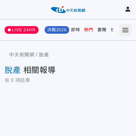
LIVE 24HR
決戰2026
即時
熱門
要聞
社會
娛樂
中天新聞網
脫產
脫產
相關報導
有
8
項結果